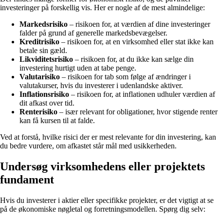
investeringer på forskellig vis. Her er nogle af de mest almindelige:
Markedsrisiko
– risikoen for, at værdien af dine investeringer
falder på grund af generelle markedsbevægelser.
Kreditrisiko
– risikoen for, at en virksomhed eller stat ikke kan
betale sin gæld.
Likviditetsrisiko
– risikoen for, at du ikke kan sælge din
investering hurtigt uden at tabe penge.
Valutarisiko
– risikoen for tab som følge af ændringer i
valutakurser, hvis du investerer i udenlandske aktiver.
Inflationsrisiko
– risikoen for, at inflationen udhuler værdien af
dit afkast over tid.
Renterisiko
– især relevant for obligationer, hvor stigende renter
kan få kursen til at falde.
Ved at forstå, hvilke risici der er mest relevante for din investering, kan
du bedre vurdere, om afkastet står mål med usikkerheden.
Undersøg virksomhedens eller projektets
fundament
Hvis du investerer i aktier eller specifikke projekter, er det vigtigt at se
på de økonomiske nøgletal og forretningsmodellen. Spørg dig selv: