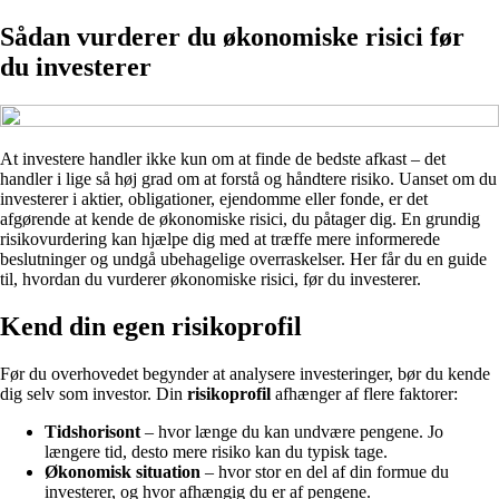
Sådan vurderer du økonomiske risici før
du investerer
At investere handler ikke kun om at finde de bedste afkast – det
handler i lige så høj grad om at forstå og håndtere risiko. Uanset om du
investerer i aktier, obligationer, ejendomme eller fonde, er det
afgørende at kende de økonomiske risici, du påtager dig. En grundig
risikovurdering kan hjælpe dig med at træffe mere informerede
beslutninger og undgå ubehagelige overraskelser. Her får du en guide
til, hvordan du vurderer økonomiske risici, før du investerer.
Kend din egen risikoprofil
Før du overhovedet begynder at analysere investeringer, bør du kende
dig selv som investor. Din
risikoprofil
afhænger af flere faktorer:
Tidshorisont
– hvor længe du kan undvære pengene. Jo
længere tid, desto mere risiko kan du typisk tage.
Økonomisk situation
– hvor stor en del af din formue du
investerer, og hvor afhængig du er af pengene.