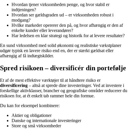
Hvordan tjener virksomheden penge, og hvor stabil er
indtjeningen?
Hvordan ser gældsgraden ud – er virksomheden robust i
modgang?
Hvilke markeder opererer den på, og hvor afhængig er den af
enkelte kunder eller leverandører?
Har ledelsen en klar strategi og historik for at levere resultater?
En sund virksomhed med solid økonomi og realistiske vækstplaner
udgør typisk en lavere risiko end en, der er stærkt gældsat eller
afhængig af få indtægtskilder.
Spred risikoen – diversificér din portefølje
Et af de mest effektive værktøjer til at håndtere risiko er
diversificering
– altså at sprede dine investeringer. Ved at investere i
forskellige aktivklasser, brancher og geografiske områder reducerer du
risikoen for, at ét enkelt tab rammer hele din formue.
Du kan for eksempel kombinere:
Aktier og obligationer
Danske og internationale investeringer
Store og små virksomheder