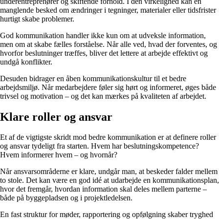
underentreprenører og skiftende forhold. I den virkelighed kan en
manglende besked om ændringer i tegninger, materialer eller tidsfrister
hurtigt skabe problemer.
God kommunikation handler ikke kun om at udveksle information,
men om at skabe fælles forståelse. Når alle ved, hvad der forventes, og
hvorfor beslutninger træffes, bliver det lettere at arbejde effektivt og
undgå konflikter.
Desuden bidrager en åben kommunikationskultur til et bedre
arbejdsmiljø. Når medarbejdere føler sig hørt og informeret, øges både
trivsel og motivation – og det kan mærkes på kvaliteten af arbejdet.
Klare roller og ansvar
Et af de vigtigste skridt mod bedre kommunikation er at definere roller
og ansvar tydeligt fra starten. Hvem har beslutningskompetence?
Hvem informerer hvem – og hvornår?
Når ansvarsområderne er klare, undgår man, at beskeder falder mellem
to stole. Det kan være en god idé at udarbejde en kommunikationsplan,
hvor det fremgår, hvordan information skal deles mellem parterne –
både på byggepladsen og i projektledelsen.
En fast struktur for møder, rapportering og opfølgning skaber tryghed