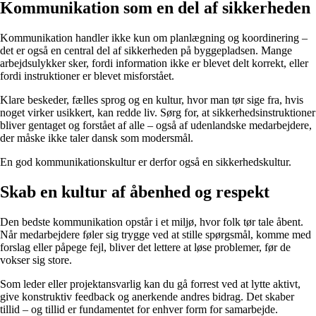
Kommunikation som en del af sikkerheden
Kommunikation handler ikke kun om planlægning og koordinering –
det er også en central del af sikkerheden på byggepladsen. Mange
arbejdsulykker sker, fordi information ikke er blevet delt korrekt, eller
fordi instruktioner er blevet misforstået.
Klare beskeder, fælles sprog og en kultur, hvor man tør sige fra, hvis
noget virker usikkert, kan redde liv. Sørg for, at sikkerhedsinstruktioner
bliver gentaget og forstået af alle – også af udenlandske medarbejdere,
der måske ikke taler dansk som modersmål.
En god kommunikationskultur er derfor også en sikkerhedskultur.
Skab en kultur af åbenhed og respekt
Den bedste kommunikation opstår i et miljø, hvor folk tør tale åbent.
Når medarbejdere føler sig trygge ved at stille spørgsmål, komme med
forslag eller påpege fejl, bliver det lettere at løse problemer, før de
vokser sig store.
Som leder eller projektansvarlig kan du gå forrest ved at lytte aktivt,
give konstruktiv feedback og anerkende andres bidrag. Det skaber
tillid – og tillid er fundamentet for enhver form for samarbejde.