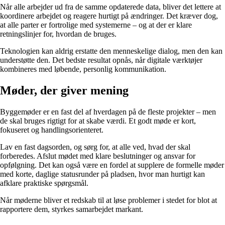
Når alle arbejder ud fra de samme opdaterede data, bliver det lettere at
koordinere arbejdet og reagere hurtigt på ændringer. Det kræver dog,
at alle parter er fortrolige med systemerne – og at der er klare
retningslinjer for, hvordan de bruges.
Teknologien kan aldrig erstatte den menneskelige dialog, men den kan
understøtte den. Det bedste resultat opnås, når digitale værktøjer
kombineres med løbende, personlig kommunikation.
Møder, der giver mening
Byggemøder er en fast del af hverdagen på de fleste projekter – men
de skal bruges rigtigt for at skabe værdi. Et godt møde er kort,
fokuseret og handlingsorienteret.
Lav en fast dagsorden, og sørg for, at alle ved, hvad der skal
forberedes. Afslut mødet med klare beslutninger og ansvar for
opfølgning. Det kan også være en fordel at supplere de formelle møder
med korte, daglige statusrunder på pladsen, hvor man hurtigt kan
afklare praktiske spørgsmål.
Når møderne bliver et redskab til at løse problemer i stedet for blot at
rapportere dem, styrkes samarbejdet markant.