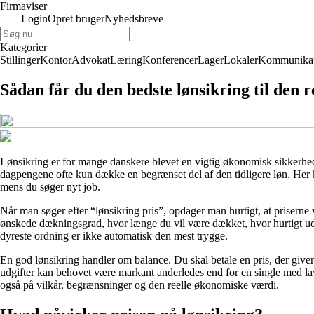
Firmaviser
Login
Opret bruger
Nyhedsbreve
Kategorier
Stillinger
Kontor
Advokat
Læring
Konferencer
Lager
Lokaler
Kommunikat
Sådan får du den bedste lønsikring til den r
Lønsikring er for mange danskere blevet en vigtig økonomisk sikkerheds
dagpengene ofte kun dække en begrænset del af den tidligere løn. Her 
mens du søger nyt job.
Når man søger efter “lønsikring pris”, opdager man hurtigt, at priserne 
ønskede dækningsgrad, hvor længe du vil være dækket, hvor hurtigt udbeta
dyreste ordning er ikke automatisk den mest trygge.
En god lønsikring handler om balance. Du skal betale en pris, der give
udgifter kan behovet være markant anderledes end for en single med lav
også på vilkår, begrænsninger og den reelle økonomiske værdi.