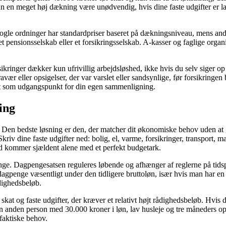
 en meget høj dækning være unødvendig, hvis dine faste udgifter er lave,
 Nogle ordninger har standardpriser baseret på dækningsniveau, mens a
ensionsselskab eller et forsikringsselskab. A-kasser og faglige organisat
sikringer dækker kun ufrivillig arbejdsløshed, ikke hvis du selv siger 
ær eller opsigelser, der var varslet eller sandsynlige, før forsikringen
t som udgangspunkt for din egen sammenligning.
ing
. Den bedste løsning er den, der matcher dit økonomiske behov uden a
riv dine faste udgifter ned: bolig, el, varme, forsikringer, transport, 
øshed kommer sjældent alene med et perfekt budgetark.
e. Dagpengesatsen reguleres løbende og afhænger af reglerne på tidspu
dagpenge væsentligt under den tidligere bruttoløn, især hvis man har e
dighedsbeløb.
kat og faste udgifter, der kræver et relativt højt rådighedsbeløb. Hvis
 en anden person med 30.000 kroner i løn, lav husleje og tre måneders
faktiske behov.