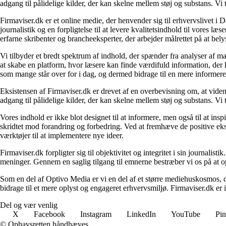
adgang til pålidelige kilder, der kan skelne mellem støj og substans. V
Firmaviser.dk er et online medie, der henvender sig til erhvervslivet 
journalistik og en forpligtelse til at levere kvalitetsindhold til vores l
erfarne skribenter og brancheeksperter, der arbejder målrettet på at bely
Vi tilbyder et bredt spektrum af indhold, der spænder fra analyser af 
at skabe en platform, hvor læsere kan finde værdifuld information, der k
som mange står over for i dag, og dermed bidrage til en mere informere
Eksistensen af Firmaviser.dk er drevet af en overbevisning om, at viden
adgang til pålidelige kilder, der kan skelne mellem støj og substans. V
Vores indhold er ikke blot designet til at informere, men også til at in
skridtet mod forandring og forbedring. Ved at fremhæve de positive eks
værktøjer til at implementere nye ideer.
Firmaviser.dk forpligter sig til objektivitet og integritet i sin journalis
meninger. Gennem en saglig tilgang til emnerne bestræber vi os på at op
Som en del af Optivo Media er vi en del af et større mediehuskosmos, d
bidrage til et mere oplyst og engageret erhvervsmiljø. Firmaviser.dk er 
Del og vær venlig
X
Facebook
Instagram
LinkedIn
YouTube
Pin
© Ophavsretten håndhæves.