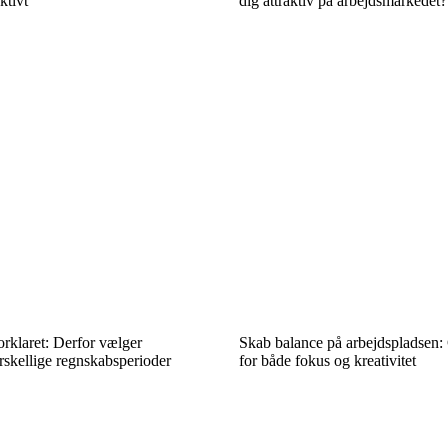
ktivt
dig attraktiv på arbejdsmarkedet?
rklaret: Derfor vælger
Skab balance på arbejdspladsen
rskellige regnskabsperioder
for både fokus og kreativitet