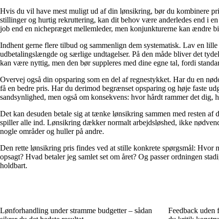
Hvis du vil have mest muligt ud af din lønsikring, bør du kombinere pri
stillinger og hurtig rekruttering, kan dit behov være anderledes end i e
job end en nichepræget mellemleder, men konjunkturerne kan ændre bill
Indhent gerne flere tilbud og sammenlign dem systematisk. Lav en lil
udbetalingslængde og særlige undtagelser. På den måde bliver det tydeli
kan være nyttig, men den bør suppleres med dine egne tal, fordi standa
Overvej også din opsparing som en del af regnestykket. Har du en nødo
få en bedre pris. Har du derimod begrænset opsparing og høje faste ud
sandsynlighed, men også om konsekvens: hvor hårdt rammer det dig, h
Det kan desuden betale sig at tænke lønsikring sammen med resten af d
spiller alle ind. Lønsikring dækker normalt arbejdsløshed, ikke nødvend
nogle områder og huller på andre.
Den rette lønsikring pris findes ved at stille konkrete spørgsmål: Hvor m
opsagt? Hvad betaler jeg samlet set om året? Og passer ordningen stadig
holdbart.
Lønforhandling under stramme budgetter – sådan
Feedback uden f