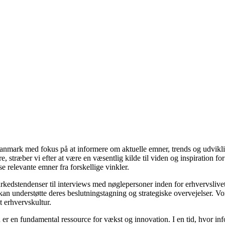
i Danmark med fokus på at informere om aktuelle emner, trends og udvik
æsere, stræber vi efter at være en væsentlig kilde til viden og inspiration
se relevante emner fra forskellige vinkler.
markedstendenser til interviews med nøglepersoner inden for erhvervsliv
an understøtte deres beslutningstagning og strategiske overvejelser. Vore
t erhvervskultur.
 er en fundamental ressource for vækst og innovation. I en tid, hvor inf