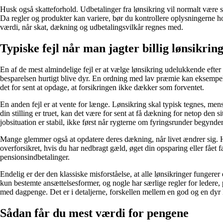
Husk også skatteforhold. Udbetalinger fra lønsikring vil normalt være s
Da regler og produkter kan variere, bør du kontrollere oplysningerne ho
værdi, når skat, dækning og udbetalingsvilkår regnes med.
Typiske fejl når man jagter billig lønsikrin
En af de mest almindelige fejl er at vælge lønsikring udelukkende efter 
besparelsen hurtigt blive dyr. En ordning med lav præmie kan eksempelvi
det for sent at opdage, at forsikringen ikke dækker som forventet.
En anden fejl er at vente for længe. Lønsikring skal typisk tegnes, men
din stilling er truet, kan det være for sent at få dækning for netop den
jobsituation er stabil, ikke først når rygterne om fyringsrunder begynder
Mange glemmer også at opdatere deres dækning, når livet ændrer sig. H
overforsikret, hvis du har nedbragt gæld, øget din opsparing eller fået 
pensionsindbetalinger.
Endelig er der den klassiske misforståelse, at alle lønsikringer funger
kun bestemte ansættelsesformer, og nogle har særlige regler for ledere,
med dagpenge. Det er i detaljerne, forskellen mellem en god og en dyr
Sådan får du mest værdi for pengene