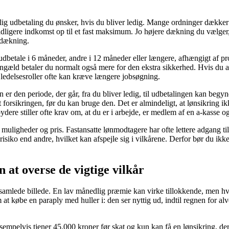
lig udbetaling du ønsker, hvis du bliver ledig. Mange ordninger dækker
ligere indkomst op til et fast maksimum. Jo højere dækning du vælger, d
 dækning.
udbetale i 6 måneder, andre i 12 måneder eller længere, afhængigt af p
 gengæld betaler du normalt også mere for den ekstra sikkerhed. Hvis du 
r ledelsesroller ofte kan kræve længere jobsøgning.
 er den periode, der går, fra du bliver ledig, til udbetalingen kan beg
t forsikringen, før du kan bruge den. Det er almindeligt, at lønsikring i
dbydere stiller ofte krav om, at du er i arbejde, er medlem af en a-kasse 
uligheder og pris. Fastansatte lønmodtagere har ofte lettere adgang til l
isiko end andre, hvilket kan afspejle sig i vilkårene. Derfor bør du ik
 at overse de vigtige vilkår
samlede billede. En lav månedlig præmie kan virke tillokkende, men hvi
at købe en paraply med huller i: den ser nyttig ud, indtil regnen for al
pelvis tjener 45.000 kroner før skat og kun kan få en lønsikring, der 