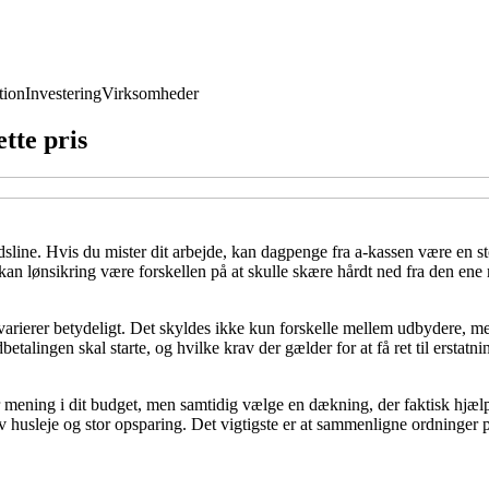
ion
Investering
Virksomheder
ette pris
line. Hvis du mister dit arbejde, kan dagpenge fra a-kassen være en st
kan lønsikring være forskellen på at skulle skære hårdt ned fra den en
varierer betydeligt. Det skyldes ikke kun forskelle mellem udbydere, men
lingen skal starte, og hvilke krav der gælder for at få ret til erstatni
r mening i dit budget, men samtidig vælge en dækning, der faktisk hjælp
 husleje og stor opsparing. Det vigtigste er at sammenligne ordninger 