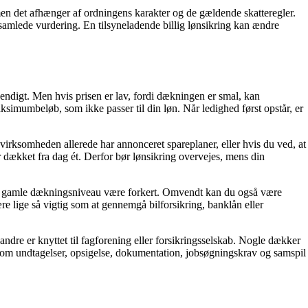
 men det afhænger af ordningens karakter og de gældende skatteregler.
 samlede vurdering. En tilsyneladende billig lønsikring kan ændre
dvendigt. Men hvis prisen er lav, fordi dækningen er smal, kan
simumbeløb, som ikke passer til din løn. Når ledighed først opstår, er
virksomheden allerede har annonceret spareplaner, eller hvis du ved, at
er dækket fra dag ét. Derfor bør lønsikring overvejes, mens din
n dit gamle dækningsniveau være forkert. Omvendt kan du også være
re lige så vigtig som at gennemgå bilforsikring, banklån eller
andre er knyttet til fagforening eller forsikringsselskab. Nogle dækker
it om undtagelser, opsigelse, dokumentation, jobsøgningskrav og samspil