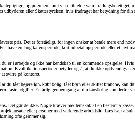
kattepligtige, og præmien kan i visse tilfælde være fradragsberettiget,
s udbyderen eller Skattestyrelsen, hvis fradraget har betydning for din
g
laveste pris. Det er forståeligt, for ingen ønsker at betale mere end nø
s have en lang karensperiode, kort udbetalingsperiode eller et lavt mak
s du er i arbejde og ikke har kendskab til en kommende opsigelse. Hvis 
 situation. Kvalifikationsperioder betyder også, at du ikke nødvendigvis 
 at svirre på kontoret.
ar du fået højere løn, købt bolig, fået børn eller skiftet branche, ka
færre faste udgifter. En årlig gennemgang af din lønsikring kan derfor væ
er ens. Det gør de ikke. Nogle kræver medlemskab af en bestemt a-kasse, 
 projektansatte eller personer med varierende arbejdstid. Læs især afsn
 løsning ofte gemmer sig.