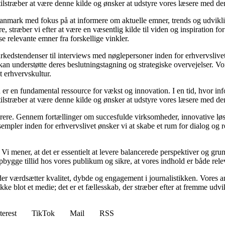
i tilstræber at være denne kilde og ønsker at udstyre vores læsere med d
i Danmark med fokus på at informere om aktuelle emner, trends og udvik
æsere, stræber vi efter at være en væsentlig kilde til viden og inspiration
se relevante emner fra forskellige vinkler.
markedstendenser til interviews med nøglepersoner inden for erhvervsliv
an understøtte deres beslutningstagning og strategiske overvejelser. Vore
t erhvervskultur.
 er en fundamental ressource for vækst og innovation. I en tid, hvor inf
i tilstræber at være denne kilde og ønsker at udstyre vores læsere med d
spirere. Gennem fortællinger om succesfulde virksomheder, innovative løs
empler inden for erhvervslivet ønsker vi at skabe et rum for dialog og 
tik. Vi mener, at det er essentielt at levere balancerede perspektiver og g
bygge tillid hos vores publikum og sikre, at vores indhold er både rele
er værdsætter kvalitet, dybde og engagement i journalistikken. Vores a
ikke blot et medie; det er et fællesskab, der stræber efter at fremme udv
terest
TikTok
Mail
RSS