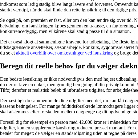
indkomst som ledig stadig blive langt lavere end forventet. Omvendt kan
stærkt værktøj, når du skal finde den rette lønsikring til den rigtige pris.
Se også på, om præmien er fast, eller om den kan ændre sig over tid.
betydning, om lønsikringen købes gennem en a-kasse, en fagforening, et p
konkurrencedygtig, men vilkårene skal stadig passe til din situation.
Det er også klogt at sammenligne kravene for udbetaling. De fleste løn
tidsbegrænsede ansættelser, sæsonarbejde, konkurs, sygdomsrelateret frav
du se et
aktuelt overblik over omkostninger ved lønsikring
og bruge de
Beregn dit reelle behov før du vælger dækn
Den bedste lønsikring er ikke nødvendigvis den med højest udbetaling
du derfor lave en enkel, men grundig beregning af din privatøkonomi. Sk
Tilføj derefter et realistisk beløb til uforudsete udgifter, for arbejdsl
Dernæst bør du sammenholde dine udgifter med det, du kan få i dagpeng
kassens betingelser. For mange fuldtidsforsikrede lønmodtagere ligger 
skal afstemmes efter forskellen mellem dagpenge og dit nødvendige rå
Forestil dig for eksempel en person med 42.000 kroner i månedsløn før s
udgifter, kan en supplerende lønsikring reducere presset markant. For
betaler for meget: de vælger en standardløsning uden at regne på deres 