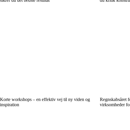
sikrer du det bedste resultat
du kritik konstru
Korte workshops – en effektiv vej til ny viden og
Regnskabsåret fo
inspiration
virksomheder fo