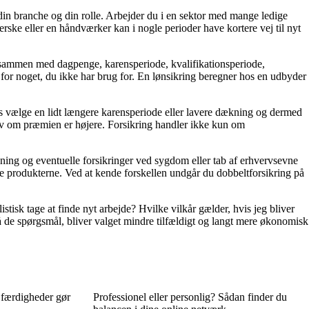
 din branche og din rolle. Arbejder du i en sektor med mange ledige
jerske eller en håndværker kan i nogle perioder have kortere vej til nyt
 sammen med dagpenge, karensperiode, kvalifikationsperiode,
 for noget, du ikke har brug for. En lønsikring beregner hos en udbyder
s vælge en lidt længere karensperiode eller lavere dækning og dermed
elv om præmien er højere. Forsikring handler ikke kun om
ing og eventuelle forsikringer ved sygdom eller tab af erhvervsevne
sle produkterne. Ved at kende forskellen undgår du dobbeltforsikring på
stisk tage at finde nyt arbejde? Hvilke vilkår gælder, hvis jeg bliver
på de spørgsmål, bliver valget mindre tilfældigt og langt mere økonomisk
 færdigheder gør
Professionel eller personlig? Sådan finder du