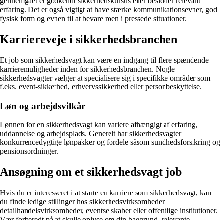
gennemgået et godkendt sikkerhedskursus eller besidder relevant
erfaring. Det er også vigtigt at have stærke kommunikationsevner, god
fysisk form og evnen til at bevare roen i pressede situationer.
Karriereveje i sikkerhedsbranchen
Et job som sikkerhedsvagt kan være en indgang til flere spændende
karrieremuligheder inden for sikkerhedsbranchen. Nogle
sikkerhedsvagter vælger at specialisere sig i specifikke områder som
f.eks. event-sikkerhed, erhvervssikkerhed eller personbeskyttelse.
Løn og arbejdsvilkår
Lønnen for en sikkerhedsvagt kan variere afhængigt af erfaring,
uddannelse og arbejdsplads. Generelt har sikkerhedsvagter
konkurrencedygtige lønpakker og fordele såsom sundhedsforsikring og
pensionsordninger.
Ansøgning om et sikkerhedsvagt job
Hvis du er interesseret i at starte en karriere som sikkerhedsvagt, kan
du finde ledige stillinger hos sikkerhedsvirksomheder,
detailhandelsvirksomheder, eventselskaber eller offentlige institutioner.
Vær forberedt på at skulle oplyse om din baggrund, relevante