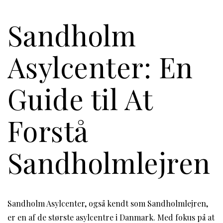
Sandholm
Asylcenter: En
Guide til At
Forstå
Sandholmlejren
Sandholm Asylcenter, også kendt som Sandholmlejren,
er en af de største asylcentre i Danmark. Med fokus på at