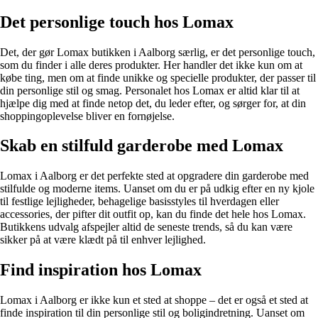
Det personlige touch hos Lomax
Det, der gør Lomax butikken i Aalborg særlig, er det personlige touch,
som du finder i alle deres produkter. Her handler det ikke kun om at
købe ting, men om at finde unikke og specielle produkter, der passer til
din personlige stil og smag. Personalet hos Lomax er altid klar til at
hjælpe dig med at finde netop det, du leder efter, og sørger for, at din
shoppingoplevelse bliver en fornøjelse.
Skab en stilfuld garderobe med Lomax
Lomax i Aalborg er det perfekte sted at opgradere din garderobe med
stilfulde og moderne items. Uanset om du er på udkig efter en ny kjole
til festlige lejligheder, behagelige basisstyles til hverdagen eller
accessories, der pifter dit outfit op, kan du finde det hele hos Lomax.
Butikkens udvalg afspejler altid de seneste trends, så du kan være
sikker på at være klædt på til enhver lejlighed.
Find inspiration hos Lomax
Lomax i Aalborg er ikke kun et sted at shoppe – det er også et sted at
finde inspiration til din personlige stil og boligindretning. Uanset om