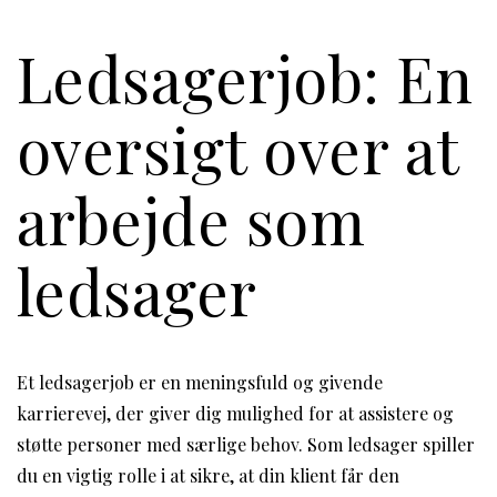
Ledsagerjob: En
oversigt over at
arbejde som
ledsager
Et ledsagerjob er en meningsfuld og givende
karrierevej, der giver dig mulighed for at assistere og
støtte personer med særlige behov. Som ledsager spiller
du en vigtig rolle i at sikre, at din klient får den