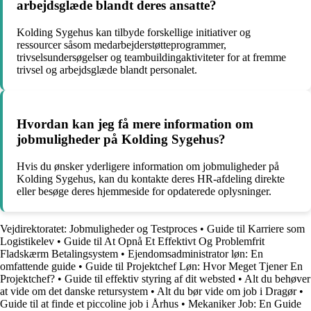
arbejdsglæde blandt deres ansatte?
Kolding Sygehus kan tilbyde forskellige initiativer og
ressourcer såsom medarbejderstøtteprogrammer,
trivselsundersøgelser og teambuildingaktiviteter for at fremme
trivsel og arbejdsglæde blandt personalet.
Hvordan kan jeg få mere information om
jobmuligheder på Kolding Sygehus?
Hvis du ønsker yderligere information om jobmuligheder på
Kolding Sygehus, kan du kontakte deres HR-afdeling direkte
eller besøge deres hjemmeside for opdaterede oplysninger.
Vejdirektoratet: Jobmuligheder og Testproces
•
Guide til Karriere som
Logistikelev
•
Guide til At Opnå Et Effektivt Og Problemfrit
Fladskærm Betalingsystem
•
Ejendomsadministrator løn: En
omfattende guide
•
Guide til Projektchef Løn: Hvor Meget Tjener En
Projektchef?
•
Guide til effektiv styring af dit websted
•
Alt du behøver
at vide om det danske retursystem
•
Alt du bør vide om job i Dragør
•
Guide til at finde et piccoline job i Århus
•
Mekaniker Job: En Guide