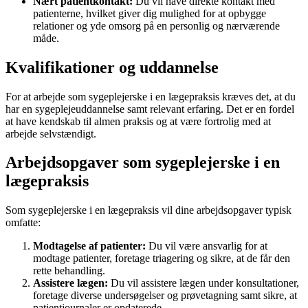
Nært patientkontakt:
Du vil have direkte kontakt med
patienterne, hvilket giver dig mulighed for at opbygge
relationer og yde omsorg på en personlig og nærværende
måde.
Kvalifikationer og uddannelse
For at arbejde som sygeplejerske i en lægepraksis kræves det, at du
har en sygeplejeuddannelse samt relevant erfaring. Det er en fordel
at have kendskab til almen praksis og at være fortrolig med at
arbejde selvstændigt.
Arbejdsopgaver som sygeplejerske i en
lægepraksis
Som sygeplejerske i en lægepraksis vil dine arbejdsopgaver typisk
omfatte:
Modtagelse af patienter:
Du vil være ansvarlig for at
modtage patienter, foretage triagering og sikre, at de får den
rette behandling.
Assistere lægen:
Du vil assistere lægen under konsultationer,
foretage diverse undersøgelser og prøvetagning samt sikre, at
patientjournaler er opdaterede.