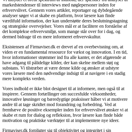
markedstendenser til interviews med nøglepersoner inden for
erhvervslivet. Gennem vores artikler, reportager og dybdegående
analyser søger vi at skabe en platform, hvor læsere kan finde
værdifuld information, der kan understøtte deres beslutningstagning
og strategiske overvejelser. Vores mål er at facilitere en forståelse af
det komplekse erhvervsmiljø, som mange står over for i dag, og
dermed bidrage til en mere informeret erhvervskultur.
Eksistensen af Firmaviser.dk er drevet af en overbevisning om, at
viden er en fundamental ressource for vækst og innovation. I en tid,
hvor informationer strømmer ind fra alle kanter, er det afgørende at
have adgang til pålidelige kilder, der kan skelne mellem støj og
substans. Vi tilstræber at være denne kilde og ønsker at udstyre
vores læsere med den nødvendige indsigt til at navigere i en stadig
mere kompleks verden.
Vores indhold er ikke blot designet til at informere, men også til at
inspirere. Gennem fortællinger om succesfulde virksomheder,
innovative løsninger og bæredygtige praksisser håber vi at motivere
andre til at tage skridtet mod forandring og forbedring. Ved at
fremhæve de positive eksempler inden for erhvervslivet ønsker vi at
skabe et rum for dialog og refleksion, hvor læsere kan finde både
motivation og praktiske værktøjer til at implementere nye ideer.
Firmaviser.dk forpligter sig til objektivitet og integritet i sin