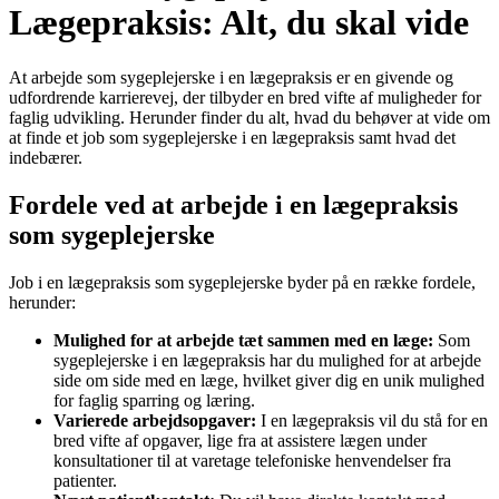
Lægepraksis: Alt, du skal vide
At arbejde som sygeplejerske i en lægepraksis er en givende og
udfordrende karrierevej, der tilbyder en bred vifte af muligheder for
faglig udvikling. Herunder finder du alt, hvad du behøver at vide om
at finde et job som sygeplejerske i en lægepraksis samt hvad det
indebærer.
Fordele ved at arbejde i en lægepraksis
som sygeplejerske
Job i en lægepraksis som sygeplejerske byder på en række fordele,
herunder:
Mulighed for at arbejde tæt sammen med en læge:
Som
sygeplejerske i en lægepraksis har du mulighed for at arbejde
side om side med en læge, hvilket giver dig en unik mulighed
for faglig sparring og læring.
Varierede arbejdsopgaver:
I en lægepraksis vil du stå for en
bred vifte af opgaver, lige fra at assistere lægen under
konsultationer til at varetage telefoniske henvendelser fra
patienter.