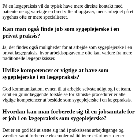
På en lægepraksis vil du typisk have mere direkte kontakt med
patienterne og varetage en bred vifte af opgaver, mens arbejdet på et
sygehus ofte er mere specialiseret.
Kan man også finde job som sygeplejerske i en
privat praksis?
Ja, der findes også muligheder for at arbejde som sygeplejerske i en
privat lægepraksis, hvor arbejdsopgaverne ofte kan variere fra mere
traditionelle lægepraksisser.
Hvilke kompetencer er vigtige at have som
sygeplejerske i en lægepraksis?
God kommunikation, evnen til at arbejde selvstændigt og i et team,
samt en grundlæggende forståelse for kliniske procedurer er alle
vigtige kompetencer at besidde som sygeplejerske i en lægepraksis.
Hvordan kan man forberede sig til en jobsamtale for
et job i en lægepraksis som sygeplejerske?
Det er en god idé at sætte sig ind i praksissens arbejdsgange og
værdier, samt forberede eksempler på tidligere erfaringer, der er