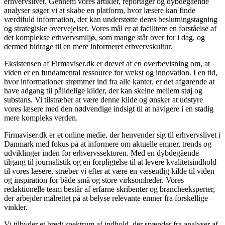
erhvervslivet. Gennem vores artikler, reportager og dybdegående
analyser søger vi at skabe en platform, hvor læsere kan finde
værdifuld information, der kan understøtte deres beslutningstagning
og strategiske overvejelser. Vores mål er at facilitere en forståelse af
det komplekse erhvervsmiljø, som mange står over for i dag, og
dermed bidrage til en mere informeret erhvervskultur.
Eksistensen af Firmaviser.dk er drevet af en overbevisning om, at
viden er en fundamental ressource for vækst og innovation. I en tid,
hvor informationer strømmer ind fra alle kanter, er det afgørende at
have adgang til pålidelige kilder, der kan skelne mellem støj og
substans. Vi tilstræber at være denne kilde og ønsker at udstyre
vores læsere med den nødvendige indsigt til at navigere i en stadig
mere kompleks verden.
Firmaviser.dk er et online medie, der henvender sig til erhvervslivet i
Danmark med fokus på at informere om aktuelle emner, trends og
udviklinger inden for erhvervssektoren. Med en dybdegående
tilgang til journalistik og en forpligtelse til at levere kvalitetsindhold
til vores læsere, stræber vi efter at være en væsentlig kilde til viden
og inspiration for både små og store virksomheder. Vores
redaktionelle team består af erfarne skribenter og brancheeksperter,
der arbejder målrettet på at belyse relevante emner fra forskellige
vinkler.
Vi tilbyder et bredt spektrum af indhold, der spænder fra analyser af