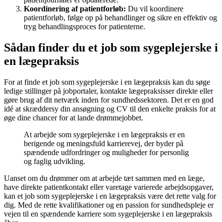
Koordinering af patientforløb:
Du vil koordinere
patientforløb, følge op på behandlinger og sikre en effektiv og
tryg behandlingsproces for patienterne.
Sådan finder du et job som sygeplejerske i
en lægepraksis
For at finde et job som sygeplejerske i en lægepraksis kan du søge
ledige stillinger på jobportaler, kontakte lægepraksisser direkte eller
gøre brug af dit netværk inden for sundhedssektoren. Det er en god
idé at skræddersy din ansøgning og CV til den enkelte praksis for at
øge dine chancer for at lande drømmejobbet.
At arbejde som sygeplejerske i en lægepraksis er en
berigende og meningsfuld karrierevej, der byder på
spændende udfordringer og muligheder for personlig
og faglig udvikling.
Uanset om du drømmer om at arbejde tæt sammen med en læge,
have direkte patientkontakt eller varetage varierede arbejdsopgaver,
kan et job som sygeplejerske i en lægepraksis være det rette valg for
dig. Med de rette kvalifikationer og en passion for sundhedspleje er
vejen til en spændende karriere som sygeplejerske i en lægepraksis