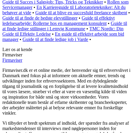
Guide til Succes i Salgsjob: Tips, Tricks og Teknikker
•
Rollen som
Servicemanager
•
En Karriereguide til Laboratorietekniker: Alt du
behøver at vide
•
Guide til at blive en succesfuld freelance skribent
•
Guide til at finde de bedste elevstillinger
•
Guide til effektivt
ledelsesarbejde: Rollerne hos en management konsulent
•
Guide til
at finde ledige stillinger i Lemvig Kommune
•
TMC Nordic: Din
Guide til Effektiv Ledelse
•
En guide til effektivt arbejde som bid
manager
•
Guide til at finde ledige job i Varde
•
Lær os at kende
Firmaviser
Firmaviser
Firmaviser.dk er et online medie, der henvender sig til erhvervslivet i
Danmark med fokus på at informere om aktuelle emner, trends og
udviklinger inden for erhvervssektoren. Med en dybdegående
tilgang til journalistik og en forpligtelse til at levere kvalitetsindhold
til vores læsere, stræber vi efter at være en væsentlig kilde til viden
og inspiration for både små og store virksomheder. Vores
redaktionelle team består af erfarne skribenter og brancheeksperter,
der arbejder målrettet på at belyse relevante emner fra forskellige
vinkler.
Vi tilbyder et bredt spektrum af indhold, der spænder fra analyser af
markedstendenser til interviews med nøglepersoner inden for