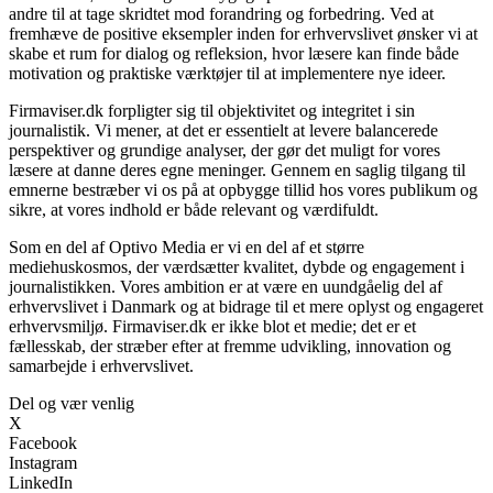
andre til at tage skridtet mod forandring og forbedring. Ved at
fremhæve de positive eksempler inden for erhvervslivet ønsker vi at
skabe et rum for dialog og refleksion, hvor læsere kan finde både
motivation og praktiske værktøjer til at implementere nye ideer.
Firmaviser.dk forpligter sig til objektivitet og integritet i sin
journalistik. Vi mener, at det er essentielt at levere balancerede
perspektiver og grundige analyser, der gør det muligt for vores
læsere at danne deres egne meninger. Gennem en saglig tilgang til
emnerne bestræber vi os på at opbygge tillid hos vores publikum og
sikre, at vores indhold er både relevant og værdifuldt.
Som en del af Optivo Media er vi en del af et større
mediehuskosmos, der værdsætter kvalitet, dybde og engagement i
journalistikken. Vores ambition er at være en uundgåelig del af
erhvervslivet i Danmark og at bidrage til et mere oplyst og engageret
erhvervsmiljø. Firmaviser.dk er ikke blot et medie; det er et
fællesskab, der stræber efter at fremme udvikling, innovation og
samarbejde i erhvervslivet.
Del og vær venlig
X
Facebook
Instagram
LinkedIn