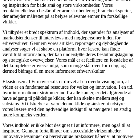
og inspiration for både små og store virksomheder. Vores
redaktionelle team består af erfarne skribenter og brancheeksperter,
der arbejder målrettet på at belyse relevante emner fra forskellige
vinkler.
Vi tilbyder et bredt spektrum af indhold, der spænder fra analyser af
markedstendenser til interviews med nøglepersoner inden for
erhvervslivet. Gennem vores artikler, reportager og dybdegående
analyser søger vi at skabe en platform, hvor læsere kan finde
værdifuld information, der kan understøtte deres beslutningstagning
og strategiske overvejelser. Vores mål er at facilitere en forståelse af
det komplekse erhvervsmiljø, som mange står over for i dag, og
dermed bidrage til en mere informeret erhvervskultur.
Eksistensen af Firmaviser.dk er drevet af en overbevisning om, at
viden er en fundamental ressource for vækst og innovation. I en tid,
hvor informationer strømmer ind fra alle kanter, er det afgørende at
have adgang til pålidelige kilder, der kan skelne mellem støj og
substans. Vi tilstræber at være denne kilde og ønsker at udstyre
vores læsere med den nødvendige indsigt til at navigere i en stadig
mere kompleks verden.
Vores indhold er ikke blot designet til at informere, men også til at
inspirere. Gennem fortællinger om succesfulde virksomheder,
innovative løsninger og bæredygtige praksisser håber vi at motivere