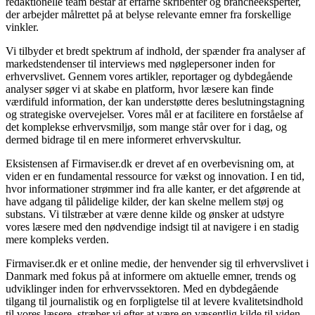
redaktionelle team består af erfarne skribenter og brancheeksperter,
der arbejder målrettet på at belyse relevante emner fra forskellige
vinkler.
Vi tilbyder et bredt spektrum af indhold, der spænder fra analyser af
markedstendenser til interviews med nøglepersoner inden for
erhvervslivet. Gennem vores artikler, reportager og dybdegående
analyser søger vi at skabe en platform, hvor læsere kan finde
værdifuld information, der kan understøtte deres beslutningstagning
og strategiske overvejelser. Vores mål er at facilitere en forståelse af
det komplekse erhvervsmiljø, som mange står over for i dag, og
dermed bidrage til en mere informeret erhvervskultur.
Eksistensen af Firmaviser.dk er drevet af en overbevisning om, at
viden er en fundamental ressource for vækst og innovation. I en tid,
hvor informationer strømmer ind fra alle kanter, er det afgørende at
have adgang til pålidelige kilder, der kan skelne mellem støj og
substans. Vi tilstræber at være denne kilde og ønsker at udstyre
vores læsere med den nødvendige indsigt til at navigere i en stadig
mere kompleks verden.
Firmaviser.dk er et online medie, der henvender sig til erhvervslivet i
Danmark med fokus på at informere om aktuelle emner, trends og
udviklinger inden for erhvervssektoren. Med en dybdegående
tilgang til journalistik og en forpligtelse til at levere kvalitetsindhold
til vores læsere, stræber vi efter at være en væsentlig kilde til viden