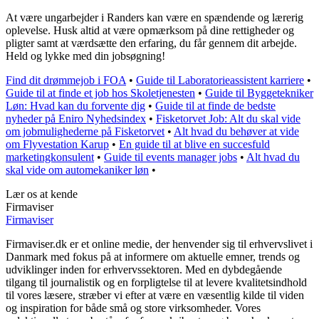
At være ungarbejder i Randers kan være en spændende og lærerig
oplevelse. Husk altid at være opmærksom på dine rettigheder og
pligter samt at værdsætte den erfaring, du får gennem dit arbejde.
Held og lykke med din jobsøgning!
Find dit drømmejob i FOA
•
Guide til Laboratorieassistent karriere
•
Guide til at finde et job hos Skoletjenesten
•
Guide til Byggetekniker
Løn: Hvad kan du forvente dig
•
Guide til at finde de bedste
nyheder på Eniro Nyhedsindex
•
Fisketorvet Job: Alt du skal vide
om jobmulighederne på Fisketorvet
•
Alt hvad du behøver at vide
om Flyvestation Karup
•
En guide til at blive en succesfuld
marketingkonsulent
•
Guide til events manager jobs
•
Alt hvad du
skal vide om automekaniker løn
•
Lær os at kende
Firmaviser
Firmaviser
Firmaviser.dk er et online medie, der henvender sig til erhvervslivet i
Danmark med fokus på at informere om aktuelle emner, trends og
udviklinger inden for erhvervssektoren. Med en dybdegående
tilgang til journalistik og en forpligtelse til at levere kvalitetsindhold
til vores læsere, stræber vi efter at være en væsentlig kilde til viden
og inspiration for både små og store virksomheder. Vores