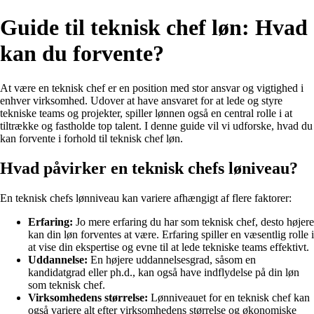
Guide til teknisk chef løn: Hvad
kan du forvente?
At være en teknisk chef er en position med stor ansvar og vigtighed i
enhver virksomhed. Udover at have ansvaret for at lede og styre
tekniske teams og projekter, spiller lønnen også en central rolle i at
tiltrække og fastholde top talent. I denne guide vil vi udforske, hvad du
kan forvente i forhold til teknisk chef løn.
Hvad påvirker en teknisk chefs løniveau?
En teknisk chefs lønniveau kan variere afhængigt af flere faktorer:
Erfaring:
Jo mere erfaring du har som teknisk chef, desto højere
kan din løn forventes at være. Erfaring spiller en væsentlig rolle i
at vise din ekspertise og evne til at lede tekniske teams effektivt.
Uddannelse:
En højere uddannelsesgrad, såsom en
kandidatgrad eller ph.d., kan også have indflydelse på din løn
som teknisk chef.
Virksomhedens størrelse:
Lønniveauet for en teknisk chef kan
også variere alt efter virksomhedens størrelse og økonomiske