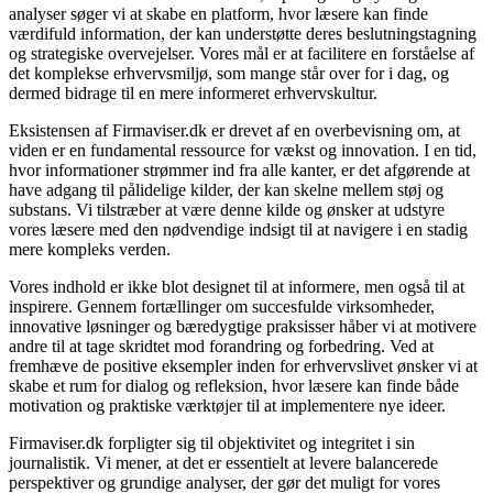
analyser søger vi at skabe en platform, hvor læsere kan finde
værdifuld information, der kan understøtte deres beslutningstagning
og strategiske overvejelser. Vores mål er at facilitere en forståelse af
det komplekse erhvervsmiljø, som mange står over for i dag, og
dermed bidrage til en mere informeret erhvervskultur.
Eksistensen af Firmaviser.dk er drevet af en overbevisning om, at
viden er en fundamental ressource for vækst og innovation. I en tid,
hvor informationer strømmer ind fra alle kanter, er det afgørende at
have adgang til pålidelige kilder, der kan skelne mellem støj og
substans. Vi tilstræber at være denne kilde og ønsker at udstyre
vores læsere med den nødvendige indsigt til at navigere i en stadig
mere kompleks verden.
Vores indhold er ikke blot designet til at informere, men også til at
inspirere. Gennem fortællinger om succesfulde virksomheder,
innovative løsninger og bæredygtige praksisser håber vi at motivere
andre til at tage skridtet mod forandring og forbedring. Ved at
fremhæve de positive eksempler inden for erhvervslivet ønsker vi at
skabe et rum for dialog og refleksion, hvor læsere kan finde både
motivation og praktiske værktøjer til at implementere nye ideer.
Firmaviser.dk forpligter sig til objektivitet og integritet i sin
journalistik. Vi mener, at det er essentielt at levere balancerede
perspektiver og grundige analyser, der gør det muligt for vores