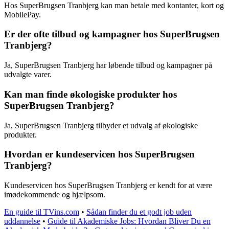
Hos SuperBrugsen Tranbjerg kan man betale med kontanter, kort og
MobilePay.
Er der ofte tilbud og kampagner hos SuperBrugsen
Tranbjerg?
Ja, SuperBrugsen Tranbjerg har løbende tilbud og kampagner på
udvalgte varer.
Kan man finde økologiske produkter hos
SuperBrugsen Tranbjerg?
Ja, SuperBrugsen Tranbjerg tilbyder et udvalg af økologiske
produkter.
Hvordan er kundeservicen hos SuperBrugsen
Tranbjerg?
Kundeservicen hos SuperBrugsen Tranbjerg er kendt for at være
imødekommende og hjælpsom.
En guide til TVins.com
•
Sådan finder du et godt job uden
uddannelse
•
Guide til Akademiske Jobs: Hvordan Bliver Du en