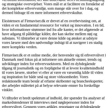
og strategiske overvejelser. Vores mål er at facilitere en forståelse af
det komplekse erhvervsmiljø, som mange står over for i dag, og
dermed bidrage til en mere informeret erhvervskultur.
Eksistensen af Firmaviser.dk er drevet af en overbevisning om, at
viden er en fundamental ressource for vækst og innovation. I en tid,
hvor informationer strømmer ind fra alle kanter, er det afgørende at
have adgang til pålidelige kilder, der kan skelne mellem støj og
substans. Vi tilstræber at være denne kilde og ønsker at udstyre
vores læsere med den nødvendige indsigt til at navigere i en stadig
mere kompleks verden.
Firmaviser.dk er et online medie, der henvender sig til erhvervslivet i
Danmark med fokus på at informere om aktuelle emner, trends og
udviklinger inden for erhvervssektoren. Med en dybdegående
tilgang til journalistik og en forpligtelse til at levere kvalitetsindhold
til vores læsere, stræber vi efter at være en væsentlig kilde til viden
og inspiration for både små og store virksomheder. Vores
redaktionelle team består af erfarne skribenter og brancheeksperter,
der arbejder målrettet på at belyse relevante emner fra forskellige
vinkler.
Vi tilbyder et bredt spektrum af indhold, der spænder fra analyser af
markedstendenser til interviews med nøglepersoner inden for
erhvervslivet. Gennem vores artikler, reportager og dybdegående