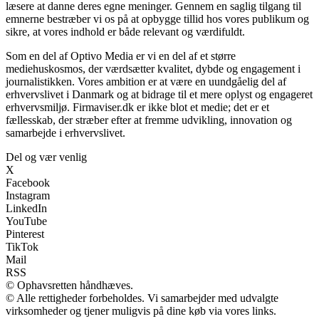
læsere at danne deres egne meninger. Gennem en saglig tilgang til
emnerne bestræber vi os på at opbygge tillid hos vores publikum og
sikre, at vores indhold er både relevant og værdifuldt.
Som en del af Optivo Media er vi en del af et større
mediehuskosmos, der værdsætter kvalitet, dybde og engagement i
journalistikken. Vores ambition er at være en uundgåelig del af
erhvervslivet i Danmark og at bidrage til et mere oplyst og engageret
erhvervsmiljø. Firmaviser.dk er ikke blot et medie; det er et
fællesskab, der stræber efter at fremme udvikling, innovation og
samarbejde i erhvervslivet.
Del og vær venlig
X
Facebook
Instagram
LinkedIn
YouTube
Pinterest
TikTok
Mail
RSS
© Ophavsretten håndhæves.
© Alle rettigheder forbeholdes. Vi samarbejder med udvalgte
virksomheder og tjener muligvis på dine køb via vores links.