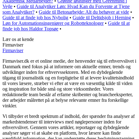
Akademisk Medarbejder?
•
Grønne løsninger med Greenmind i
Vejle
•
Guide til Analytiker Løn: Hvad Kan du Forvente at Tjene
som Analytiker?
•
Guide til Betonarbejde: Alt du behøver at vide
•
Guide til at finde job hos Nybolig
•
Guide til Deltidsjob i Herning
•
Løn for Automationsingeniører og Robotteknologer
•
Guide til at
finde job hos Haldor Topsøe
•
Lær os at kende
Firmaviser
Firmaviser
Firmaviser.dk er et online medie, der henvender sig til erhvervslivet i
Danmark med fokus på at informere om aktuelle emner, trends og
udviklinger inden for erhvervssektoren. Med en dybdegående
tilgang til journalistik og en forpligtelse til at levere kvalitetsindhold
til vores læsere, stræber vi efter at være en væsentlig kilde til viden
og inspiration for både små og store virksomheder. Vores
redaktionelle team består af erfarne skribenter og brancheeksperter,
der arbejder målrettet på at belyse relevante emner fra forskellige
vinkler.
Vi tilbyder et bredt spektrum af indhold, der spænder fra analyser af
markedstendenser til interviews med nøglepersoner inden for
erhvervslivet. Gennem vores artikler, reportager og dybdegående
analyser søger vi at skabe en platform, hvor læsere kan finde
værdifuld information, der kan understøtte deres beslutningstagning