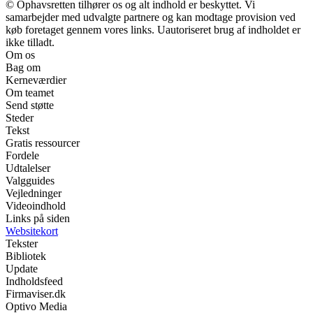
© Ophavsretten tilhører os og alt indhold er beskyttet. Vi
samarbejder med udvalgte partnere og kan modtage provision ved
køb foretaget gennem vores links. Uautoriseret brug af indholdet er
ikke tilladt.
Om os
Bag om
Kerneværdier
Om teamet
Send støtte
Steder
Tekst
Gratis ressourcer
Fordele
Udtalelser
Valgguides
Vejledninger
Videoindhold
Links på siden
Websitekort
Tekster
Bibliotek
Update
Indholdsfeed
Firmaviser.dk
Optivo Media