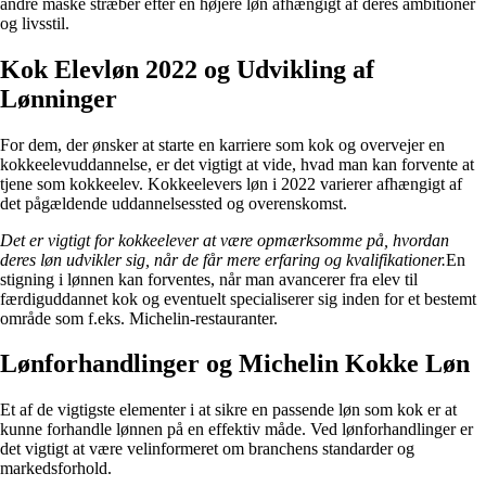
andre måske stræber efter en højere løn afhængigt af deres ambitioner
og livsstil.
Kok Elevløn 2022 og Udvikling af
Lønninger
For dem, der ønsker at starte en karriere som kok og overvejer en
kokkeelevuddannelse, er det vigtigt at vide, hvad man kan forvente at
tjene som kokkeelev. Kokkeelevers løn i 2022 varierer afhængigt af
det pågældende uddannelsessted og overenskomst.
Det er vigtigt for kokkeelever at være opmærksomme på, hvordan
deres løn udvikler sig, når de får mere erfaring og kvalifikationer.
En
stigning i lønnen kan forventes, når man avancerer fra elev til
færdiguddannet kok og eventuelt specialiserer sig inden for et bestemt
område som f.eks. Michelin-restauranter.
Lønforhandlinger og Michelin Kokke Løn
Et af de vigtigste elementer i at sikre en passende løn som kok er at
kunne forhandle lønnen på en effektiv måde. Ved lønforhandlinger er
det vigtigt at være velinformeret om branchens standarder og
markedsforhold.