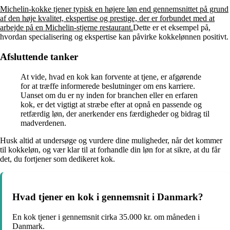
Michelin-kokke tjener typisk en højere løn end gennemsnittet på grund
af den høje kvalitet, ekspertise og prestige, der er forbundet med at
arbejde på en Michelin-stjerne restaurant.
Dette er et eksempel på,
hvordan specialisering og ekspertise kan påvirke kokkelønnen positivt.
Afsluttende tanker
At vide, hvad en kok kan forvente at tjene, er afgørende
for at træffe informerede beslutninger om ens karriere.
Uanset om du er ny inden for branchen eller en erfaren
kok, er det vigtigt at stræbe efter at opnå en passende og
retfærdig løn, der anerkender ens færdigheder og bidrag til
madverdenen.
Husk altid at undersøge og vurdere dine muligheder, når det kommer
til kokkeløn, og vær klar til at forhandle din løn for at sikre, at du får
det, du fortjener som dedikeret kok.
Hvad tjener en kok i gennemsnit i Danmark?
En kok tjener i gennemsnit cirka 35.000 kr. om måneden i
Danmark.