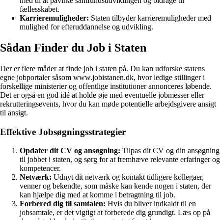
med til at påvirke samfundsudviklingen og bidrage til
fællesskabet.
Karrieremuligheder:
Staten tilbyder karrieremuligheder med
mulighed for efteruddannelse og udvikling.
Sådan Finder du Job i Staten
Der er flere måder at finde job i staten på. Du kan udforske statens
egne jobportaler såsom www.jobistanen.dk, hvor ledige stillinger i
forskellige ministerier og offentlige institutioner annonceres løbende.
Det er også en god idé at holde øje med eventuelle jobmesser eller
rekrutteringsevents, hvor du kan møde potentielle arbejdsgivere ansigt
til ansigt.
Effektive Jobsøgningsstrategier
Opdater dit CV og ansøgning:
Tilpas dit CV og din ansøgning
til jobbet i staten, og sørg for at fremhæve relevante erfaringer og
kompetencer.
Netværk:
Udnyt dit netværk og kontakt tidligere kollegaer,
venner og bekendte, som måske kan kende nogen i staten, der
kan hjælpe dig med at komme i betragtning til job.
Forbered dig til samtalen:
Hvis du bliver indkaldt til en
jobsamtale, er det vigtigt at forberede dig grundigt. Læs op på