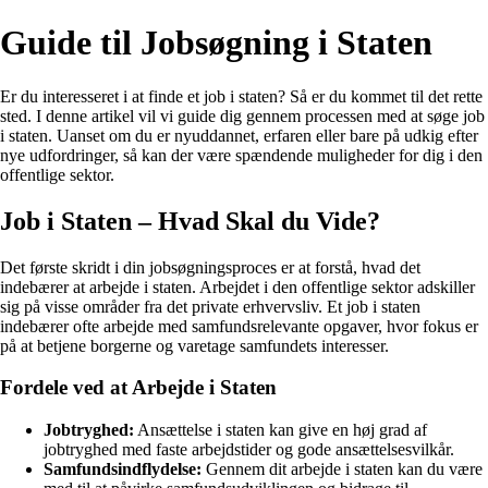
Guide til Jobsøgning i Staten
Er du interesseret i at finde et job i staten? Så er du kommet til det rette
sted. I denne artikel vil vi guide dig gennem processen med at søge job
i staten. Uanset om du er nyuddannet, erfaren eller bare på udkig efter
nye udfordringer, så kan der være spændende muligheder for dig i den
offentlige sektor.
Job i Staten – Hvad Skal du Vide?
Det første skridt i din jobsøgningsproces er at forstå, hvad det
indebærer at arbejde i staten. Arbejdet i den offentlige sektor adskiller
sig på visse områder fra det private erhvervsliv. Et job i staten
indebærer ofte arbejde med samfundsrelevante opgaver, hvor fokus er
på at betjene borgerne og varetage samfundets interesser.
Fordele ved at Arbejde i Staten
Jobtryghed:
Ansættelse i staten kan give en høj grad af
jobtryghed med faste arbejdstider og gode ansættelsesvilkår.
Samfundsindflydelse:
Gennem dit arbejde i staten kan du være