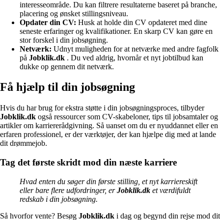
interesseområde. Du kan filtrere resultaterne baseret på branche,
placering og ønsket stillingsniveau.
Opdater din CV:
Husk at holde din CV opdateret med dine
seneste erfaringer og kvalifikationer. En skarp CV kan gøre en
stor forskel i din jobsøgning.
Netværk:
Udnyt muligheden for at netværke med andre fagfolk
på
Jobklik.dk
. Du ved aldrig, hvornår et nyt jobtilbud kan
dukke op gennem dit netværk.
Få hjælp til din jobsøgning
Hvis du har brug for ekstra støtte i din jobsøgningsproces, tilbyder
Jobklik.dk
også ressourcer som CV-skabeloner, tips til jobsamtaler og
artikler om karriererådgivning. Så uanset om du er nyuddannet eller en
erfaren professionel, er der værktøjer, der kan hjælpe dig med at lande
dit drømmejob.
Tag det første skridt mod din næste karriere
Hvad enten du søger din første stilling, et nyt karriereskift
eller bare flere udfordringer, er
Jobklik.dk
et værdifuldt
redskab i din jobsøgning.
Så hvorfor vente? Besøg
Jobklik.dk
i dag og begynd din rejse mod dit