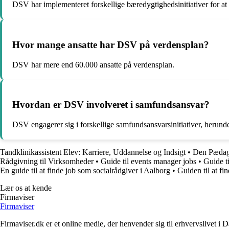
DSV har implementeret forskellige bæredygtighedsinitiativer for at
Hvor mange ansatte har DSV på verdensplan?
DSV har mere end 60.000 ansatte på verdensplan.
Hvordan er DSV involveret i samfundsansvar?
DSV engagerer sig i forskellige samfundsansvarsinitiativer, herund
Tandklinikassistent Elev: Karriere, Uddannelse og Indsigt
•
Den Pædago
Rådgivning til Virksomheder
•
Guide til events manager jobs
•
Guide ti
En guide til at finde job som socialrådgiver i Aalborg
•
Guiden til at f
Lær os at kende
Firmaviser
Firmaviser
Firmaviser.dk er et online medie, der henvender sig til erhvervslivet 