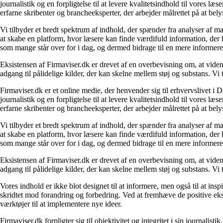
journalistik og en forpligtelse til at levere kvalitetsindhold til vores l
erfarne skribenter og brancheeksperter, der arbejder målrettet på at bely
Vi tilbyder et bredt spektrum af indhold, der spænder fra analyser af 
at skabe en platform, hvor læsere kan finde værdifuld information, der k
som mange står over for i dag, og dermed bidrage til en mere informere
Eksistensen af Firmaviser.dk er drevet af en overbevisning om, at viden
adgang til pålidelige kilder, der kan skelne mellem støj og substans. V
Firmaviser.dk er et online medie, der henvender sig til erhvervslivet 
journalistik og en forpligtelse til at levere kvalitetsindhold til vores l
erfarne skribenter og brancheeksperter, der arbejder målrettet på at bely
Vi tilbyder et bredt spektrum af indhold, der spænder fra analyser af 
at skabe en platform, hvor læsere kan finde værdifuld information, der k
som mange står over for i dag, og dermed bidrage til en mere informere
Eksistensen af Firmaviser.dk er drevet af en overbevisning om, at viden
adgang til pålidelige kilder, der kan skelne mellem støj og substans. V
Vores indhold er ikke blot designet til at informere, men også til at in
skridtet mod forandring og forbedring. Ved at fremhæve de positive eks
værktøjer til at implementere nye ideer.
Firmaviser.dk forpligter sig til objektivitet og integritet i sin journalis