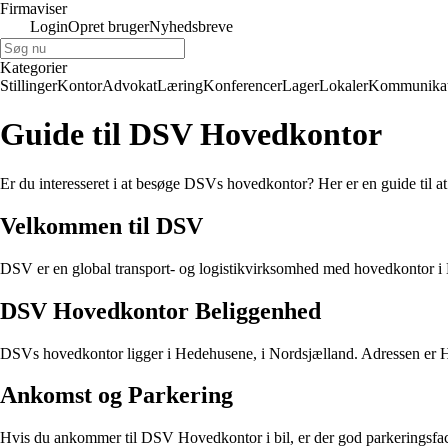
Firmaviser
Login
Opret bruger
Nyhedsbreve
Kategorier
Stillinger
Kontor
Advokat
Læring
Konferencer
Lager
Lokaler
Kommunikat
Guide til DSV Hovedkontor
Er du interesseret i at besøge DSVs hovedkontor? Her er en guide til a
Velkommen til DSV
DSV er en global transport- og logistikvirksomhed med hovedkontor i D
DSV Hovedkontor Beliggenhed
DSVs hovedkontor ligger i Hedehusene, i Nordsjælland. Adressen er
Ankomst og Parkering
Hvis du ankommer til DSV Hovedkontor i bil, er der god parkeringsfacilit