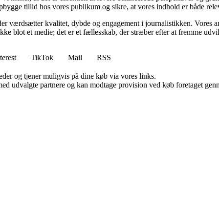
bygge tillid hos vores publikum og sikre, at vores indhold er både rele
er værdsætter kvalitet, dybde og engagement i journalistikken. Vores a
ikke blot et medie; det er et fællesskab, der stræber efter at fremme udv
terest
TikTok
Mail
RSS
er og tjener muligvis på dine køb via vores links.
med udvalgte partnere og kan modtage provision ved køb foretaget gennem