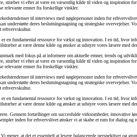
æsere, stræber vi efter at være en væsentlig kilde til viden og inspiration
se relevante emner fra forskellige vinkler.
markedstendenser til interviews med nøglepersoner inden for erhvervsliv
an understøtte deres beslutningstagning og strategiske overvejelser. Vore
t erhvervskultur.
 er en fundamental ressource for vækst og innovation. I en tid, hvor inf
i tilstræber at være denne kilde og ønsker at udstyre vores læsere med d
i Danmark med fokus på at informere om aktuelle emner, trends og udvik
æsere, stræber vi efter at være en væsentlig kilde til viden og inspiration
se relevante emner fra forskellige vinkler.
markedstendenser til interviews med nøglepersoner inden for erhvervsliv
an understøtte deres beslutningstagning og strategiske overvejelser. Vore
t erhvervskultur.
 er en fundamental ressource for vækst og innovation. I en tid, hvor inf
i tilstræber at være denne kilde og ønsker at udstyre vores læsere med d
spirere. Gennem fortællinger om succesfulde virksomheder, innovative løs
empler inden for erhvervslivet ønsker vi at skabe et rum for dialog og 
tik. Vi mener, at det er essentielt at levere balancerede perspektiver og g