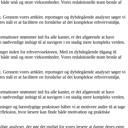
 for både små og store virksomheder. Vores redaktionelle team består af
et. Gennem vores artikler, reportager og dybdegående analyser søger vi
s mål er at facilitere en forståelse af det komplekse erhvervsmiljø,
ormationer strømmer ind fra alle kanter, er det afgørende at have
en nødvendige indsigt til at navigere i en stadig mere kompleks verden.
linger inden for erhvervssektoren. Med en dybdegående tilgang til
 for både små og store virksomheder. Vores redaktionelle team består af
et. Gennem vores artikler, reportager og dybdegående analyser søger vi
s mål er at facilitere en forståelse af det komplekse erhvervsmiljø,
ormationer strømmer ind fra alle kanter, er det afgørende at have
en nødvendige indsigt til at navigere i en stadig mere kompleks verden.
ninger og bæredygtige praksisser håber vi at motivere andre til at tage
refleksion, hvor læsere kan finde både motivation og praktiske
rundige analyser, der gør det muligt for vores læsere at danne deres egne