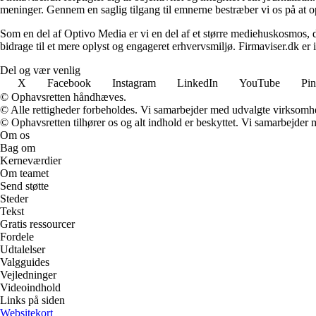
meninger. Gennem en saglig tilgang til emnerne bestræber vi os på at op
Som en del af Optivo Media er vi en del af et større mediehuskosmos, d
bidrage til et mere oplyst og engageret erhvervsmiljø. Firmaviser.dk er 
Del og vær venlig
X
Facebook
Instagram
LinkedIn
YouTube
Pin
© Ophavsretten håndhæves.
© Alle rettigheder forbeholdes. Vi samarbejder med udvalgte virksomhed
© Ophavsretten tilhører os og alt indhold er beskyttet. Vi samarbejder 
Om os
Bag om
Kerneværdier
Om teamet
Send støtte
Steder
Tekst
Gratis ressourcer
Fordele
Udtalelser
Valgguides
Vejledninger
Videoindhold
Links på siden
Websitekort