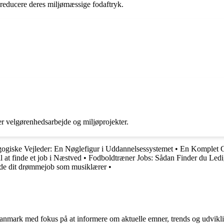
 reducere deres miljømæssige fodaftryk.
er velgørenhedsarbejde og miljøprojekter.
giske Vejleder: En Nøglefigur i Uddannelsessystemet
•
En Komplet G
l at finde et job i Næstved
•
Fodboldtræner Jobs: Sådan Finder du Ledi
inde dit drømmejob som musiklærer
•
i Danmark med fokus på at informere om aktuelle emner, trends og udvik