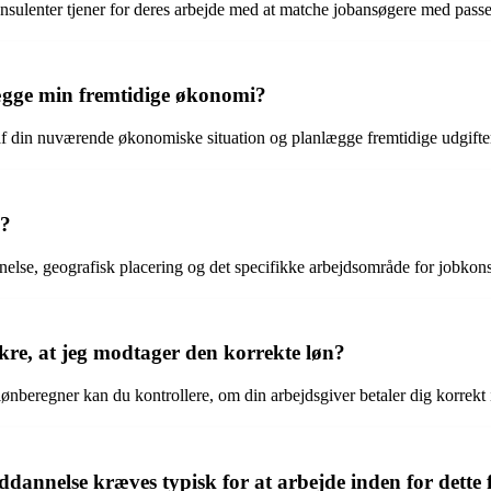
onsulenter tjener for deres arbejde med at matche jobansøgere med pas
ægge min fremtidige økonomi?
 af din nuværende økonomiske situation og planlægge fremtidige udgifter
n?
nelse, geografisk placering og det specifikke arbejdsområde for jobkon
kre, at jeg modtager den korrekte løn?
a lønberegner kan du kontrollere, om din arbejdsgiver betaler dig korrekt
annelse kræves typisk for at arbejde inden for dette f