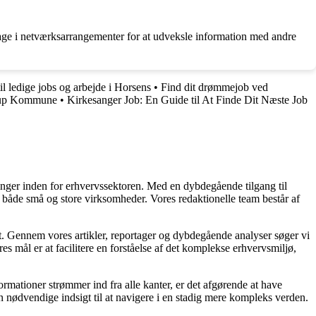
tage i netværksarrangementer for at udveksle information med andre
il ledige jobs og arbejde i Horsens
•
Find dit drømmejob ved
trup Kommune
•
Kirkesanger Job: En Guide til At Finde Dit Næste Job
linger inden for erhvervssektoren. Med en dybdegående tilgang til
 for både små og store virksomheder. Vores redaktionelle team består af
et. Gennem vores artikler, reportager og dybdegående analyser søger vi
s mål er at facilitere en forståelse af det komplekse erhvervsmiljø,
ormationer strømmer ind fra alle kanter, er det afgørende at have
en nødvendige indsigt til at navigere i en stadig mere kompleks verden.