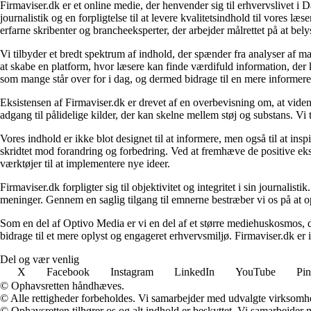
Firmaviser.dk er et online medie, der henvender sig til erhvervslivet 
journalistik og en forpligtelse til at levere kvalitetsindhold til vores l
erfarne skribenter og brancheeksperter, der arbejder målrettet på at bely
Vi tilbyder et bredt spektrum af indhold, der spænder fra analyser af 
at skabe en platform, hvor læsere kan finde værdifuld information, der k
som mange står over for i dag, og dermed bidrage til en mere informere
Eksistensen af Firmaviser.dk er drevet af en overbevisning om, at viden
adgang til pålidelige kilder, der kan skelne mellem støj og substans. V
Vores indhold er ikke blot designet til at informere, men også til at in
skridtet mod forandring og forbedring. Ved at fremhæve de positive eks
værktøjer til at implementere nye ideer.
Firmaviser.dk forpligter sig til objektivitet og integritet i sin journalis
meninger. Gennem en saglig tilgang til emnerne bestræber vi os på at op
Som en del af Optivo Media er vi en del af et større mediehuskosmos, d
bidrage til et mere oplyst og engageret erhvervsmiljø. Firmaviser.dk er 
Del og vær venlig
X
Facebook
Instagram
LinkedIn
YouTube
Pin
© Ophavsretten håndhæves.
© Alle rettigheder forbeholdes. Vi samarbejder med udvalgte virksomhed
© Ophavsretten tilhører os og alt indhold er beskyttet. Vi samarbejder 