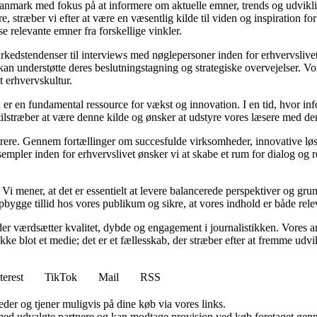
i Danmark med fokus på at informere om aktuelle emner, trends og udvik
æsere, stræber vi efter at være en væsentlig kilde til viden og inspiration
se relevante emner fra forskellige vinkler.
markedstendenser til interviews med nøglepersoner inden for erhvervsliv
an understøtte deres beslutningstagning og strategiske overvejelser. Vore
t erhvervskultur.
 er en fundamental ressource for vækst og innovation. I en tid, hvor inf
i tilstræber at være denne kilde og ønsker at udstyre vores læsere med d
spirere. Gennem fortællinger om succesfulde virksomheder, innovative løs
empler inden for erhvervslivet ønsker vi at skabe et rum for dialog og 
tik. Vi mener, at det er essentielt at levere balancerede perspektiver og g
bygge tillid hos vores publikum og sikre, at vores indhold er både rele
er værdsætter kvalitet, dybde og engagement i journalistikken. Vores a
ikke blot et medie; det er et fællesskab, der stræber efter at fremme udv
terest
TikTok
Mail
RSS
er og tjener muligvis på dine køb via vores links.
med udvalgte partnere og kan modtage provision ved køb foretaget gennem