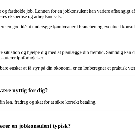
de og fastholde job. Lønnen for en jobkonsulent kan variere afhængigt a
res ekspertise og arbejdsindsats.
ære en god idé at undersøge lønniveauer i branchen og eventuelt konsulte
ke situation og hjælpe dig med at planlægge din fremtid. Samtidig kan d
iskuterer lønforhøjelser.
bare ønsker at få styr på din økonomi, er en lønberegner et praktisk vær
ære nyttig for dig?
n løn, fradrag og skat for at sikre korrekt betaling.
ører en jobkonsulent typisk?