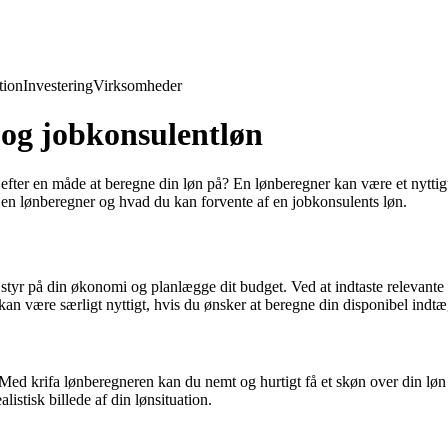
ion
Investering
Virksomheder
 og jobkonsulentløn
efter en måde at beregne din løn på? En lønberegner kan være et nyttigt 
 en lønberegner og hvad du kan forvente af en jobkonsulents løn.
å styr på din økonomi og planlægge dit budget. Ved at indtaste relevante
an være særligt nyttigt, hvis du ønsker at beregne din disponibel indtæg
Med krifa lønberegneren kan du nemt og hurtigt få et skøn over din løn 
listisk billede af din lønsituation.