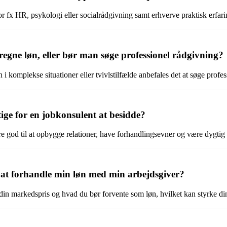
r fx HR, psykologi eller socialrådgivning samt erhverve praktisk erfar
eregne løn, eller bør man søge professionel rådgivning?
i komplekse situationer eller tvivlstilfælde anbefales det at søge profes
ige for en jobkonsulent at besidde?
 god til at opbygge relationer, have forhandlingsevner og være dygtig 
at forhandle min løn med min arbejdsgiver?
 din markedspris og hvad du bør forvente som løn, hvilket kan styrke di