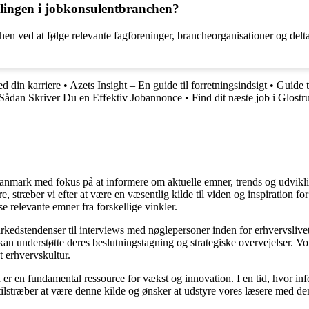
lingen i jobkonsulentbranchen?
en ved at følge relevante fagforeninger, brancheorganisationer og del
ed din karriere
•
Azets Insight – En guide til forretningsindsigt
•
Guide t
Sådan Skriver Du en Effektiv Jobannonce
•
Find dit næste job i Glos
i Danmark med fokus på at informere om aktuelle emner, trends og udvik
æsere, stræber vi efter at være en væsentlig kilde til viden og inspiration
se relevante emner fra forskellige vinkler.
markedstendenser til interviews med nøglepersoner inden for erhvervsliv
an understøtte deres beslutningstagning og strategiske overvejelser. Vore
t erhvervskultur.
 er en fundamental ressource for vækst og innovation. I en tid, hvor inf
i tilstræber at være denne kilde og ønsker at udstyre vores læsere med d