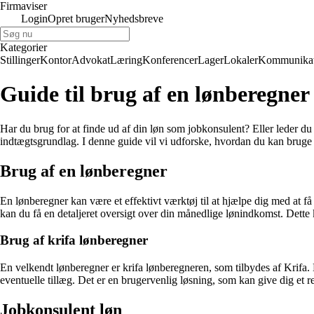
Firmaviser
Login
Opret bruger
Nyhedsbreve
Kategorier
Stillinger
Kontor
Advokat
Læring
Konferencer
Lager
Lokaler
Kommunikat
Guide til brug af en lønberegner
Har du brug for at finde ud af din løn som jobkonsulent? Eller leder du 
indtægtsgrundlag. I denne guide vil vi udforske, hvordan du kan bruge
Brug af en lønberegner
En lønberegner kan være et effektivt værktøj til at hjælpe dig med at f
kan du få en detaljeret oversigt over din månedlige lønindkomst. Dette k
Brug af krifa lønberegner
En velkendt lønberegner er krifa lønberegneren, som tilbydes af Krifa. 
eventuelle tillæg. Det er en brugervenlig løsning, som kan give dig et rea
Jobkonsulent løn