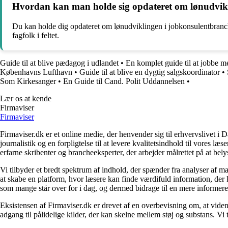
Hvordan kan man holde sig opdateret om lønudvik
Du kan holde dig opdateret om lønudviklingen i jobkonsulentbranch
fagfolk i feltet.
Guide til at blive pædagog i udlandet
•
En komplet guide til at jobbe m
Københavns Lufthavn
•
Guide til at blive en dygtig salgskoordinator
•
Som Kirkesanger
•
En Guide til Cand. Polit Uddannelsen
•
Lær os at kende
Firmaviser
Firmaviser
Firmaviser.dk er et online medie, der henvender sig til erhvervslivet 
journalistik og en forpligtelse til at levere kvalitetsindhold til vores l
erfarne skribenter og brancheeksperter, der arbejder målrettet på at bely
Vi tilbyder et bredt spektrum af indhold, der spænder fra analyser af 
at skabe en platform, hvor læsere kan finde værdifuld information, der k
som mange står over for i dag, og dermed bidrage til en mere informere
Eksistensen af Firmaviser.dk er drevet af en overbevisning om, at viden
adgang til pålidelige kilder, der kan skelne mellem støj og substans. V