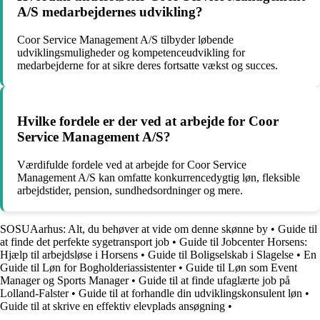
A/S medarbejdernes udvikling?
Coor Service Management A/S tilbyder løbende
udviklingsmuligheder og kompetenceudvikling for
medarbejderne for at sikre deres fortsatte vækst og succes.
Hvilke fordele er der ved at arbejde for Coor
Service Management A/S?
Værdifulde fordele ved at arbejde for Coor Service
Management A/S kan omfatte konkurrencedygtig løn, fleksible
arbejdstider, pension, sundhedsordninger og mere.
SOSUAarhus: Alt, du behøver at vide om denne skønne by
•
Guide til
at finde det perfekte sygetransport job
•
Guide til Jobcenter Horsens:
Hjælp til arbejdsløse i Horsens
•
Guide til Boligselskab i Slagelse
•
En
Guide til Løn for Bogholderiassistenter
•
Guide til Løn som Event
Manager og Sports Manager
•
Guide til at finde ufaglærte job på
Lolland-Falster
•
Guide til at forhandle din udviklingskonsulent løn
•
Guide til at skrive en effektiv elevplads ansøgning
•