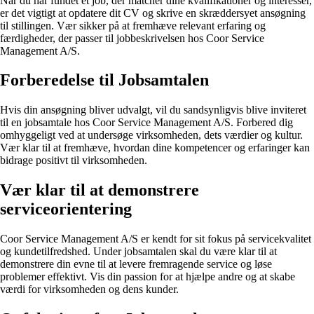
Når du har fundet et job, der matcher dine kvalifikationer og interesser,
er det vigtigt at opdatere dit CV og skrive en skræddersyet ansøgning
til stillingen. Vær sikker på at fremhæve relevant erfaring og
færdigheder, der passer til jobbeskrivelsen hos Coor Service
Management A/S.
Forberedelse til Jobsamtalen
Hvis din ansøgning bliver udvalgt, vil du sandsynligvis blive inviteret
til en jobsamtale hos Coor Service Management A/S. Forbered dig
omhyggeligt ved at undersøge virksomheden, dets værdier og kultur.
Vær klar til at fremhæve, hvordan dine kompetencer og erfaringer kan
bidrage positivt til virksomheden.
Vær klar til at demonstrere
serviceorientering
Coor Service Management A/S er kendt for sit fokus på servicekvalitet
og kundetilfredshed. Under jobsamtalen skal du være klar til at
demonstrere din evne til at levere fremragende service og løse
problemer effektivt. Vis din passion for at hjælpe andre og at skabe
værdi for virksomheden og dens kunder.