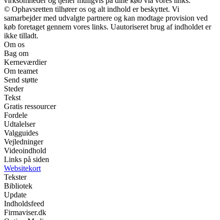
virksomheder og tjener muligvis på dine køb via vores links.
© Ophavsretten tilhører os og alt indhold er beskyttet. Vi
samarbejder med udvalgte partnere og kan modtage provision ved
køb foretaget gennem vores links. Uautoriseret brug af indholdet er
ikke tilladt.
Om os
Bag om
Kerneværdier
Om teamet
Send støtte
Steder
Tekst
Gratis ressourcer
Fordele
Udtalelser
Valgguides
Vejledninger
Videoindhold
Links på siden
Websitekort
Tekster
Bibliotek
Update
Indholdsfeed
Firmaviser.dk