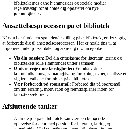
bibliotekernes egne hjemmesider og sociale medier
regelmæssigt for at holde dig opdateret om nye
jobmuligheder.
Ansættelsesprocessen på et bibliotek
Når du har fundet en spændende stilling på et bibliotek, er det vigtigt
at forberede dig til ansættelsesprocessen. Her er nogle tips til at
imponere under jobsamtalen og sikre dig drømmejobbet:
Vis din passion:
Del din entusiasme for litteratur, læring og
bibliotekets rolle i samfundet under samtalen.
Understrege dine færdigheder:
Fremhæv dine
kommunikations-, samarbejds- og forskningsevner, da disse er
vigtige kvaliteter for jobbet på et bibliotek.
Vær forberedt på spørgsmål:
Forbered dig på spørgsmål
om din erfaring, motivation og fremtidsplaner inden for
bibliotekssektoren.
Afsluttende tanker
At finde job på et bibliotek kan være en berigende
oplevelse for dem med passion for litteratur, læring og
samarbejde. Med en målrettet tilgang til jobsøgning og