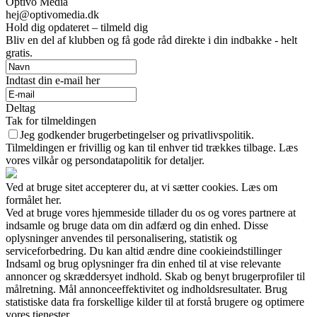
Optivo Media
hej@optivomedia.dk
Hold dig opdateret – tilmeld dig
Bliv en del af klubben og få gode råd direkte i din indbakke - helt
gratis.
Indtast din e-mail her
Deltag
Tak for tilmeldingen
Jeg godkender brugerbetingelser og privatlivspolitik.
Tilmeldingen er frivillig og kan til enhver tid trækkes tilbage. Læs
vores vilkår og persondatapolitik for detaljer.
Ved at bruge sitet accepterer du, at vi sætter cookies. Læs om
formålet her.
Ved at bruge vores hjemmeside tillader du os og vores partnere at
indsamle og bruge data om din adfærd og din enhed. Disse
oplysninger anvendes til personalisering, statistik og
serviceforbedring. Du kan altid ændre dine cookieindstillinger
Indsaml og brug oplysninger fra din enhed til at vise relevante
annoncer og skræddersyet indhold. Skab og benyt brugerprofiler til
målretning. Mål annonceeffektivitet og indholdsresultater. Brug
statistiske data fra forskellige kilder til at forstå brugere og optimere
vores tjenester