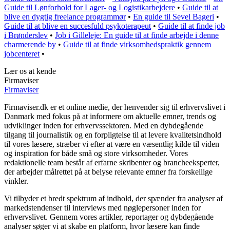
Guide til Lønforhold for Lager- og Logistikarbejdere
•
Guide til at
blive en dygtig freelance programmør
•
En guide til Sevel Bageri
•
Guide til at blive en succesfuld psykoterapeut
•
Guide til at finde job
i Brønderslev
•
Job i Gilleleje: En guide til at finde arbejde i denne
charmerende by
•
Guide til at finde virksomhedspraktik gennem
jobcenteret
•
Lær os at kende
Firmaviser
Firmaviser
Firmaviser.dk er et online medie, der henvender sig til erhvervslivet i
Danmark med fokus på at informere om aktuelle emner, trends og
udviklinger inden for erhvervssektoren. Med en dybdegående
tilgang til journalistik og en forpligtelse til at levere kvalitetsindhold
til vores læsere, stræber vi efter at være en væsentlig kilde til viden
og inspiration for både små og store virksomheder. Vores
redaktionelle team består af erfarne skribenter og brancheeksperter,
der arbejder målrettet på at belyse relevante emner fra forskellige
vinkler.
Vi tilbyder et bredt spektrum af indhold, der spænder fra analyser af
markedstendenser til interviews med nøglepersoner inden for
erhvervslivet. Gennem vores artikler, reportager og dybdegående
analyser søger vi at skabe en platform, hvor læsere kan finde