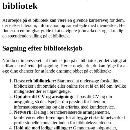
bibliotek
At arbejde på et bibliotek kan være en givende karrierevej for dem,
der elsker litteratur, information og samarbejde med mennesker. Her
finder du en brugbar guide til at navigere jobmarkedet og sikre dig
en spændende stilling på et bibliotek.
Søgning efter biblioteksjob
Når du er interesseret i at finde et job på et bibliotek, er det vigtigt at
udføre en målrettet jobsøgning. Her er nogle trin, du kan følge for at
øge dine chancer for at lande drømmejobbet på et bibliotek:
Research biblioteker:
Start med at undersøge forskellige
biblioteker i dit område eller online for at få en idé om, hvilke
muligheder der er tilgængelige.
Opdater dit CV og ansøgning:
Tilpas dit CV og din
ansøgning, så de afspejler din passion for litteratur,
informationssøgning og din erfaring med kundeservice.
Netværk:
Deltag i brancherelaterede arrangementer,
konferencer eller foreninger for at bygge et stærkt netværk af
professionelle kontakter inden for biblioteksverdenen.
Hold øje med ledige stillinger:
Gennemsøg jobportaler,