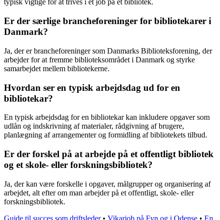
typisk vigtige for at trives i et job på et bibliotek.
Er der særlige brancheforeninger for bibliotekarer i
Danmark?
Ja, der er brancheforeninger som Danmarks Biblioteksforening, der
arbejder for at fremme biblioteksområdet i Danmark og styrke
samarbejdet mellem bibliotekerne.
Hvordan ser en typisk arbejdsdag ud for en
bibliotekar?
En typisk arbejdsdag for en bibliotekar kan inkludere opgaver som
udlån og indskrivning af materialer, rådgivning af brugere,
planlægning af arrangementer og formidling af bibliotekets tilbud.
Er der forskel på at arbejde på et offentligt bibliotek
og et skole- eller forskningsbibliotek?
Ja, der kan være forskelle i opgaver, målgrupper og organisering af
arbejdet, alt efter om man arbejder på et offentligt, skole- eller
forskningsbibliotek.
Guide til succes som driftsleder
•
Vikarjob på Fyn og i Odense
•
En