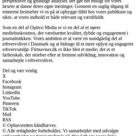
perspektiver og grundige analyser, der gør det muligt for vores
læsere at danne deres egne meninger. Gennem en saglig tilgang til
emnerne bestræber vi os på at opbygge tillid hos vores publikum og
sikre, at vores indhold er både relevant og værdifuldt.
Som en del af Optivo Media er vi en del af et større
mediehuskosmos, der værdsætter kvalitet, dybde og engagement i
journalistikken. Vores ambition er at være en uundgåelig del af
erhvervslivet i Danmark og at bidrage til et mere oplyst og engageret
erhvervsmiljø. Firmaviser.dk er ikke blot et medie; det er et
fællesskab, der stræber efter at fremme udvikling, innovation og
samarbejde i erhvervslivet.
Del og vær venlig
X
Facebook
Instagram
LinkedIn
YouTube
Pinterest
TikTok
Mail
RSS
© Ophavsretten håndhæves.
© Alle rettigheder forbeholdes. Vi samarbejder med udvalgte