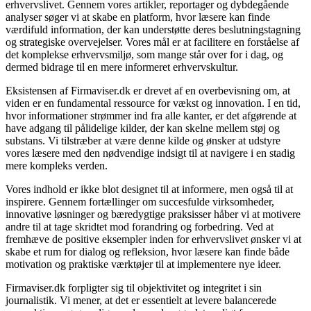
erhvervslivet. Gennem vores artikler, reportager og dybdegående
analyser søger vi at skabe en platform, hvor læsere kan finde
værdifuld information, der kan understøtte deres beslutningstagning
og strategiske overvejelser. Vores mål er at facilitere en forståelse af
det komplekse erhvervsmiljø, som mange står over for i dag, og
dermed bidrage til en mere informeret erhvervskultur.
Eksistensen af Firmaviser.dk er drevet af en overbevisning om, at
viden er en fundamental ressource for vækst og innovation. I en tid,
hvor informationer strømmer ind fra alle kanter, er det afgørende at
have adgang til pålidelige kilder, der kan skelne mellem støj og
substans. Vi tilstræber at være denne kilde og ønsker at udstyre
vores læsere med den nødvendige indsigt til at navigere i en stadig
mere kompleks verden.
Vores indhold er ikke blot designet til at informere, men også til at
inspirere. Gennem fortællinger om succesfulde virksomheder,
innovative løsninger og bæredygtige praksisser håber vi at motivere
andre til at tage skridtet mod forandring og forbedring. Ved at
fremhæve de positive eksempler inden for erhvervslivet ønsker vi at
skabe et rum for dialog og refleksion, hvor læsere kan finde både
motivation og praktiske værktøjer til at implementere nye ideer.
Firmaviser.dk forpligter sig til objektivitet og integritet i sin
journalistik. Vi mener, at det er essentielt at levere balancerede