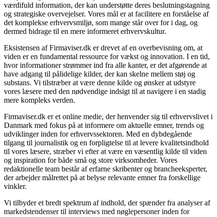
værdifuld information, der kan understøtte deres beslutningstagning
og strategiske overvejelser. Vores mål er at facilitere en forståelse af
det komplekse erhvervsmiljø, som mange står over for i dag, og
dermed bidrage til en mere informeret erhvervskultur.
Eksistensen af Firmaviser.dk er drevet af en overbevisning om, at
viden er en fundamental ressource for vækst og innovation. I en tid,
hvor informationer strømmer ind fra alle kanter, er det afgørende at
have adgang til pålidelige kilder, der kan skelne mellem støj og
substans. Vi tilstræber at være denne kilde og ønsker at udstyre
vores læsere med den nødvendige indsigt til at navigere i en stadig
mere kompleks verden.
Firmaviser.dk er et online medie, der henvender sig til erhvervslivet i
Danmark med fokus på at informere om aktuelle emner, trends og
udviklinger inden for erhvervssektoren. Med en dybdegående
tilgang til journalistik og en forpligtelse til at levere kvalitetsindhold
til vores læsere, stræber vi efter at være en væsentlig kilde til viden
og inspiration for både små og store virksomheder. Vores
redaktionelle team består af erfarne skribenter og brancheeksperter,
der arbejder målrettet på at belyse relevante emner fra forskellige
vinkler.
Vi tilbyder et bredt spektrum af indhold, der spænder fra analyser af
markedstendenser til interviews med nøglepersoner inden for