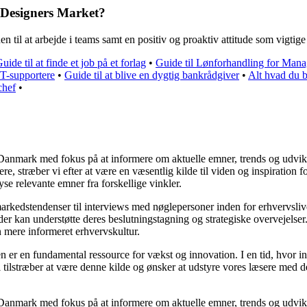
s Designers Market?
n til at arbejde i teams samt en positiv og proaktiv attitude som vigtig
uide til at finde et job på et forlag
•
Guide til Lønforhandling for Mana
 IT-supportere
•
Guide til at blive en dygtig bankrådgiver
•
Alt hvad du b
chef
•
 i Danmark med fokus på at informere om aktuelle emner, trends og udvi
læsere, stræber vi efter at være en væsentlig kilde til viden og inspirati
yse relevante emner fra forskellige vinkler.
 markedstendenser til interviews med nøglepersoner inden for erhvervsli
er kan understøtte deres beslutningstagning og strategiske overvejelser. 
n mere informeret erhvervskultur.
n er en fundamental ressource for vækst og innovation. I en tid, hvor in
Vi tilstræber at være denne kilde og ønsker at udstyre vores læsere med 
 i Danmark med fokus på at informere om aktuelle emner, trends og udvi