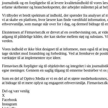
journalistik og en forpligtelse til at levere kvalitetsindhold til vores 
erfarne skribenter og brancheeksperter, der arbejder målrettet på at bel
Vi tilbyder et bredt spektrum af indhold, der spænder fra analyser af
vi at skabe en platform, hvor læsere kan finde værdifuld information, d
erhvervsmiljø, som mange står over for i dag, og dermed bidrage til e
Eksistensen af Firmaviser.dk er drevet af en overbevisning om, at vide
adgang til pålidelige kilder, der kan skelne mellem støj og substans. 
verden.
Vores indhold er ikke blot designet til at informere, men også til at 
tage skridtet mod forandring og forbedring. Ved at fremhæve de positi
værktøjer til at implementere nye ideer.
Firmaviser.dk forpligter sig til objektivitet og integritet i sin journal
egne meninger. Gennem en saglig tilgang til emnerne bestræber vi os p
Som en del af Optivo Media er vi en del af et større mediehuskosmos,
at bidrage til et mere oplyst og engageret erhvervsmiljø. Firmaviser.dk
Del og vær venlig
X
Facebook
Instagram