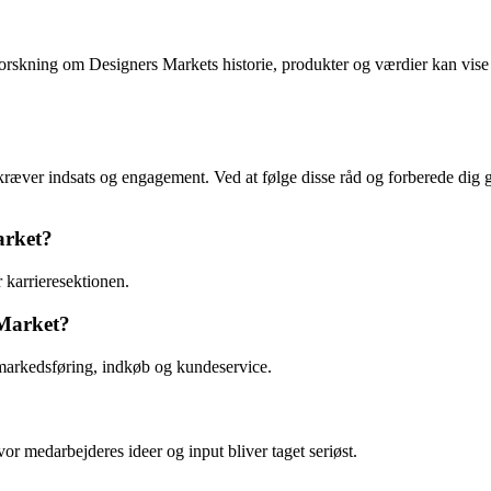
orskning om Designers Markets historie, produkter og værdier kan vise 
æver indsats og engagement. Ved at følge disse råd og forberede dig god
arket?
karrieresektionen.
 Market?
 markedsføring, indkøb og kundeservice.
r medarbejderes ideer og input bliver taget seriøst.