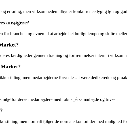
 og erfaring, men virksomheden tilbyder konkurrencedygtig løn og gode
res ansøgere?
n for branchen og evnen til at arbejde i et hurtigt tempo og skifte mell
 Market?
e deres færdigheder gennem træning og forfremmelser internt i virksom
s Market?
kke stilling, men medarbejderne forventes at være dedikerede og proakt
dsmiljø for deres medarbejdere med fokus på samarbejde og trivsel.
t?
ke stilling, men normalt følger de normale kontortider med mulighed for 