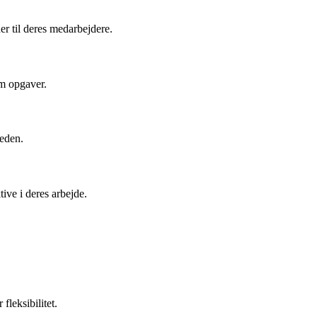
r til deres medarbejdere.
em opgaver.
heden.
ive i deres arbejde.
fleksibilitet.