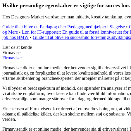
Hvilke personlige egenskaber er vigtige for succes ho
Hos Designers Market værdsætter man initiativ, kreativ tænkning, evne
Guide til at blive en Pædagog eller Pædagogmedhjælper i Slagelse
•
G
og Mere
•
Løn for IT-supporter: En guide til at forstå lønniveauet for
job hos BMW
•
Guide til at blive en succesfuld forretningsudviklings
Lær os at kende
Firmaviser
Firmaviser
Firmaviser.dk er et online medie, der henvender sig til erhvervslivet
journalistik og en forpligtelse til at levere kvalitetsindhold til vores 
erfarne skribenter og brancheeksperter, der arbejder målrettet på at bel
Vi tilbyder et bredt spektrum af indhold, der spænder fra analyser af
vi at skabe en platform, hvor læsere kan finde værdifuld information, d
erhvervsmiljø, som mange står over for i dag, og dermed bidrage til e
Eksistensen af Firmaviser.dk er drevet af en overbevisning om, at vide
adgang til pålidelige kilder, der kan skelne mellem støj og substans. 
verden.
Firmaviser.dk er et online medie, der henvender sig til erhvervslivet