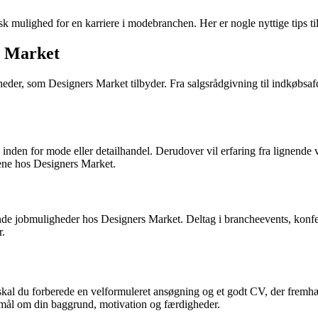
k mulighed for en karriere i modebranchen. Her er nogle nyttige tips t
s Market
igheder, som Designers Market tilbyder. Fra salgsrådgivning til indkøbsa
inden for mode eller detailhandel. Derudover vil erfaring fra lignende v
ene hos Designers Market.
nde jobmuligheder hos Designers Market. Deltag i brancheevents, konf
r.
 skal du forberede en velformuleret ansøgning og et godt CV, der fremh
gsmål om din baggrund, motivation og færdigheder.