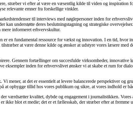
læsere, stræber vi efter at være en væsentlig kilde til viden og inspirati
yse relevante emner fra forskellige vinkler.
 markedstendenser til interviews med nøglepersoner inden for erhvervsli
er kan understøtte deres beslutningstagning og strategiske overvejelser. 
n mere informeret erhvervskultur.
n er en fundamental ressource for vækst og innovation. I en tid, hvor in
Vi tilstræber at være denne kilde og ønsker at udstyre vores læsere med 
inspirere. Gennem fortællinger om succesfulde virksomheder, innovative lø
ve eksempler inden for erhvervslivet ønsker vi at skabe et rum for dial
istik. Vi mener, at det er essentielt at levere balancerede perspektiver og 
å at opbygge tillid hos vores publikum og sikre, at vores indhold er bå
 der værdsætter kvalitet, dybde og engagement i journalistikken. Vores 
 er ikke blot et medie; det er et fællesskab, der stræber efter at fremme