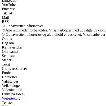
LinkedIn
YouTube
Pinterest
TikTok
Mail
RSS
© Ophavsretten håndhæves.
© Alle rettigheder forbeholdes. Vi samarbejder med udvalgte virksomh
© Ophavsretten tilhører os og alt indhold er beskyttet. Vi samarbejder
Om os
Bag om
Kerneværdier
Om teamet
Send støtte
Steder
Tekst
Gratis ressourcer
Fordele
Udtalelser
Valgguides
Vejledninger
Videoindhold
Links på siden
Websitekort
Tekster