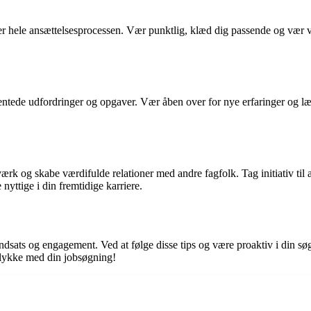
 under hele ansættelsesprocessen. Vær punktlig, klæd dig passende og væ
ventede udfordringer og opgaver. Vær åben over for nye erfaringer og læ
k og skabe værdifulde relationer med andre fagfolk. Tag initiativ til at 
nyttige i din fremtidige karriere.
sats og engagement. Ved at følge disse tips og være proaktiv i din søgni
lykke med din jobsøgning!