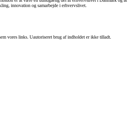
mbition er at være en uundgåelig del af erhvervslivet i Danmark og at
ikling, innovation og samarbejde i erhvervslivet.
 vores links. Uautoriseret brug af indholdet er ikke tilladt.