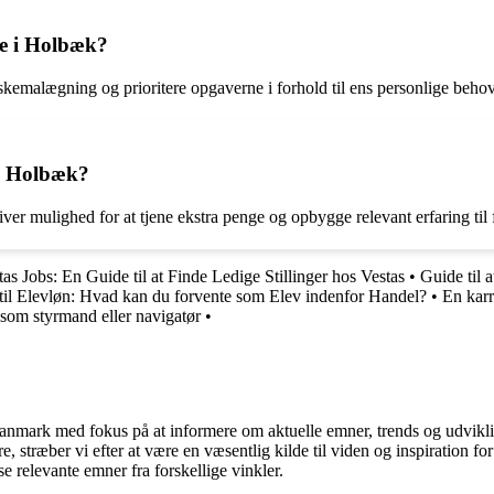
de i Holbæk?
 skemalægning og prioritere opgaverne i forhold til ens personlige beho
 i Holbæk?
ver mulighed for at tjene ekstra penge og opbygge relevant erfaring til
tas Jobs: En Guide til at Finde Ledige Stillinger hos Vestas
•
Guide til 
til Elevløn: Hvad kan du forvente som Elev indenfor Handel?
•
En karr
 som styrmand eller navigatør
•
i Danmark med fokus på at informere om aktuelle emner, trends og udvik
æsere, stræber vi efter at være en væsentlig kilde til viden og inspiration
se relevante emner fra forskellige vinkler.