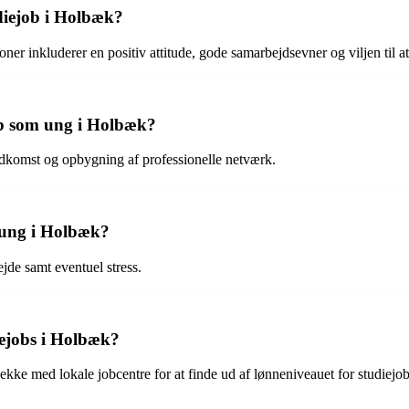
udiejob i Holbæk?
ner inkluderer en positiv attitude, gode samarbejdsevner og viljen til at
job som ung i Holbæk?
 indkomst og opbygning af professionelle netværk.
 ung i Holbæk?
jde samt eventuel stress.
iejobs i Holbæk?
jekke med lokale jobcentre for at finde ud af lønneniveauet for studiejo