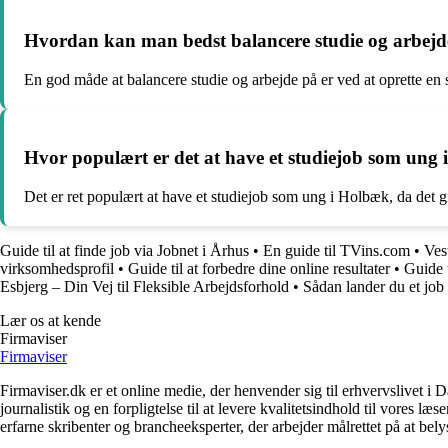
Hvordan kan man bedst balancere studie og arbej
En god måde at balancere studie og arbejde på er ved at oprette en
Hvor populært er det at have et studiejob som ung
Det er ret populært at have et studiejob som ung i Holbæk, da det gi
Guide til at finde job via Jobnet i Århus
•
En guide til TVins.com
•
Ves
virksomhedsprofil
•
Guide til at forbedre dine online resultater
•
Guide 
Esbjerg – Din Vej til Fleksible Arbejdsforhold
•
Sådan lander du et job
Lær os at kende
Firmaviser
Firmaviser
Firmaviser.dk er et online medie, der henvender sig til erhvervslivet 
journalistik og en forpligtelse til at levere kvalitetsindhold til vores l
erfarne skribenter og brancheeksperter, der arbejder målrettet på at bely