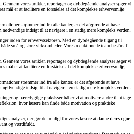
et. Gennem vores artikler, reportager og dybdegående analyser søger vi
s mål er at facilitere en forståelse af det komplekse erhvervsmiljø,
ormationer strømmer ind fra alle kanter, er det afgørende at have
en nødvendige indsigt til at navigere i en stadig mere kompleks verden.
linger inden for erhvervssektoren. Med en dybdegående tilgang til
 for både små og store virksomheder. Vores redaktionelle team består af
et. Gennem vores artikler, reportager og dybdegående analyser søger vi
s mål er at facilitere en forståelse af det komplekse erhvervsmiljø,
ormationer strømmer ind fra alle kanter, er det afgørende at have
en nødvendige indsigt til at navigere i en stadig mere kompleks verden.
ninger og bæredygtige praksisser håber vi at motivere andre til at tage
refleksion, hvor læsere kan finde både motivation og praktiske
rundige analyser, der gør det muligt for vores læsere at danne deres egne
vant og værdifuldt.