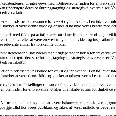
markedstendenser til interviews med nøglepersoner inden for erhvervsliv
an understøtte deres beslutningstagning og strategiske overvejelser. Vore
t erhvervskultur.
 er en fundamental ressource for vækst og innovation. I en tid, hvor inf
i tilstræber at være denne kilde og ønsker at udstyre vores læsere med d
i Danmark med fokus på at informere om aktuelle emner, trends og udvik
æsere, stræber vi efter at være en væsentlig kilde til viden og inspiration
se relevante emner fra forskellige vinkler.
markedstendenser til interviews med nøglepersoner inden for erhvervsliv
an understøtte deres beslutningstagning og strategiske overvejelser. Vore
t erhvervskultur.
 er en fundamental ressource for vækst og innovation. I en tid, hvor inf
i tilstræber at være denne kilde og ønsker at udstyre vores læsere med d
spirere. Gennem fortællinger om succesfulde virksomheder, innovative løs
empler inden for erhvervslivet ønsker vi at skabe et rum for dialog og 
tik. Vi mener, at det er essentielt at levere balancerede perspektiver og g
bygge tillid hos vores publikum og sikre, at vores indhold er både rele