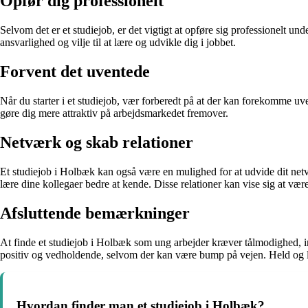
Opfør dig professionelt
Selvom det er et studiejob, er det vigtigt at opføre sig professionelt
ansvarlighed og vilje til at lære og udvikle dig i jobbet.
Forvent det uventede
Når du starter i et studiejob, vær forberedt på at der kan forekomme u
gøre dig mere attraktiv på arbejdsmarkedet fremover.
Netværk og skab relationer
Et studiejob i Holbæk kan også være en mulighed for at udvide dit netvær
lære dine kollegaer bedre at kende. Disse relationer kan vise sig at være 
Afsluttende bemærkninger
At finde et studiejob i Holbæk som ung arbejder kræver tålmodighed, ind
positiv og vedholdende, selvom der kan være bump på vejen. Held og 
Hvordan finder man et studiejob i Holbæk?