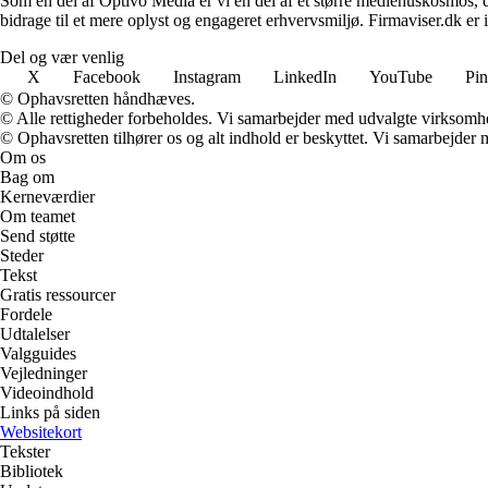
Som en del af Optivo Media er vi en del af et større mediehuskosmos, d
bidrage til et mere oplyst og engageret erhvervsmiljø. Firmaviser.dk er 
Del og vær venlig
X
Facebook
Instagram
LinkedIn
YouTube
Pin
© Ophavsretten håndhæves.
© Alle rettigheder forbeholdes. Vi samarbejder med udvalgte virksomhed
© Ophavsretten tilhører os og alt indhold er beskyttet. Vi samarbejder 
Om os
Bag om
Kerneværdier
Om teamet
Send støtte
Steder
Tekst
Gratis ressourcer
Fordele
Udtalelser
Valgguides
Vejledninger
Videoindhold
Links på siden
Websitekort
Tekster
Bibliotek