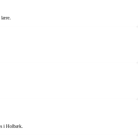
 lære.
bs i Holbæk.