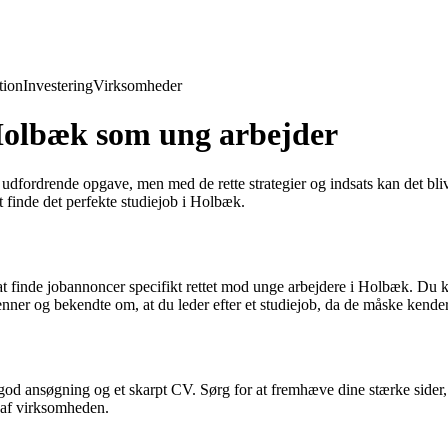
ion
Investering
Virksomheder
i Holbæk som ung arbejder
udfordrende opgave, men med de rette strategier og indsats kan det bli
t finde det perfekte studiejob i Holbæk.
 at finde jobannoncer specifikt rettet mod unge arbejdere i Holbæk. Du k
enner og bekendte om, at du leder efter et studiejob, da de måske kend
n god ansøgning og et skarpt CV. Sørg for at fremhæve dine stærke sider,
l af virksomheden.