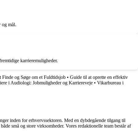
v og mål.
 fremtidige karrieremuligheder.
at Finde og Søge om et Fuldtidsjob
•
Guide til at oprette en effektiv
iere i Audiologi: Jobmuligheder og Karriereveje
•
Vikarbureau i
linger inden for erhvervssektoren. Med en dybdegående tilgang til
 for både små og store virksomheder. Vores redaktionelle team består af