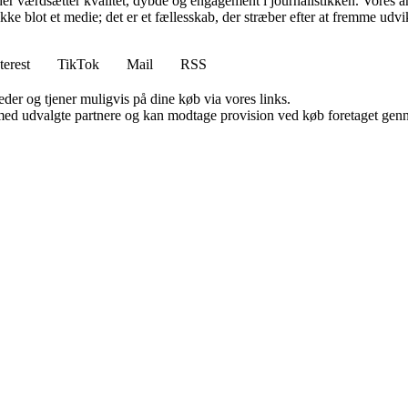
er værdsætter kvalitet, dybde og engagement i journalistikken. Vores a
ikke blot et medie; det er et fællesskab, der stræber efter at fremme udv
terest
TikTok
Mail
RSS
er og tjener muligvis på dine køb via vores links.
med udvalgte partnere og kan modtage provision ved køb foretaget gennem