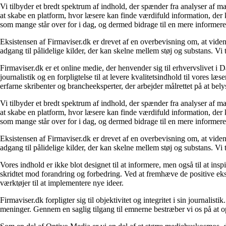
Vi tilbyder et bredt spektrum af indhold, der spænder fra analyser af 
at skabe en platform, hvor læsere kan finde værdifuld information, der k
som mange står over for i dag, og dermed bidrage til en mere informere
Eksistensen af Firmaviser.dk er drevet af en overbevisning om, at viden
adgang til pålidelige kilder, der kan skelne mellem støj og substans. V
Firmaviser.dk er et online medie, der henvender sig til erhvervslivet 
journalistik og en forpligtelse til at levere kvalitetsindhold til vores l
erfarne skribenter og brancheeksperter, der arbejder målrettet på at bely
Vi tilbyder et bredt spektrum af indhold, der spænder fra analyser af 
at skabe en platform, hvor læsere kan finde værdifuld information, der k
som mange står over for i dag, og dermed bidrage til en mere informere
Eksistensen af Firmaviser.dk er drevet af en overbevisning om, at viden
adgang til pålidelige kilder, der kan skelne mellem støj og substans. V
Vores indhold er ikke blot designet til at informere, men også til at in
skridtet mod forandring og forbedring. Ved at fremhæve de positive eks
værktøjer til at implementere nye ideer.
Firmaviser.dk forpligter sig til objektivitet og integritet i sin journalis
meninger. Gennem en saglig tilgang til emnerne bestræber vi os på at op