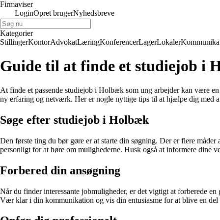
Firmaviser
Login
Opret bruger
Nyhedsbreve
Kategorier
Stillinger
Kontor
Advokat
Læring
Konferencer
Lager
Lokaler
Kommunikat
Guide til at finde et studiejob 
At finde et passende studiejob i Holbæk som ung arbejder kan være en 
ny erfaring og netværk. Her er nogle nyttige tips til at hjælpe dig med a
Søge efter studiejob i Holbæk
Den første ting du bør gøre er at starte din søgning. Der er flere måder
personligt for at høre om mulighederne. Husk også at informere dine v
Forbered din ansøgning
Når du finder interessante jobmuligheder, er det vigtigt at forberede e
Vær klar i din kommunikation og vis din entusiasme for at blive en de