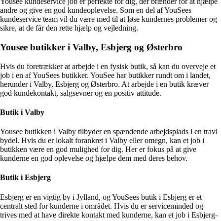
Yousee kundeservice job er perfekte for dig, der brænder for at hjælpe
andre og give en god kundeoplevelse. Som en del af YouSees
kundeservice team vil du være med til at løse kundernes problemer og
sikre, at de får den rette hjælp og vejledning.
Yousee butikker i Valby, Esbjerg og Østerbro
Hvis du foretrækker at arbejde i en fysisk butik, så kan du overveje et
job i en af YouSees butikker. YouSee har butikker rundt om i landet,
herunder i Valby, Esbjerg og Østerbro. At arbejde i en butik kræver
god kundekontakt, salgsevner og en positiv attitude.
Butik i Valby
Yousee butikken i Valby tilbyder en spændende arbejdsplads i en travl
bydel. Hvis du er lokalt forankret i Valby eller omegn, kan et job i
butikken være en god mulighed for dig. Her er fokus på at give
kunderne en god oplevelse og hjælpe dem med deres behov.
Butik i Esbjerg
Esbjerg er en vigtig by i Jylland, og YouSees butik i Esbjerg er et
centralt sted for kunderne i området. Hvis du er serviceminded og
trives med at have direkte kontakt med kunderne, kan et job i Esbjerg-