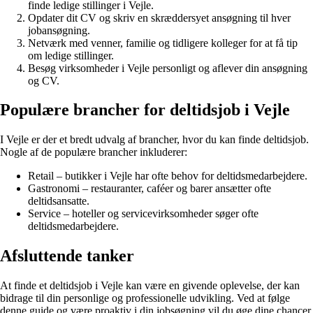
finde ledige stillinger i Vejle.
Opdater dit CV og skriv en skræddersyet ansøgning til hver
jobansøgning.
Netværk med venner, familie og tidligere kolleger for at få tip
om ledige stillinger.
Besøg virksomheder i Vejle personligt og aflever din ansøgning
og CV.
Populære brancher for deltidsjob i Vejle
I Vejle er der et bredt udvalg af brancher, hvor du kan finde deltidsjob.
Nogle af de populære brancher inkluderer:
Retail – butikker i Vejle har ofte behov for deltidsmedarbejdere.
Gastronomi – restauranter, caféer og barer ansætter ofte
deltidsansatte.
Service – hoteller og servicevirksomheder søger ofte
deltidsmedarbejdere.
Afsluttende tanker
At finde et deltidsjob i Vejle kan være en givende oplevelse, der kan
bidrage til din personlige og professionelle udvikling. Ved at følge
denne guide og være proaktiv i din jobsøgning vil du øge dine chancer