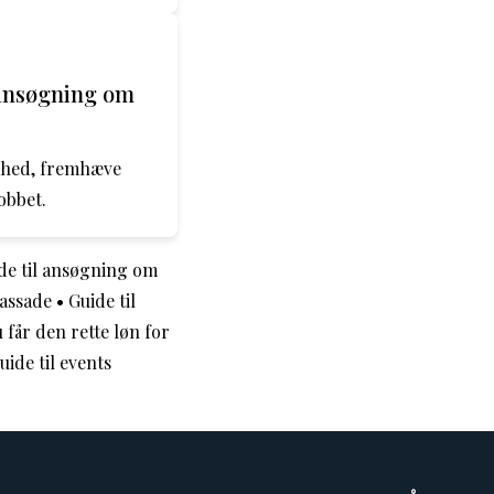
 ansøgning om
omhed, fremhæve
obbet.
de til ansøgning om
assade
•
Guide til
får den rette løn for
uide til events