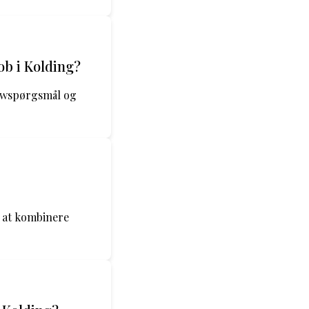
ob i Kolding?
iewspørgsmål og
r at kombinere