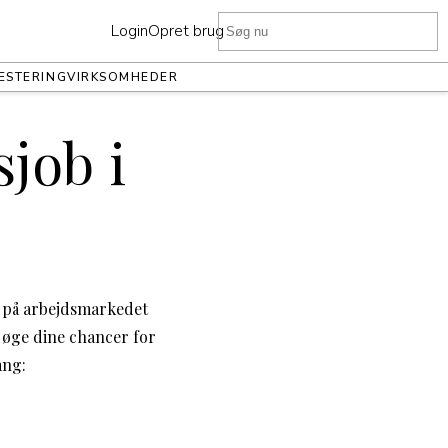
Login
Opret bruger
ESTERING
VIRKSOMHEDER
sjob i
y på arbejdsmarkedet
t øge dine chancer for
ang: