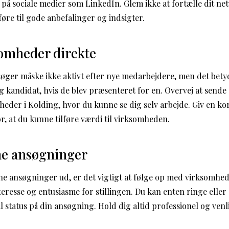
e på sociale medier som LinkedIn. Glem ikke at fortælle dit n
øre til gode anbefalinger og indsigter.
somheder direkte
ger måske ikke aktivt efter nye medarbejdere, men det betyde
ig kandidat, hvis de blev præsenteret for en. Overvej at send
heder i Kolding, hvor du kunne se dig selv arbejde. Giv en kor
r, at du kunne tilføre værdi til virksomheden.
ne ansøgninger
ine ansøgninger ud, er det vigtigt at følge op med virksomhed
nteresse og entusiasme for stillingen. Du kan enten ringe ell
il status på din ansøgning. Hold dig altid professionel og venli