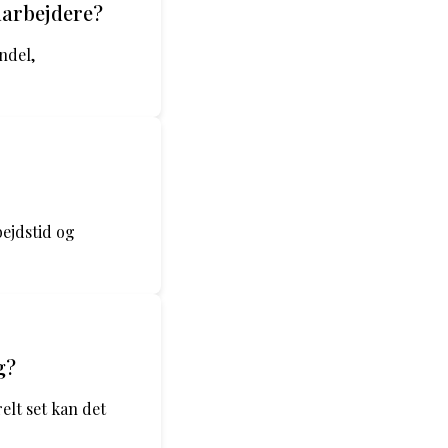
darbejdere?
ndel,
bejdstid og
g?
elt set kan det