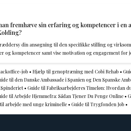
an fremhæve sin erfaring og kompetencer i en
 Kolding?
skræddersy din ansøgning til den specifikke stilling og virks
ger og kompetencer samt vise motivation og engagement for j
backoffice-job
•
Hjælp til genoptræning med Cobi Rehab
•
Gui
uide til den Danske Ambassade i Spanien og Den Spanske Amb
 Spinderiet
•
Guide til Fabriksarbejderes Timeløn: Hvordan du 
ide til Arbejde Hjemmefra: Sådan Tjener Du Penge Online
•
G
til arbejde med unge kriminelle
•
Guide til Trygfonden Job
•