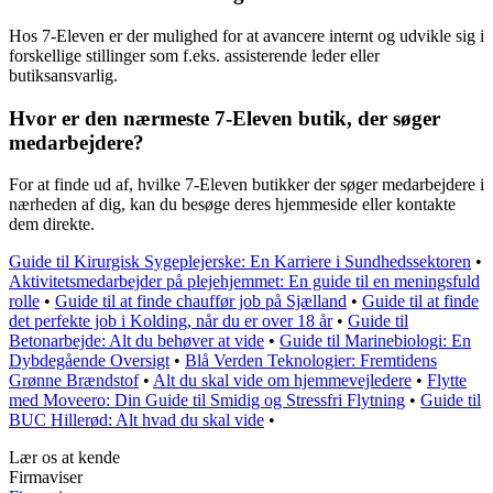
Hos 7-Eleven er der mulighed for at avancere internt og udvikle sig i
forskellige stillinger som f.eks. assisterende leder eller
butiksansvarlig.
Hvor er den nærmeste 7-Eleven butik, der søger
medarbejdere?
For at finde ud af, hvilke 7-Eleven butikker der søger medarbejdere i
nærheden af dig, kan du besøge deres hjemmeside eller kontakte
dem direkte.
Guide til Kirurgisk Sygeplejerske: En Karriere i Sundhedssektoren
•
Aktivitetsmedarbejder på plejehjemmet: En guide til en meningsfuld
rolle
•
Guide til at finde chauffør job på Sjælland
•
Guide til at finde
det perfekte job i Kolding, når du er over 18 år
•
Guide til
Betonarbejde: Alt du behøver at vide
•
Guide til Marinebiologi: En
Dybdegående Oversigt
•
Blå Verden Teknologier: Fremtidens
Grønne Brændstof
•
Alt du skal vide om hjemmevejledere
•
Flytte
med Moveero: Din Guide til Smidig og Stressfri Flytning
•
Guide til
BUC Hillerød: Alt hvad du skal vide
•
Lær os at kende
Firmaviser