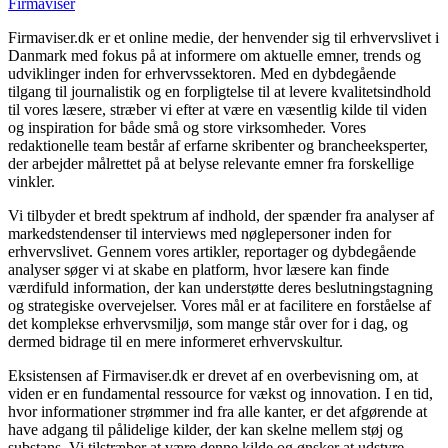
Firmaviser
Firmaviser.dk er et online medie, der henvender sig til erhvervslivet i
Danmark med fokus på at informere om aktuelle emner, trends og
udviklinger inden for erhvervssektoren. Med en dybdegående
tilgang til journalistik og en forpligtelse til at levere kvalitetsindhold
til vores læsere, stræber vi efter at være en væsentlig kilde til viden
og inspiration for både små og store virksomheder. Vores
redaktionelle team består af erfarne skribenter og brancheeksperter,
der arbejder målrettet på at belyse relevante emner fra forskellige
vinkler.
Vi tilbyder et bredt spektrum af indhold, der spænder fra analyser af
markedstendenser til interviews med nøglepersoner inden for
erhvervslivet. Gennem vores artikler, reportager og dybdegående
analyser søger vi at skabe en platform, hvor læsere kan finde
værdifuld information, der kan understøtte deres beslutningstagning
og strategiske overvejelser. Vores mål er at facilitere en forståelse af
det komplekse erhvervsmiljø, som mange står over for i dag, og
dermed bidrage til en mere informeret erhvervskultur.
Eksistensen af Firmaviser.dk er drevet af en overbevisning om, at
viden er en fundamental ressource for vækst og innovation. I en tid,
hvor informationer strømmer ind fra alle kanter, er det afgørende at
have adgang til pålidelige kilder, der kan skelne mellem støj og
substans. Vi tilstræber at være denne kilde og ønsker at udstyre