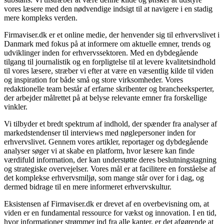
vores læsere med den nødvendige indsigt til at navigere i en stadig
mere kompleks verden.
Firmaviser.dk er et online medie, der henvender sig til erhvervslivet i
Danmark med fokus på at informere om aktuelle emner, trends og
udviklinger inden for erhvervssektoren. Med en dybdegående
tilgang til journalistik og en forpligtelse til at levere kvalitetsindhold
til vores læsere, stræber vi efter at være en væsentlig kilde til viden
og inspiration for både små og store virksomheder. Vores
redaktionelle team består af erfarne skribenter og brancheeksperter,
der arbejder målrettet på at belyse relevante emner fra forskellige
vinkler.
Vi tilbyder et bredt spektrum af indhold, der spænder fra analyser af
markedstendenser til interviews med nøglepersoner inden for
erhvervslivet. Gennem vores artikler, reportager og dybdegående
analyser søger vi at skabe en platform, hvor læsere kan finde
værdifuld information, der kan understøtte deres beslutningstagning
og strategiske overvejelser. Vores mål er at facilitere en forståelse af
det komplekse erhvervsmiljø, som mange står over for i dag, og
dermed bidrage til en mere informeret erhvervskultur.
Eksistensen af Firmaviser.dk er drevet af en overbevisning om, at
viden er en fundamental ressource for vækst og innovation. I en tid,
hvor informationer strømmer ind fra alle kanter, er det afgørende at