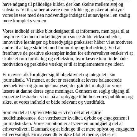
have adgang til pålidelige kilder, der kan skelne mellem støj og
substans. Vi tilstræber at være denne kilde og ønsker at udstyre
vores læsere med den nødvendige indsigt til at navigere i en stadig
mere kompleks verden.
Vores indhold er ikke blot designet til at informere, men også til at
inspirere. Gennem fortællinger om succesfulde virksomheder,
innovative løsninger og bæredygtige praksisser håber vi at motivere
andre til at tage skridtet mod forandring og forbedring. Ved at
fremhæve de positive eksempler inden for erhvervslivet ønsker vi at
skabe et rum for dialog og refleksion, hvor læsere kan finde både
motivation og praktiske værktøjer til at implementere nye ideer.
Firmaviser.dk forpligter sig til objektivitet og integritet i sin
journalistik. Vi mener, at det er essentielt at levere balancerede
perspektiver og grundige analyser, der gør det muligt for vores
læsere at danne deres egne meninger. Gennem en saglig tilgang til
emnerne bestræber vi os på at opbygge tillid hos vores publikum og
sikre, at vores indhold er både relevant og værdifuldt.
Som en del af Optivo Media er vi en del af et større
mediehuskosmos, der værdsætter kvalitet, dybde og engagement i
journalistikken. Vores ambition er at være en uundgåelig del af
erhvervslivet i Danmark og at bidrage til et mere oplyst og engageret
erhvervsmiljø. Firmaviser.dk er ikke blot et medie; det er et