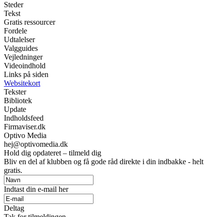
Steder
Tekst
Gratis ressourcer
Fordele
Udtalelser
Valgguides
Vejledninger
Videoindhold
Links på siden
Websitekort
Tekster
Bibliotek
Update
Indholdsfeed
Firmaviser.dk
Optivo Media
hej@optivomedia.dk
Hold dig opdateret – tilmeld dig
Bliv en del af klubben og få gode råd direkte i din indbakke - helt
gratis.
Indtast din e-mail her
Deltag
Tak for tilmeldingen