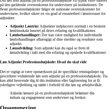
Din løn som adjunkt på en professionshøjskole vil typisk være baseret
på den gældende overenskomst for undervisere på institutionen. De
fleste professionshøjskoler følger de nationale overenskomster for
undervisere, hvilket sikrer en vis grad af ensartethed i lønniveauet for
adjunkter.
Adjunkt Løntrin:
Adjunkter indplaceres normalt i en bestemt
løntrinsskala baseret på deres erfaring og kvalifikationer.
Lønforhandlinger:
Der kan være mulighed for individuelle
lønforhandlinger afhængigt af dine meritter og resultater som
adjunkt.
Lønudvikling:
Som adjunkt kan du også se frem til
lønudvikling i takt med din erfaring og opnåede kvalifikationer.
Løn Adjunkt Professionshøjskole: Hvad du skal vide
Det er vigtigt at være opmærksom på de specifikke retningslinjer og
procedurer vedrørende løn som adjunkt på en professionshøjskole. Du
kan altid henvende dig til din institution eller fagforening for at få
yderligere vejledning og støtte i forhold til din løn og arbejdsvilkår.
Adjunkt lønnen på en professionshøjskole belønner din
indsats og engagement som underviser og forsker.
Opsummering