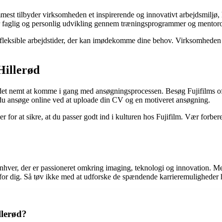
remmest tilbyder virksomheden et inspirerende og innovativt arbejdsmiljø
or faglig og personlig udvikling gennem træningsprogrammer og mentor
 fleksible arbejdstider, der kan imødekomme dine behov. Virksomheden væ
Hillerød
 er det nemt at komme i gang med ansøgningsprocessen. Besøg Fujifilms off
kan du ansøge online ved at uploade din CV og en motiveret ansøgning.
or at sikre, at du passer godt ind i kulturen hos Fujifilm. Vær forber
hver, der er passioneret omkring imaging, teknologi og innovation. Me
 for dig. Så tøv ikke med at udforske de spændende karrieremuligheder h
llerød?