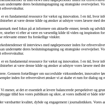
an understøtte deres beslutningstagning og strategiske overvejelser. Vore
t erhvervskultur.
 er en fundamental ressource for vækst og innovation. I en tid, hvor inf
i tilstræber at være denne kilde og ønsker at udstyre vores læsere med d
i Danmark med fokus på at informere om aktuelle emner, trends og udvik
æsere, stræber vi efter at være en væsentlig kilde til viden og inspiration
se relevante emner fra forskellige vinkler.
markedstendenser til interviews med nøglepersoner inden for erhvervsliv
an understøtte deres beslutningstagning og strategiske overvejelser. Vore
t erhvervskultur.
 er en fundamental ressource for vækst og innovation. I en tid, hvor inf
i tilstræber at være denne kilde og ønsker at udstyre vores læsere med d
spirere. Gennem fortællinger om succesfulde virksomheder, innovative løs
empler inden for erhvervslivet ønsker vi at skabe et rum for dialog og 
tik. Vi mener, at det er essentielt at levere balancerede perspektiver og g
bygge tillid hos vores publikum og sikre, at vores indhold er både rele
er værdsætter kvalitet, dybde og engagement i journalistikken. Vores a