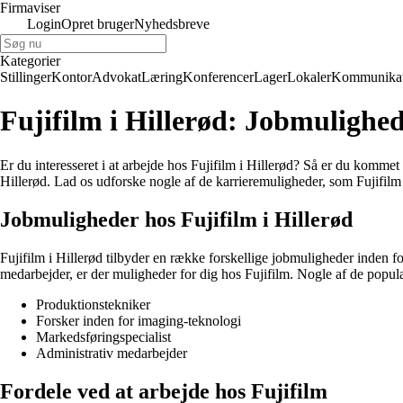
Firmaviser
Login
Opret bruger
Nyhedsbreve
Kategorier
Stillinger
Kontor
Advokat
Læring
Konferencer
Lager
Lokaler
Kommunikat
Fujifilm i Hillerød: Jobmulighe
Er du interesseret i at arbejde hos Fujifilm i Hillerød? Så er du kommet 
Hillerød. Lad os udforske nogle af de karrieremuligheder, som Fujifilm 
Jobmuligheder hos Fujifilm i Hillerød
Fujifilm i Hillerød tilbyder en række forskellige jobmuligheder inden f
medarbejder, er der muligheder for dig hos Fujifilm. Nogle af de populære
Produktionstekniker
Forsker inden for imaging-teknologi
Markedsføringspecialist
Administrativ medarbejder
Fordele ved at arbejde hos Fujifilm