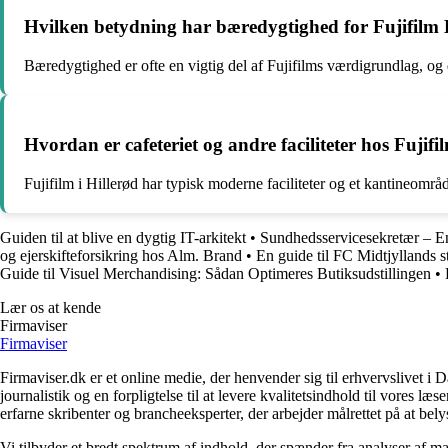
Hvilken betydning har bæredygtighed for Fujifilm 
Bæredygtighed er ofte en vigtig del af Fujifilms værdigrundlag, og d
Hvordan er cafeteriet og andre faciliteter hos Fujifi
Fujifilm i Hillerød har typisk moderne faciliteter og et kantineomr
Guiden til at blive en dygtig IT-arkitekt
•
Sundhedsservicesekretær – En
og ejerskifteforsikring hos Alm. Brand
•
En guide til FC Midtjyllands s
Guide til Visuel Merchandising: Sådan Optimeres Butiksudstillingen
•
Lær os at kende
Firmaviser
Firmaviser
Firmaviser.dk er et online medie, der henvender sig til erhvervslivet 
journalistik og en forpligtelse til at levere kvalitetsindhold til vores l
erfarne skribenter og brancheeksperter, der arbejder målrettet på at bely
Vi tilbyder et bredt spektrum af indhold, der spænder fra analyser af 