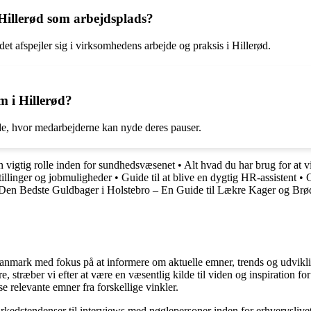
Hillerød som arbejdsplads?
et afspejler sig i virksomhedens arbejde og praksis i Hillerød.
lm i Hillerød?
åde, hvor medarbejderne kan nyde deres pauser.
 vigtig rolle inden for sundhedsvæsenet
•
Alt hvad du har brug for at
tillinger og jobmuligheder
•
Guide til at blive en dygtig HR-assistent
•
G
Den Bedste Guldbager i Holstebro – En Guide til Lækre Kager og Brø
i Danmark med fokus på at informere om aktuelle emner, trends og udvik
æsere, stræber vi efter at være en væsentlig kilde til viden og inspiration
se relevante emner fra forskellige vinkler.
markedstendenser til interviews med nøglepersoner inden for erhvervsliv