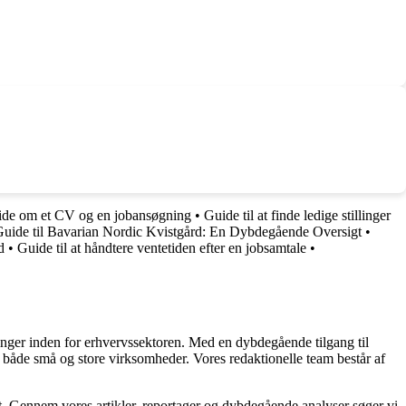
 vide om et CV og en jobansøgning
•
Guide til at finde ledige stillinger
uide til Bavarian Nordic Kvistgård: En Dybdegående Oversigt
•
d
•
Guide til at håndtere ventetiden efter en jobsamtale
•
linger inden for erhvervssektoren. Med en dybdegående tilgang til
 for både små og store virksomheder. Vores redaktionelle team består af
et. Gennem vores artikler, reportager og dybdegående analyser søger vi