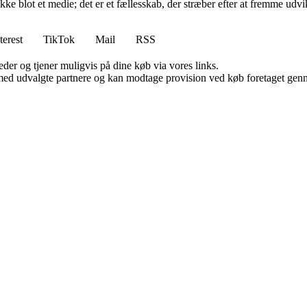
ikke blot et medie; det er et fællesskab, der stræber efter at fremme udv
terest
TikTok
Mail
RSS
er og tjener muligvis på dine køb via vores links.
med udvalgte partnere og kan modtage provision ved køb foretaget gennem