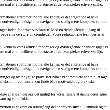
s mål er at facilitere en forståelse af det komplekse erhvervsmiljø,
ormationer strømmer ind fra alle kanter, er det afgørende at have
en nødvendige indsigt til at navigere i en stadig mere kompleks verden.
linger inden for erhvervssektoren. Med en dybdegående tilgang til
 for både små og store virksomheder. Vores redaktionelle team består af
et. Gennem vores artikler, reportager og dybdegående analyser søger vi
s mål er at facilitere en forståelse af det komplekse erhvervsmiljø,
ormationer strømmer ind fra alle kanter, er det afgørende at have
en nødvendige indsigt til at navigere i en stadig mere kompleks verden.
ninger og bæredygtige praksisser håber vi at motivere andre til at tage
refleksion, hvor læsere kan finde både motivation og praktiske
rundige analyser, der gør det muligt for vores læsere at danne deres egne
vant og værdifuldt.
mbition er at være en uundgåelig del af erhvervslivet i Danmark og at