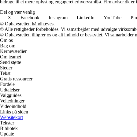
bidrage til et mere oplyst og engageret erhvervsmiljø. Firmaviser.dk er 
Del og vær venlig
X
Facebook
Instagram
LinkedIn
YouTube
Pin
© Ophavsretten håndhæves.
© Alle rettigheder forbeholdes. Vi samarbejder med udvalgte virksomhed
© Ophavsretten tilhører os og alt indhold er beskyttet. Vi samarbejder 
Om os
Bag om
Kerneværdier
Om teamet
Send støtte
Steder
Tekst
Gratis ressourcer
Fordele
Udtalelser
Valgguides
Vejledninger
Videoindhold
Links på siden
Websitekort
Tekster
Bibliotek
Update