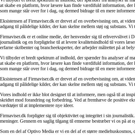
at skabe en platform, hvor læsere kan finde værdifuld information, der k
som mange står over for i dag, og dermed bidrage til en mere informere
Eksistensen af Firmaviser.dk er drevet af en overbevisning om, at viden
adgang til pålidelige kilder, der kan skelne mellem støj og substans. V
Firmaviser.dk er et online medie, der henvender sig til erhvervslivet 
journalistik og en forpligtelse til at levere kvalitetsindhold til vores l
erfarne skribenter og brancheeksperter, der arbejder målrettet på at bely
Vi tilbyder et bredt spektrum af indhold, der spænder fra analyser af 
at skabe en platform, hvor læsere kan finde værdifuld information, der k
som mange står over for i dag, og dermed bidrage til en mere informere
Eksistensen af Firmaviser.dk er drevet af en overbevisning om, at viden
adgang til pålidelige kilder, der kan skelne mellem støj og substans. V
Vores indhold er ikke blot designet til at informere, men også til at in
skridtet mod forandring og forbedring. Ved at fremhæve de positive eks
værktøjer til at implementere nye ideer.
Firmaviser.dk forpligter sig til objektivitet og integritet i sin journalis
meninger. Gennem en saglig tilgang til emnerne bestræber vi os på at op
Som en del af Optivo Media er vi en del af et større mediehuskosmos, d