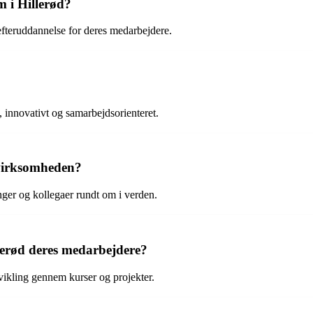
m i Hillerød?
 efteruddannelse for deres medarbejdere.
 innovativt og samarbejdsorienteret.
 virksomheden?
nger og kollegaer rundt om i verden.
llerød deres medarbejdere?
dvikling gennem kurser og projekter.