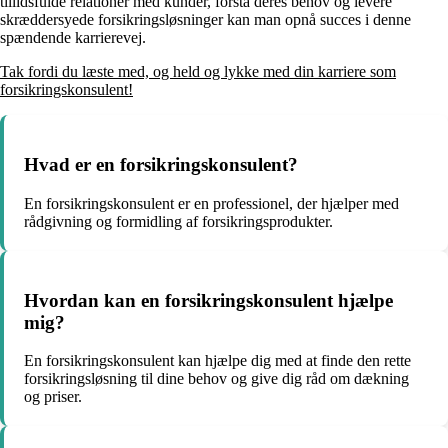
tillidsfulde relationer med kunder, forstå deres behov og levere
skræddersyede forsikringsløsninger kan man opnå succes i denne
spændende karrierevej.
Tak fordi du læste med, og held og lykke med din karriere som
forsikringskonsulent!
Hvad er en forsikringskonsulent?
En forsikringskonsulent er en professionel, der hjælper med
rådgivning og formidling af forsikringsprodukter.
Hvordan kan en forsikringskonsulent hjælpe
mig?
En forsikringskonsulent kan hjælpe dig med at finde den rette
forsikringsløsning til dine behov og give dig råd om dækning
og priser.