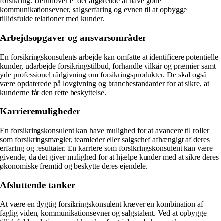
forsikring. Derudover er det afgørende at have gode
kommunikationsevner, salgserfaring og evnen til at opbygge
tillidsfulde relationer med kunder.
Arbejdsopgaver og ansvarsområder
En forsikringskonsulents arbejde kan omfatte at identificere potentielle
kunder, udarbejde forsikringstilbud, forhandle vilkår og præmier samt
yde professionel rådgivning om forsikringsprodukter. De skal også
være opdaterede på lovgivning og branchestandarder for at sikre, at
kunderne får den rette beskyttelse.
Karrieremuligheder
En forsikringskonsulent kan have mulighed for at avancere til roller
som forsikringsmægler, teamleder eller salgschef afhængigt af deres
erfaring og resultater. En karriere som forsikringskonsulent kan være
givende, da det giver mulighed for at hjælpe kunder med at sikre deres
økonomiske fremtid og beskytte deres ejendele.
Afsluttende tanker
At være en dygtig forsikringskonsulent kræver en kombination af
faglig viden, kommunikationsevner og salgstalent. Ved at opbygge