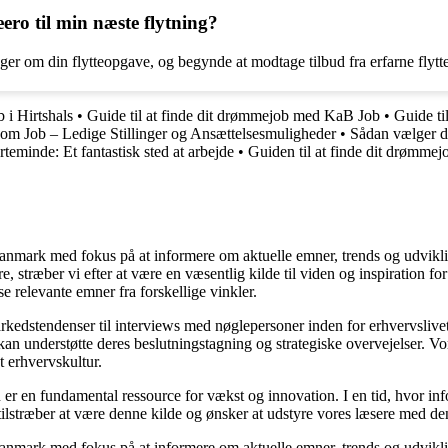
o til min næste flytning?
nger om din flytteopgave, og begynde at modtage tilbud fra erfarne flyt
b i Hirtshals
•
Guide til at finde dit drømmejob med KaB Job
•
Guide ti
m Job – Ledige Stillinger og Ansættelsesmuligheder
•
Sådan vælger d
teminde: Et fantastisk sted at arbejde
•
Guiden til at finde dit drømme
i Danmark med fokus på at informere om aktuelle emner, trends og udvik
æsere, stræber vi efter at være en væsentlig kilde til viden og inspiration
se relevante emner fra forskellige vinkler.
markedstendenser til interviews med nøglepersoner inden for erhvervsliv
an understøtte deres beslutningstagning og strategiske overvejelser. Vore
t erhvervskultur.
 er en fundamental ressource for vækst og innovation. I en tid, hvor inf
i tilstræber at være denne kilde og ønsker at udstyre vores læsere med d
i Danmark med fokus på at informere om aktuelle emner, trends og udvik