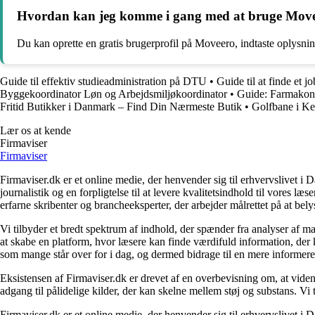
Hvordan kan jeg komme i gang med at bruge Moveer
Du kan oprette en gratis brugerprofil på Moveero, indtaste oplysni
Guide til effektiv studieadministration på DTU
•
Guide til at finde et jo
Byggekoordinator Løn og Arbejdsmiljøkoordinator
•
Guide: Farmakono
Fritid Butikker i Danmark – Find Din Nærmeste Butik
•
Golfbane i Ker
Lær os at kende
Firmaviser
Firmaviser
Firmaviser.dk er et online medie, der henvender sig til erhvervslivet 
journalistik og en forpligtelse til at levere kvalitetsindhold til vores l
erfarne skribenter og brancheeksperter, der arbejder målrettet på at bely
Vi tilbyder et bredt spektrum af indhold, der spænder fra analyser af 
at skabe en platform, hvor læsere kan finde værdifuld information, der k
som mange står over for i dag, og dermed bidrage til en mere informere
Eksistensen af Firmaviser.dk er drevet af en overbevisning om, at viden
adgang til pålidelige kilder, der kan skelne mellem støj og substans. V
Firmaviser.dk er et online medie, der henvender sig til erhvervslivet 