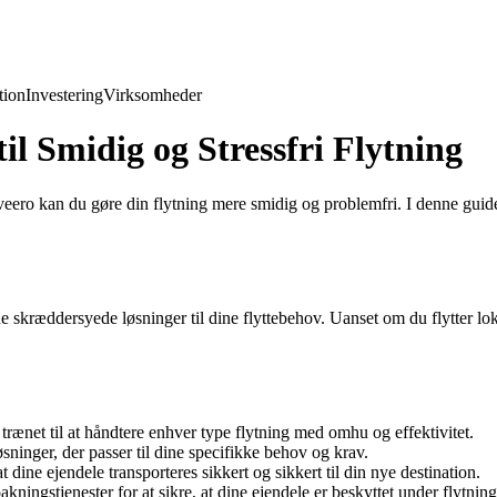
ion
Investering
Virksomheder
l Smidig og Stressfri Flytning
ro kan du gøre din flytning mere smidig og problemfri. I denne guide 
byde skræddersyede løsninger til dine flyttebehov. Uanset om du flytter l
trænet til at håndtere enhver type flytning med omhu og effektivitet.
inger, der passer til dine specifikke behov og krav.
ine ejendele transporteres sikkert og sikkert til din nye destination.
ingstjenester for at sikre, at dine ejendele er beskyttet under flytnin