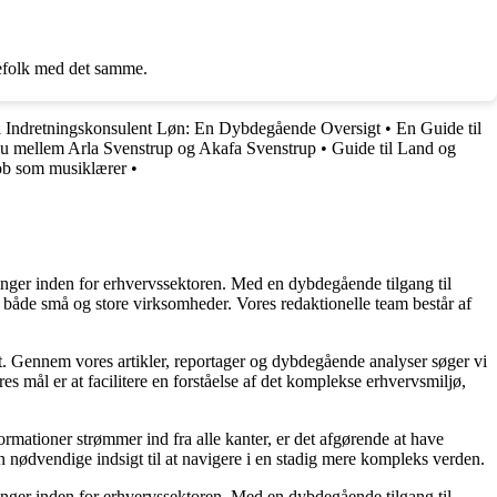
tefolk med det samme.
l Indretningskonsulent Løn: En Dybdegående Oversigt
•
En Guide til
u mellem Arla Svenstrup og Akafa Svenstrup
•
Guide til Land og
job som musiklærer
•
linger inden for erhvervssektoren. Med en dybdegående tilgang til
 for både små og store virksomheder. Vores redaktionelle team består af
et. Gennem vores artikler, reportager og dybdegående analyser søger vi
s mål er at facilitere en forståelse af det komplekse erhvervsmiljø,
ormationer strømmer ind fra alle kanter, er det afgørende at have
en nødvendige indsigt til at navigere i en stadig mere kompleks verden.
linger inden for erhvervssektoren. Med en dybdegående tilgang til