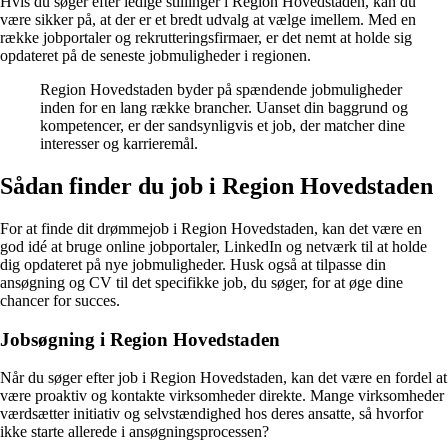
Hvis du søger efter ledige stillinger i Region Hovedstaden, kan du
være sikker på, at der er et bredt udvalg at vælge imellem. Med en
række jobportaler og rekrutteringsfirmaer, er det nemt at holde sig
opdateret på de seneste jobmuligheder i regionen.
Region Hovedstaden byder på spændende jobmuligheder
inden for en lang række brancher. Uanset din baggrund og
kompetencer, er der sandsynligvis et job, der matcher dine
interesser og karrieremål.
Sådan finder du job i Region Hovedstaden
For at finde dit drømmejob i Region Hovedstaden, kan det være en
god idé at bruge online jobportaler, LinkedIn og netværk til at holde
dig opdateret på nye jobmuligheder. Husk også at tilpasse din
ansøgning og CV til det specifikke job, du søger, for at øge dine
chancer for succes.
Jobsøgning i Region Hovedstaden
Når du søger efter job i Region Hovedstaden, kan det være en fordel at
være proaktiv og kontakte virksomheder direkte. Mange virksomheder
værdsætter initiativ og selvstændighed hos deres ansatte, så hvorfor
ikke starte allerede i ansøgningsprocessen?