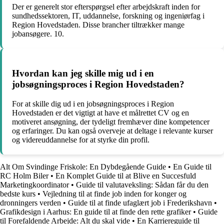
Der er generelt stor efterspørgsel efter arbejdskraft inden for
sundhedssektoren, IT, uddannelse, forskning og ingeniørfag i
Region Hovedstaden. Disse brancher tiltrækker mange
jobansøgere. 10.
Hvordan kan jeg skille mig ud i en
jobsøgningsproces i Region Hovedstaden?
For at skille dig ud i en jobsøgningsproces i Region
Hovedstaden er det vigtigt at have et målrettet CV og en
motiveret ansøgning, der tydeligt fremhæver dine kompetencer
og erfaringer. Du kan også overveje at deltage i relevante kurser
og videreuddannelse for at styrke din profil.
Alt Om Svindinge Friskole: En Dybdegående Guide
•
En Guide til
RC Holm Biler
•
En Komplet Guide til at Blive en Succesfuld
Marketingkoordinator
•
Guide til valutaveksling: Sådan får du den
bedste kurs
•
Vejledning til at finde job inden for konger og
dronningers verden
•
Guide til at finde ufaglært job i Frederikshavn
•
Grafikdesign i Aarhus: En guide til at finde den rette grafiker
•
Guide
til Forefaldende Arbejde: Alt du skal vide
•
En Karriereguide til