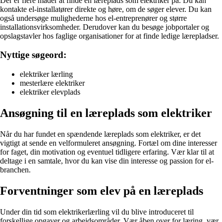
Der er flere måder at finde en læreplads som elektriker på. Du kan
kontakte el-installatører direkte og høre, om de søger elever. Du kan
også undersøge mulighederne hos el-entreprenører og større
installationsvirksomheder. Derudover kan du besøge jobportaler og
opslagstavler hos faglige organisationer for at finde ledige lærepladser.
Nyttige søgeord:
elektriker lærling
mesterlære elektriker
elektriker elevplads
Ansøgning til en læreplads som elektriker
Når du har fundet en spændende læreplads som elektriker, er det
vigtigt at sende en velformuleret ansøgning. Fortæl om dine interesser
for faget, din motivation og eventuel tidligere erfaring. Vær klar til at
deltage i en samtale, hvor du kan vise din interesse og passion for el-
branchen.
Forventninger som elev på en læreplads
Under din tid som elektrikerlærling vil du blive introduceret til
forskellige opgaver og arbejdsområder. Vær åben over for læring, vær