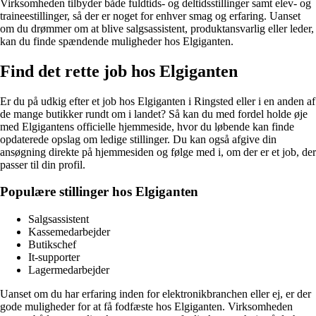
Virksomheden tilbyder både fuldtids- og deltidsstillinger samt elev- og
traineestillinger, så der er noget for enhver smag og erfaring. Uanset
om du drømmer om at blive salgsassistent, produktansvarlig eller leder,
kan du finde spændende muligheder hos Elgiganten.
Find det rette job hos Elgiganten
Er du på udkig efter et job hos Elgiganten i Ringsted eller i en anden af
de mange butikker rundt om i landet? Så kan du med fordel holde øje
med Elgigantens officielle hjemmeside, hvor du løbende kan finde
opdaterede opslag om ledige stillinger. Du kan også afgive din
ansøgning direkte på hjemmesiden og følge med i, om der er et job, der
passer til din profil.
Populære stillinger hos Elgiganten
Salgsassistent
Kassemedarbejder
Butikschef
It-supporter
Lagermedarbejder
Uanset om du har erfaring inden for elektronikbranchen eller ej, er der
gode muligheder for at få fodfæste hos Elgiganten. Virksomheden