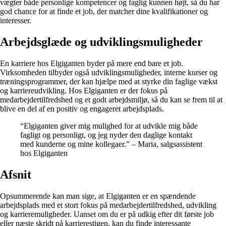
vægter både personlige kompetencer og faglig kunnen højt, så du har
god chance for at finde et job, der matcher dine kvalifikationer og
interesser.
Arbejdsglæde og udviklingsmuligheder
En karriere hos Elgiganten byder på mere end bare et job.
Virksomheden tilbyder også udviklingsmuligheder, interne kurser og
træningsprogrammer, der kan hjælpe med at styrke din faglige vækst
og karriereudvikling. Hos Elgiganten er der fokus på
medarbejdertilfredshed og et godt arbejdsmiljø, så du kan se frem til at
blive en del af en positiv og engageret arbejdsplads.
“Elgiganten giver mig mulighed for at udvikle mig både
fagligt og personligt, og jeg nyder den daglige kontakt
med kunderne og mine kollegaer.” – Maria, salgsassistent
hos Elgiganten
Afsnit
Opsummerende kan man sige, at Elgiganten er en spændende
arbejdsplads med et stort fokus på medarbejdertilfredshed, udvikling
og karrieremuligheder. Uanset om du er på udkig efter dit første job
eller næste skridt på karrierestigen, kan du finde interessante