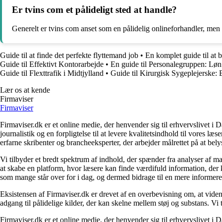
Er tvins com et pålideligt sted at handle?
Generelt er tvins com anset som en pålidelig onlineforhandler, men 
Guide til at finde det perfekte flyttemand job
•
En komplet guide til at 
Guide til Effektivt Kontorarbejde
•
En guide til Personalegruppen: Løn
Guide til Flexttrafik i Midtjylland
•
Guide til Kirurgisk Sygeplejerske:
Lær os at kende
Firmaviser
Firmaviser
Firmaviser.dk er et online medie, der henvender sig til erhvervslivet 
journalistik og en forpligtelse til at levere kvalitetsindhold til vores l
erfarne skribenter og brancheeksperter, der arbejder målrettet på at bely
Vi tilbyder et bredt spektrum af indhold, der spænder fra analyser af 
at skabe en platform, hvor læsere kan finde værdifuld information, der k
som mange står over for i dag, og dermed bidrage til en mere informere
Eksistensen af Firmaviser.dk er drevet af en overbevisning om, at viden
adgang til pålidelige kilder, der kan skelne mellem støj og substans. V
Firmaviser.dk er et online medie, der henvender sig til erhvervslivet 