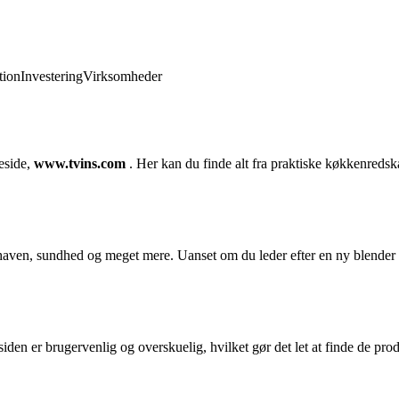
ion
Investering
Virksomheder
eside,
www.tvins.com
. Her kan du finde alt fra praktiske køkkenredska
 haven, sundhed og meget mere. Uanset om du leder efter en ny blender t
n er brugervenlig og overskuelig, hvilket gør det let at finde de produ