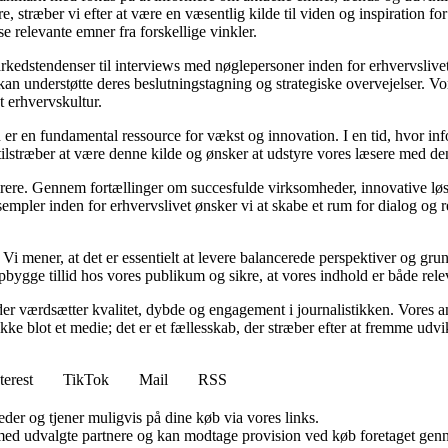
æsere, stræber vi efter at være en væsentlig kilde til viden og inspiration
se relevante emner fra forskellige vinkler.
markedstendenser til interviews med nøglepersoner inden for erhvervsliv
an understøtte deres beslutningstagning og strategiske overvejelser. Vore
t erhvervskultur.
 er en fundamental ressource for vækst og innovation. I en tid, hvor inf
i tilstræber at være denne kilde og ønsker at udstyre vores læsere med d
spirere. Gennem fortællinger om succesfulde virksomheder, innovative løs
empler inden for erhvervslivet ønsker vi at skabe et rum for dialog og 
tik. Vi mener, at det er essentielt at levere balancerede perspektiver og g
bygge tillid hos vores publikum og sikre, at vores indhold er både rele
er værdsætter kvalitet, dybde og engagement i journalistikken. Vores a
ikke blot et medie; det er et fællesskab, der stræber efter at fremme udv
terest
TikTok
Mail
RSS
er og tjener muligvis på dine køb via vores links.
med udvalgte partnere og kan modtage provision ved køb foretaget gennem