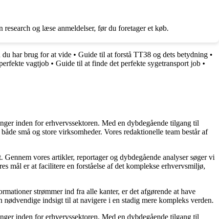
 research og læse anmeldelser, før du foretager et køb.
 du har brug for at vide
•
Guide til at forstå TT38 og dets betydning
•
perfekte vagtjob
•
Guide til at finde det perfekte sygetransport job
•
linger inden for erhvervssektoren. Med en dybdegående tilgang til
 for både små og store virksomheder. Vores redaktionelle team består af
et. Gennem vores artikler, reportager og dybdegående analyser søger vi
s mål er at facilitere en forståelse af det komplekse erhvervsmiljø,
ormationer strømmer ind fra alle kanter, er det afgørende at have
en nødvendige indsigt til at navigere i en stadig mere kompleks verden.
linger inden for erhvervssektoren. Med en dybdegående tilgang til