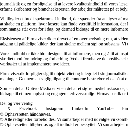
journalistik og en forpligtelse til at levere kvalitetsindhold til vores l
erfarne skribenter og brancheeksperter, der arbejder målrettet på at bely
Vi tilbyder et bredt spektrum af indhold, der spænder fra analyser af 
at skabe en platform, hvor læsere kan finde værdifuld information, der k
som mange står over for i dag, og dermed bidrage til en mere informere
Eksistensen af Firmaviser.dk er drevet af en overbevisning om, at viden
adgang til pålidelige kilder, der kan skelne mellem støj og substans. V
Vores indhold er ikke blot designet til at informere, men også til at in
skridtet mod forandring og forbedring. Ved at fremhæve de positive eks
værktøjer til at implementere nye ideer.
Firmaviser.dk forpligter sig til objektivitet og integritet i sin journalis
meninger. Gennem en saglig tilgang til emnerne bestræber vi os på at op
Som en del af Optivo Media er vi en del af et større mediehuskosmos, d
bidrage til et mere oplyst og engageret erhvervsmiljø. Firmaviser.dk er 
Del og vær venlig
X
Facebook
Instagram
LinkedIn
YouTube
Pin
© Ophavsretten håndhæves.
© Alle rettigheder forbeholdes. Vi samarbejder med udvalgte virksomhed
© Ophavsretten tilhører os og alt indhold er beskyttet. Vi samarbejder 