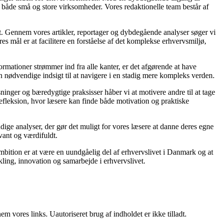
 for både små og store virksomheder. Vores redaktionelle team består af
et. Gennem vores artikler, reportager og dybdegående analyser søger vi
s mål er at facilitere en forståelse af det komplekse erhvervsmiljø,
ormationer strømmer ind fra alle kanter, er det afgørende at have
en nødvendige indsigt til at navigere i en stadig mere kompleks verden.
ninger og bæredygtige praksisser håber vi at motivere andre til at tage
refleksion, hvor læsere kan finde både motivation og praktiske
rundige analyser, der gør det muligt for vores læsere at danne deres egne
vant og værdifuldt.
mbition er at være en uundgåelig del af erhvervslivet i Danmark og at
ikling, innovation og samarbejde i erhvervslivet.
 vores links. Uautoriseret brug af indholdet er ikke tilladt.