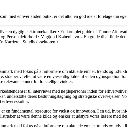
som med enhver anden butik, er det altid en god ide at foretage din egen
blive en dygtig elektromekaniker
•
En komplet guide til Tibnor: Alt hvad
 og Personaleforhold
•
Vagtjob i København – En guide til at finde det 
 En Karriere i Sundhedssektoren
•
i Danmark med fokus på at informere om aktuelle emner, trends og udvik
æsere, stræber vi efter at være en væsentlig kilde til viden og inspiration
se relevante emner fra forskellige vinkler.
markedstendenser til interviews med nøglepersoner inden for erhvervsliv
an understøtte deres beslutningstagning og strategiske overvejelser. Vore
t erhvervskultur.
 er en fundamental ressource for vækst og innovation. I en tid, hvor inf
i tilstræber at være denne kilde og ønsker at udstyre vores læsere med d
i Danmark med fokus på at informere om aktuelle emner, trends og udvik