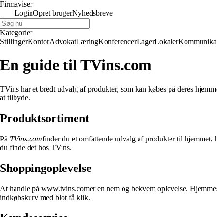
Firmaviser
Login
Opret bruger
Nyhedsbreve
Kategorier
Stillinger
Kontor
Advokat
Læring
Konferencer
Lager
Lokaler
Kommunikat
En guide til TVins.com
TVins har et bredt udvalg af produkter, som kan købes på deres hjemm
at tilbyde.
Produktsortiment
På
TVins.com
finder du et omfattende udvalg af produkter til hjemmet,
du finde det hos TVins.
Shoppingoplevelse
At handle på
www.tvins.com
er en nem og bekvem oplevelse. Hjemmeside
indkøbskurv med blot få klik.