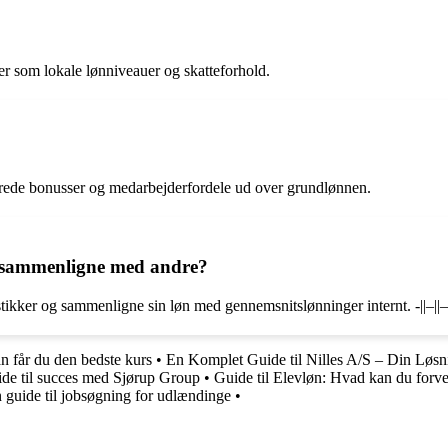
rer som lokale lønniveauer og skatteforhold.
rede bonusser og medarbejderfordele ud over grundlønnen.
g sammenligne med andre?
ikker og sammenligne sin løn med gennemsnitslønninger internt. -||–||–||
an får du den bedste kurs
•
En Komplet Guide til Nilles A/S – Din Løsn
de til succes med Sjørup Group
•
Guide til Elevløn: Hvad kan du forv
guide til jobsøgning for udlændinge
•