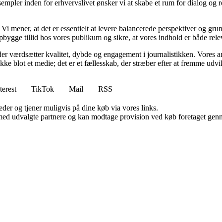
empler inden for erhvervslivet ønsker vi at skabe et rum for dialog og 
tik. Vi mener, at det er essentielt at levere balancerede perspektiver og g
bygge tillid hos vores publikum og sikre, at vores indhold er både rele
er værdsætter kvalitet, dybde og engagement i journalistikken. Vores a
ikke blot et medie; det er et fællesskab, der stræber efter at fremme udv
terest
TikTok
Mail
RSS
er og tjener muligvis på dine køb via vores links.
med udvalgte partnere og kan modtage provision ved køb foretaget gennem