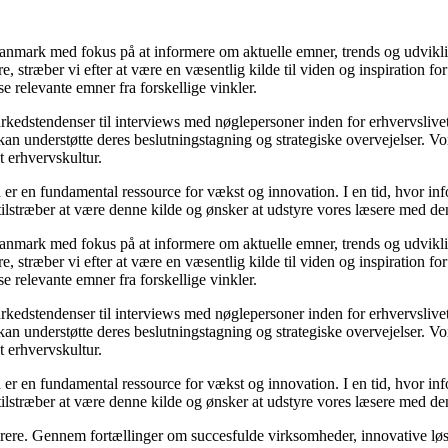
i Danmark med fokus på at informere om aktuelle emner, trends og udvik
æsere, stræber vi efter at være en væsentlig kilde til viden og inspiration
se relevante emner fra forskellige vinkler.
markedstendenser til interviews med nøglepersoner inden for erhvervsliv
an understøtte deres beslutningstagning og strategiske overvejelser. Vore
t erhvervskultur.
 er en fundamental ressource for vækst og innovation. I en tid, hvor inf
i tilstræber at være denne kilde og ønsker at udstyre vores læsere med d
i Danmark med fokus på at informere om aktuelle emner, trends og udvik
æsere, stræber vi efter at være en væsentlig kilde til viden og inspiration
se relevante emner fra forskellige vinkler.
markedstendenser til interviews med nøglepersoner inden for erhvervsliv
an understøtte deres beslutningstagning og strategiske overvejelser. Vore
t erhvervskultur.
 er en fundamental ressource for vækst og innovation. I en tid, hvor inf
i tilstræber at være denne kilde og ønsker at udstyre vores læsere med d
spirere. Gennem fortællinger om succesfulde virksomheder, innovative løs