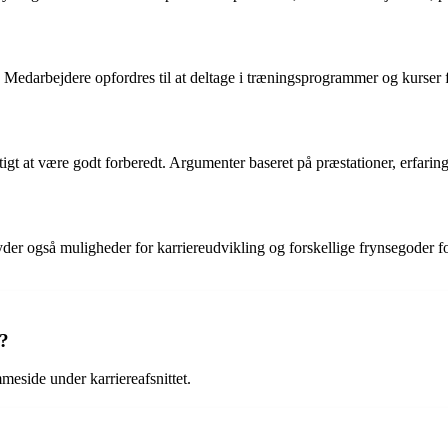
Medarbejdere opfordres til at deltage i træningsprogrammer og kurser f
igt at være godt forberedt. Argumenter baseret på præstationer, erfari
 også muligheder for karriereudvikling og forskellige frynsegoder for
?
eside under karriereafsnittet.