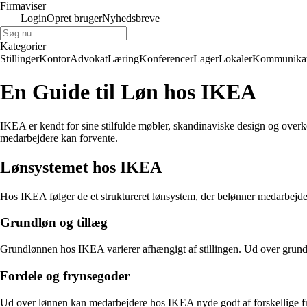
Firmaviser
Login
Opret bruger
Nyhedsbreve
Kategorier
Stillinger
Kontor
Advokat
Læring
Konferencer
Lager
Lokaler
Kommunikat
En Guide til Løn hos IKEA
IKEA er kendt for sine stilfulde møbler, skandinaviske design og ov
medarbejdere kan forvente.
Lønsystemet hos IKEA
Hos IKEA følger de et struktureret lønsystem, der belønner medarbejdere
Grundløn og tillæg
Grundlønnen hos IKEA varierer afhængigt af stillingen. Ud over grundløn
Fordele og frynsegoder
Ud over lønnen kan medarbejdere hos IKEA nyde godt af forskellige fr