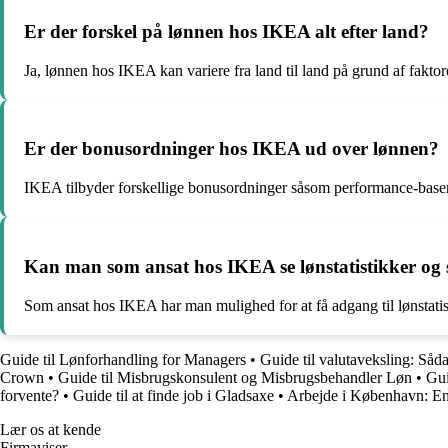
Er der forskel på lønnen hos IKEA alt efter land?
Ja, lønnen hos IKEA kan variere fra land til land på grund af fakto
Er der bonusordninger hos IKEA ud over lønnen?
IKEA tilbyder forskellige bonusordninger såsom performance-base
Kan man som ansat hos IKEA se lønstatistikker o
Som ansat hos IKEA har man mulighed for at få adgang til lønstatist
Guide til Lønforhandling for Managers
•
Guide til valutaveksling: Såd
Crown
•
Guide til Misbrugskonsulent og Misbrugsbehandler Løn
•
Gui
forvente?
•
Guide til at finde job i Gladsaxe
•
Arbejde i København: En 
Lær os at kende
Firmaviser