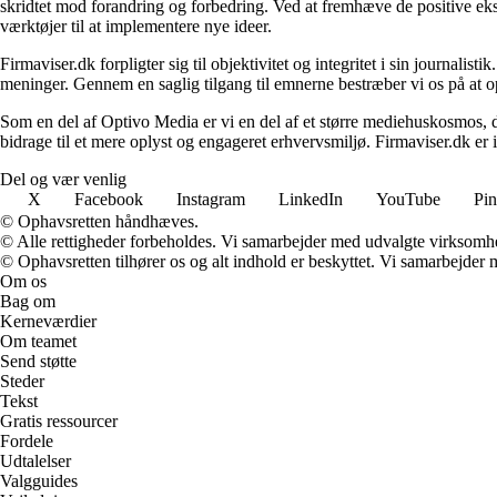
skridtet mod forandring og forbedring. Ved at fremhæve de positive eks
værktøjer til at implementere nye ideer.
Firmaviser.dk forpligter sig til objektivitet og integritet i sin journalis
meninger. Gennem en saglig tilgang til emnerne bestræber vi os på at op
Som en del af Optivo Media er vi en del af et større mediehuskosmos, d
bidrage til et mere oplyst og engageret erhvervsmiljø. Firmaviser.dk er 
Del og vær venlig
X
Facebook
Instagram
LinkedIn
YouTube
Pin
© Ophavsretten håndhæves.
© Alle rettigheder forbeholdes. Vi samarbejder med udvalgte virksomhed
© Ophavsretten tilhører os og alt indhold er beskyttet. Vi samarbejder 
Om os
Bag om
Kerneværdier
Om teamet
Send støtte
Steder
Tekst
Gratis ressourcer
Fordele
Udtalelser
Valgguides