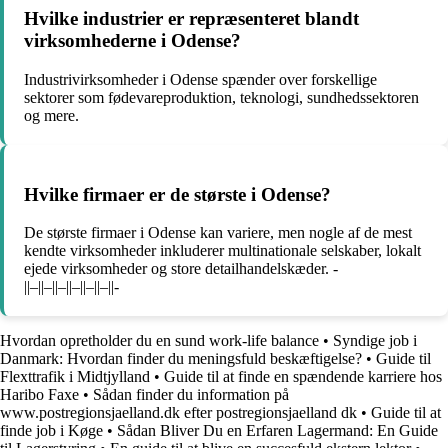
Hvilke industrier er repræsenteret blandt
virksomhederne i Odense?
Industrivirksomheder i Odense spænder over forskellige
sektorer som fødevareproduktion, teknologi, sundhedssektoren
og mere.
Hvilke firmaer er de største i Odense?
De største firmaer i Odense kan variere, men nogle af de mest
kendte virksomheder inkluderer multinationale selskaber, lokalt
ejede virksomheder og store detailhandelskæder. -
||–||–||–||–||–||–||-
Hvordan opretholder du en sund work-life balance
•
Syndige job i
Danmark: Hvordan finder du meningsfuld beskæftigelse?
•
Guide til
Flexttrafik i Midtjylland
•
Guide til at finde en spændende karriere hos
Haribo Faxe
•
Sådan finder du information på
www.postregionsjaelland.dk efter postregionsjaelland dk
•
Guide til at
finde job i Køge
•
Sådan Bliver Du en Erfaren Lagermand: En Guide