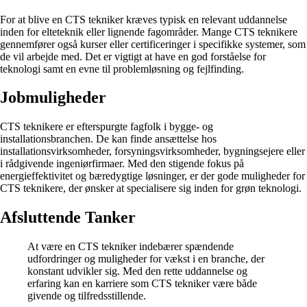
For at blive en CTS tekniker kræves typisk en relevant uddannelse
inden for elteteknik eller lignende fagområder. Mange CTS teknikere
gennemfører også kurser eller certificeringer i specifikke systemer, som
de vil arbejde med. Det er vigtigt at have en god forståelse for
teknologi samt en evne til problemløsning og fejlfinding.
Jobmuligheder
CTS teknikere er efterspurgte fagfolk i bygge- og
installationsbranchen. De kan finde ansættelse hos
installationsvirksomheder, forsyningsvirksomheder, bygningsejere eller
i rådgivende ingeniørfirmaer. Med den stigende fokus på
energieffektivitet og bæredygtige løsninger, er der gode muligheder for
CTS teknikere, der ønsker at specialisere sig inden for grøn teknologi.
Afsluttende Tanker
At være en CTS tekniker indebærer spændende
udfordringer og muligheder for vækst i en branche, der
konstant udvikler sig. Med den rette uddannelse og
erfaring kan en karriere som CTS tekniker være både
givende og tilfredsstillende.