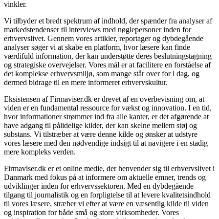
vinkler.
Vi tilbyder et bredt spektrum af indhold, der spænder fra analyser af
markedstendenser til interviews med nøglepersoner inden for
erhvervslivet. Gennem vores artikler, reportager og dybdegående
analyser søger vi at skabe en platform, hvor læsere kan finde
værdifuld information, der kan understøtte deres beslutningstagning
og strategiske overvejelser. Vores mål er at facilitere en forståelse af
det komplekse erhvervsmiljø, som mange står over for i dag, og
dermed bidrage til en mere informeret erhvervskultur.
Eksistensen af Firmaviser.dk er drevet af en overbevisning om, at
viden er en fundamental ressource for vækst og innovation. I en tid,
hvor informationer strømmer ind fra alle kanter, er det afgørende at
have adgang til pålidelige kilder, der kan skelne mellem støj og
substans. Vi tilstræber at være denne kilde og ønsker at udstyre
vores læsere med den nødvendige indsigt til at navigere i en stadig
mere kompleks verden.
Firmaviser.dk er et online medie, der henvender sig til erhvervslivet i
Danmark med fokus på at informere om aktuelle emner, trends og
udviklinger inden for erhvervssektoren. Med en dybdegående
tilgang til journalistik og en forpligtelse til at levere kvalitetsindhold
til vores læsere, stræber vi efter at være en væsentlig kilde til viden
og inspiration for både små og store virksomheder. Vores