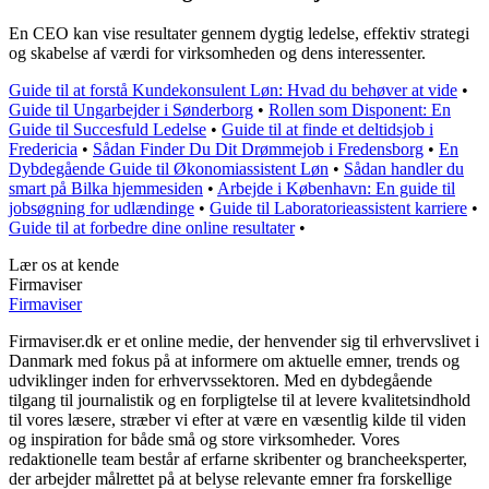
En CEO kan vise resultater gennem dygtig ledelse, effektiv strategi
og skabelse af værdi for virksomheden og dens interessenter.
Guide til at forstå Kundekonsulent Løn: Hvad du behøver at vide
•
Guide til Ungarbejder i Sønderborg
•
Rollen som Disponent: En
Guide til Succesfuld Ledelse
•
Guide til at finde et deltidsjob i
Fredericia
•
Sådan Finder Du Dit Drømmejob i Fredensborg
•
En
Dybdegående Guide til Økonomiassistent Løn
•
Sådan handler du
smart på Bilka hjemmesiden
•
Arbejde i København: En guide til
jobsøgning for udlændinge
•
Guide til Laboratorieassistent karriere
•
Guide til at forbedre dine online resultater
•
Lær os at kende
Firmaviser
Firmaviser
Firmaviser.dk er et online medie, der henvender sig til erhvervslivet i
Danmark med fokus på at informere om aktuelle emner, trends og
udviklinger inden for erhvervssektoren. Med en dybdegående
tilgang til journalistik og en forpligtelse til at levere kvalitetsindhold
til vores læsere, stræber vi efter at være en væsentlig kilde til viden
og inspiration for både små og store virksomheder. Vores
redaktionelle team består af erfarne skribenter og brancheeksperter,
der arbejder målrettet på at belyse relevante emner fra forskellige