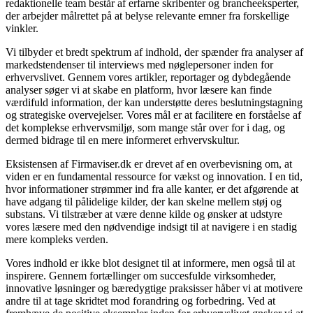
redaktionelle team består af erfarne skribenter og brancheeksperter,
der arbejder målrettet på at belyse relevante emner fra forskellige
vinkler.
Vi tilbyder et bredt spektrum af indhold, der spænder fra analyser af
markedstendenser til interviews med nøglepersoner inden for
erhvervslivet. Gennem vores artikler, reportager og dybdegående
analyser søger vi at skabe en platform, hvor læsere kan finde
værdifuld information, der kan understøtte deres beslutningstagning
og strategiske overvejelser. Vores mål er at facilitere en forståelse af
det komplekse erhvervsmiljø, som mange står over for i dag, og
dermed bidrage til en mere informeret erhvervskultur.
Eksistensen af Firmaviser.dk er drevet af en overbevisning om, at
viden er en fundamental ressource for vækst og innovation. I en tid,
hvor informationer strømmer ind fra alle kanter, er det afgørende at
have adgang til pålidelige kilder, der kan skelne mellem støj og
substans. Vi tilstræber at være denne kilde og ønsker at udstyre
vores læsere med den nødvendige indsigt til at navigere i en stadig
mere kompleks verden.
Vores indhold er ikke blot designet til at informere, men også til at
inspirere. Gennem fortællinger om succesfulde virksomheder,
innovative løsninger og bæredygtige praksisser håber vi at motivere
andre til at tage skridtet mod forandring og forbedring. Ved at