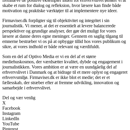
fremhæve de positive eksempler inden for erhvervslivet ønsker vi at
skabe et rum for dialog og refleksion, hvor læsere kan finde både
motivation og praktiske værktøjer til at implementere nye ideer.
Firmaviser.dk forpligter sig til objektivitet og integritet i sin
journalistik. Vi mener, at det er essentielt at levere balancerede
perspektiver og grundige analyser, der gør det muligt for vores
læsere at danne deres egne meninger. Gennem en saglig tilgang til
emnerne bestræber vi os på at opbygge tillid hos vores publikum og
sikre, at vores indhold er både relevant og værdifuldt.
Som en del af Optivo Media er vi en del af et større
mediehuskosmos, der værdsætter kvalitet, dybde og engagement i
journalistikken. Vores ambition er at være en uundgåelig del af
erhvervslivet i Danmark og at bidrage til et mere oplyst og engageret
erhvervsmiljø. Firmaviser.dk er ikke blot et medie; det er et
fællesskab, der stræber efter at fremme udvikling, innovation og
samarbejde i erhvervslivet.
Del og vær venlig
X
Facebook
Instagram
LinkedIn
YouTube
Pinterest