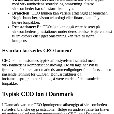
med virksomhedens størrelse og omsætning. Større
virksomheder har ofte større lønninger.
Branchen:
CEO lønnen kan variere afhængigt af branchen.
Nogle brancher, såsom teknologi eller finans, kan tilbyde
højere lønpakker.
Præstationer:
En CEOs løn kan også være baseret på
virksomhedens præstationer under deres ledelse. Højere afkast
til investorer eller øget omsætning kan føre til større
kompensation.
Hvordan fastsættes CEO lønnen?
CEO lønnen fastsættes typisk af bestyrelsen i samråd med
virksomhedens kompensationsudvalg. De vil tage hensyn til
førnævnte faktorer samt markedssammenligninger for at fastsætte en
passende lønning for CEOen. Bonusstrukturer og
incitamentsprogrammer kan også være en del af den samlede
lønpakke.
Typisk CEO løn i Danmark
I Danmark varierer CEO lønningerne afhængigt af virksomhedens
størrelse, branche og præstationer. Ifølge en undersøgelse fra [navn
på undersøgelse] var den gennemsnitlige CEO løn i Danmark