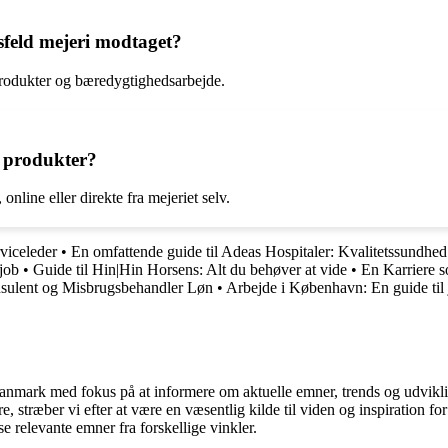
nsfeld mejeri modtaget?
 produkter og bæredygtighedsarbejde.
 produkter?
nline eller direkte fra mejeriet selv.
viceleder
•
En omfattende guide til Adeas Hospitaler: Kvalitetssundhe
job
•
Guide til Hin|Hin Horsens: Alt du behøver at vide
•
En Karriere s
nsulent og Misbrugsbehandler Løn
•
Arbejde i København: En guide til
i Danmark med fokus på at informere om aktuelle emner, trends og udvik
æsere, stræber vi efter at være en væsentlig kilde til viden og inspiration
se relevante emner fra forskellige vinkler.