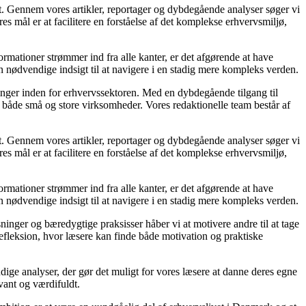
et. Gennem vores artikler, reportager og dybdegående analyser søger vi
s mål er at facilitere en forståelse af det komplekse erhvervsmiljø,
ormationer strømmer ind fra alle kanter, er det afgørende at have
en nødvendige indsigt til at navigere i en stadig mere kompleks verden.
linger inden for erhvervssektoren. Med en dybdegående tilgang til
 for både små og store virksomheder. Vores redaktionelle team består af
et. Gennem vores artikler, reportager og dybdegående analyser søger vi
s mål er at facilitere en forståelse af det komplekse erhvervsmiljø,
ormationer strømmer ind fra alle kanter, er det afgørende at have
en nødvendige indsigt til at navigere i en stadig mere kompleks verden.
ninger og bæredygtige praksisser håber vi at motivere andre til at tage
refleksion, hvor læsere kan finde både motivation og praktiske
rundige analyser, der gør det muligt for vores læsere at danne deres egne
vant og værdifuldt.