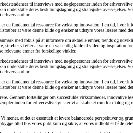
markedstendenser til interviews med nøglepersoner inden for erhvervsliv
an understøtte deres beslutningstagning og strategiske overvejelser. Vore
t erhvervskultur.
 er en fundamental ressource for vækst og innovation. I en tid, hvor inf
i tilstræber at være denne kilde og ønsker at udstyre vores læsere med d
i Danmark med fokus på at informere om aktuelle emner, trends og udvik
æsere, stræber vi efter at være en væsentlig kilde til viden og inspiration
se relevante emner fra forskellige vinkler.
markedstendenser til interviews med nøglepersoner inden for erhvervsliv
an understøtte deres beslutningstagning og strategiske overvejelser. Vore
t erhvervskultur.
 er en fundamental ressource for vækst og innovation. I en tid, hvor inf
i tilstræber at være denne kilde og ønsker at udstyre vores læsere med d
spirere. Gennem fortællinger om succesfulde virksomheder, innovative løs
empler inden for erhvervslivet ønsker vi at skabe et rum for dialog og 
tik. Vi mener, at det er essentielt at levere balancerede perspektiver og g
bygge tillid hos vores publikum og sikre, at vores indhold er både rele