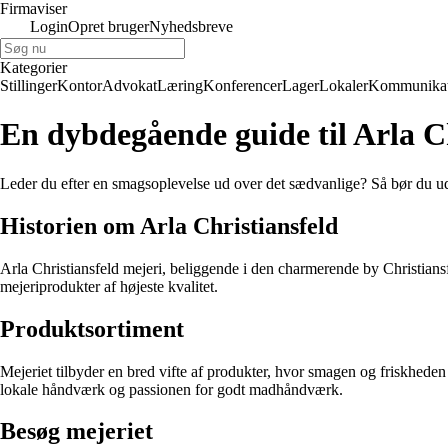
Firmaviser
Login
Opret bruger
Nyhedsbreve
Kategorier
Stillinger
Kontor
Advokat
Læring
Konferencer
Lager
Lokaler
Kommunikat
En dybdegående guide til Arla Ch
Leder du efter en smagsoplevelse ud over det sædvanlige? Så bør du udf
Historien om Arla Christiansfeld
Arla Christiansfeld mejeri, beliggende i den charmerende by Christiansfel
mejeriprodukter af højeste kvalitet.
Produktsortiment
Mejeriet tilbyder en bred vifte af produkter, hvor smagen og friskheden 
lokale håndværk og passionen for godt madhåndværk.
Besøg mejeriet