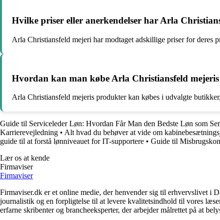
Hvilke priser eller anerkendelser har Arla Christia
Arla Christiansfeld mejeri har modtaget adskillige priser for deres
Hvordan kan man købe Arla Christiansfeld mejeris
Arla Christiansfeld mejeris produkter kan købes i udvalgte butikker, o
Guide til Serviceleder Løn: Hvordan Får Man den Bedste Løn som Ser
Karrierevejledning
•
Alt hvad du behøver at vide om kabinebesætnings
guide til at forstå lønniveauet for IT-supportere
•
Guide til Misbrugsko
Lær os at kende
Firmaviser
Firmaviser
Firmaviser.dk er et online medie, der henvender sig til erhvervslivet 
journalistik og en forpligtelse til at levere kvalitetsindhold til vores l
erfarne skribenter og brancheeksperter, der arbejder målrettet på at bely