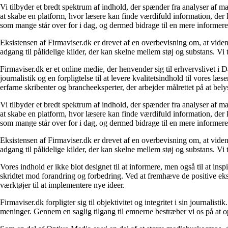
Vi tilbyder et bredt spektrum af indhold, der spænder fra analyser af 
at skabe en platform, hvor læsere kan finde værdifuld information, der k
som mange står over for i dag, og dermed bidrage til en mere informere
Eksistensen af Firmaviser.dk er drevet af en overbevisning om, at viden
adgang til pålidelige kilder, der kan skelne mellem støj og substans. V
Firmaviser.dk er et online medie, der henvender sig til erhvervslivet 
journalistik og en forpligtelse til at levere kvalitetsindhold til vores l
erfarne skribenter og brancheeksperter, der arbejder målrettet på at bely
Vi tilbyder et bredt spektrum af indhold, der spænder fra analyser af 
at skabe en platform, hvor læsere kan finde værdifuld information, der k
som mange står over for i dag, og dermed bidrage til en mere informere
Eksistensen af Firmaviser.dk er drevet af en overbevisning om, at viden
adgang til pålidelige kilder, der kan skelne mellem støj og substans. V
Vores indhold er ikke blot designet til at informere, men også til at in
skridtet mod forandring og forbedring. Ved at fremhæve de positive eks
værktøjer til at implementere nye ideer.
Firmaviser.dk forpligter sig til objektivitet og integritet i sin journalis
meninger. Gennem en saglig tilgang til emnerne bestræber vi os på at op