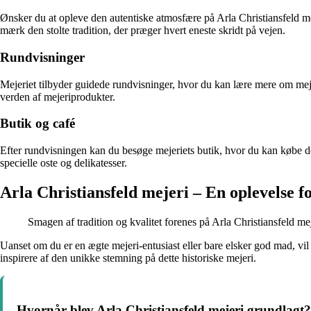
Ønsker du at opleve den autentiske atmosfære på Arla Christiansfeld me
mærk den stolte tradition, der præger hvert eneste skridt på vejen.
Rundvisninger
Mejeriet tilbyder guidede rundvisninger, hvor du kan lære mere om me
verden af mejeriprodukter.
Butik og café
Efter rundvisningen kan du besøge mejeriets butik, hvor du kan købe 
specielle oste og delikatesser.
Arla Christiansfeld mejeri – En oplevelse fo
Smagen af tradition og kvalitet forenes på Arla Christiansfeld mej
Uanset om du er en ægte mejeri-entusiast eller bare elsker god mad, vi
inspirere af den unikke stemning på dette historiske mejeri.
Hvornår blev Arla Christiansfeld mejeri grundlagt?