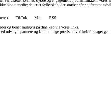
er værdsætter kvalitet, dybde og engagement i journalistikken. Vores a
ikke blot et medie; det er et fællesskab, der stræber efter at fremme udv
terest
TikTok
Mail
RSS
er og tjener muligvis på dine køb via vores links.
med udvalgte partnere og kan modtage provision ved køb foretaget gennem