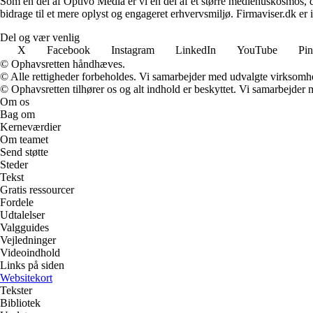
Som en del af Optivo Media er vi en del af et større mediehuskosmos, d
bidrage til et mere oplyst og engageret erhvervsmiljø. Firmaviser.dk er 
Del og vær venlig
X
Facebook
Instagram
LinkedIn
YouTube
Pin
© Ophavsretten håndhæves.
© Alle rettigheder forbeholdes. Vi samarbejder med udvalgte virksomhed
© Ophavsretten tilhører os og alt indhold er beskyttet. Vi samarbejder 
Om os
Bag om
Kerneværdier
Om teamet
Send støtte
Steder
Tekst
Gratis ressourcer
Fordele
Udtalelser
Valgguides
Vejledninger
Videoindhold
Links på siden
Websitekort
Tekster
Bibliotek