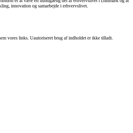
mbition er at være en uundgåelig del af erhvervslivet i Danmark og at
ikling, innovation og samarbejde i erhvervslivet.
 vores links. Uautoriseret brug af indholdet er ikke tilladt.