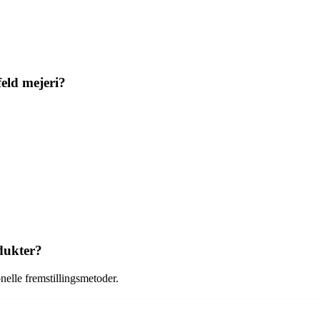
eld mejeri?
odukter?
onelle fremstillingsmetoder.