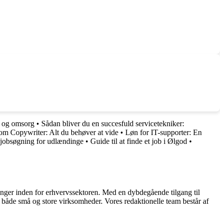
d og omsorg
•
Sådan bliver du en succesfuld servicetekniker:
om Copywriter: Alt du behøver at vide
•
Løn for IT-supporter: En
 jobsøgning for udlændinge
•
Guide til at finde et job i Ølgod
•
linger inden for erhvervssektoren. Med en dybdegående tilgang til
 for både små og store virksomheder. Vores redaktionelle team består af