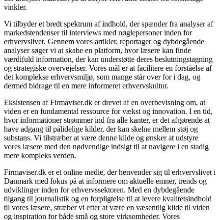
vinkler.
Vi tilbyder et bredt spektrum af indhold, der spænder fra analyser af
markedstendenser til interviews med nøglepersoner inden for
erhvervslivet. Gennem vores artikler, reportager og dybdegående
analyser søger vi at skabe en platform, hvor læsere kan finde
værdifuld information, der kan understøtte deres beslutningstagning
og strategiske overvejelser. Vores mål er at facilitere en forståelse af
det komplekse erhvervsmiljø, som mange står over for i dag, og
dermed bidrage til en mere informeret erhvervskultur.
Eksistensen af Firmaviser.dk er drevet af en overbevisning om, at
viden er en fundamental ressource for vækst og innovation. I en tid,
hvor informationer strømmer ind fra alle kanter, er det afgørende at
have adgang til pålidelige kilder, der kan skelne mellem støj og
substans. Vi tilstræber at være denne kilde og ønsker at udstyre
vores læsere med den nødvendige indsigt til at navigere i en stadig
mere kompleks verden.
Firmaviser.dk er et online medie, der henvender sig til erhvervslivet i
Danmark med fokus på at informere om aktuelle emner, trends og
udviklinger inden for erhvervssektoren. Med en dybdegående
tilgang til journalistik og en forpligtelse til at levere kvalitetsindhold
til vores læsere, stræber vi efter at være en væsentlig kilde til viden
og inspiration for både små og store virksomheder. Vores