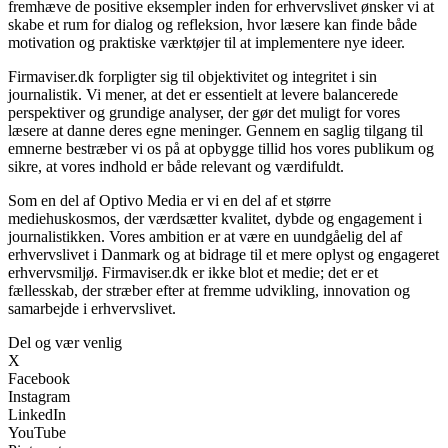
fremhæve de positive eksempler inden for erhvervslivet ønsker vi at
skabe et rum for dialog og refleksion, hvor læsere kan finde både
motivation og praktiske værktøjer til at implementere nye ideer.
Firmaviser.dk forpligter sig til objektivitet og integritet i sin
journalistik. Vi mener, at det er essentielt at levere balancerede
perspektiver og grundige analyser, der gør det muligt for vores
læsere at danne deres egne meninger. Gennem en saglig tilgang til
emnerne bestræber vi os på at opbygge tillid hos vores publikum og
sikre, at vores indhold er både relevant og værdifuldt.
Som en del af Optivo Media er vi en del af et større
mediehuskosmos, der værdsætter kvalitet, dybde og engagement i
journalistikken. Vores ambition er at være en uundgåelig del af
erhvervslivet i Danmark og at bidrage til et mere oplyst og engageret
erhvervsmiljø. Firmaviser.dk er ikke blot et medie; det er et
fællesskab, der stræber efter at fremme udvikling, innovation og
samarbejde i erhvervslivet.
Del og vær venlig
X
Facebook
Instagram
LinkedIn
YouTube