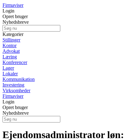
Firmaviser
Login
Opret bruger
Nyhedsbreve
Kategorier
Stillinger
Kontor
Advokat
Læring
Konferencer
Lager
Lokaler
Kommunikation
Investering
Virksomheder
Firmaviser
Login
Opret bruger
Nyhedsbreve
Ejendomsadministrator løn: