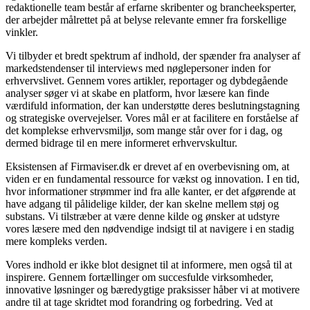
redaktionelle team består af erfarne skribenter og brancheeksperter,
der arbejder målrettet på at belyse relevante emner fra forskellige
vinkler.
Vi tilbyder et bredt spektrum af indhold, der spænder fra analyser af
markedstendenser til interviews med nøglepersoner inden for
erhvervslivet. Gennem vores artikler, reportager og dybdegående
analyser søger vi at skabe en platform, hvor læsere kan finde
værdifuld information, der kan understøtte deres beslutningstagning
og strategiske overvejelser. Vores mål er at facilitere en forståelse af
det komplekse erhvervsmiljø, som mange står over for i dag, og
dermed bidrage til en mere informeret erhvervskultur.
Eksistensen af Firmaviser.dk er drevet af en overbevisning om, at
viden er en fundamental ressource for vækst og innovation. I en tid,
hvor informationer strømmer ind fra alle kanter, er det afgørende at
have adgang til pålidelige kilder, der kan skelne mellem støj og
substans. Vi tilstræber at være denne kilde og ønsker at udstyre
vores læsere med den nødvendige indsigt til at navigere i en stadig
mere kompleks verden.
Vores indhold er ikke blot designet til at informere, men også til at
inspirere. Gennem fortællinger om succesfulde virksomheder,
innovative løsninger og bæredygtige praksisser håber vi at motivere
andre til at tage skridtet mod forandring og forbedring. Ved at