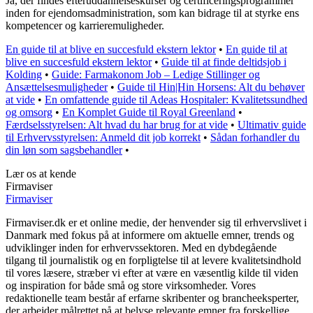
Ja, der findes efteruddannelseskurser og certificeringsprogrammer
inden for ejendomsadministration, som kan bidrage til at styrke ens
kompetencer og karrieremuligheder.
En guide til at blive en succesfuld ekstern lektor
•
En guide til at
blive en succesfuld ekstern lektor
•
Guide til at finde deltidsjob i
Kolding
•
Guide: Farmakonom Job – Ledige Stillinger og
Ansættelsesmuligheder
•
Guide til Hin|Hin Horsens: Alt du behøver
at vide
•
En omfattende guide til Adeas Hospitaler: Kvalitetssundhed
og omsorg
•
En Komplet Guide til Royal Greenland
•
Færdselsstyrelsen: Alt hvad du har brug for at vide
•
Ultimativ guide
til Erhvervsstyrelsen: Anmeld dit job korrekt
•
Sådan forhandler du
din løn som sagsbehandler
•
Lær os at kende
Firmaviser
Firmaviser
Firmaviser.dk er et online medie, der henvender sig til erhvervslivet i
Danmark med fokus på at informere om aktuelle emner, trends og
udviklinger inden for erhvervssektoren. Med en dybdegående
tilgang til journalistik og en forpligtelse til at levere kvalitetsindhold
til vores læsere, stræber vi efter at være en væsentlig kilde til viden
og inspiration for både små og store virksomheder. Vores
redaktionelle team består af erfarne skribenter og brancheeksperter,
der arbejder målrettet på at belyse relevante emner fra forskellige