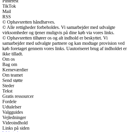
Pinterest
TikTok
Mail
RSS
© Ophavsretten håndhæves.
© Alle rettigheder forbeholdes. Vi samarbejder med udvalgte
virksomheder og tjener muligvis på dine køb via vores links.
© Ophavsretten tilhører os og alt indhold er beskyttet. Vi
samarbejder med udvalgte partnere og kan modtage provision ved
køb foretaget gennem vores links. Uautoriseret brug af indholdet er
ikke tilladt.
Om os
Bag om
Kerneværdier
Om teamet
Send støtte
Steder
Tekst
Gratis ressourcer
Fordele
Udtalelser
Valgguides
Vejledninger
Videoindhold
Links på siden