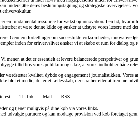
an understøtte deres beslutningstagning og strategiske overvejelser. Vore
t erhvervskultur.
 er en fundamental ressource for vækst og innovation. I en tid, hvor inf
i tilstræber at være denne kilde og ønsker at udstyre vores læsere med d
spirere. Gennem fortællinger om succesfulde virksomheder, innovative løs
empler inden for erhvervslivet ønsker vi at skabe et rum for dialog og 
tik. Vi mener, at det er essentielt at levere balancerede perspektiver og g
bygge tillid hos vores publikum og sikre, at vores indhold er både rele
er værdsætter kvalitet, dybde og engagement i journalistikken. Vores a
ikke blot et medie; det er et fællesskab, der stræber efter at fremme udv
terest
TikTok
Mail
RSS
er og tjener muligvis på dine køb via vores links.
med udvalgte partnere og kan modtage provision ved køb foretaget gennem