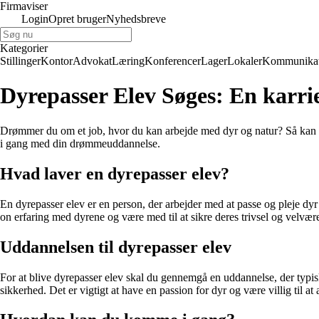
Firmaviser
Login
Opret bruger
Nyhedsbreve
Kategorier
Stillinger
Kontor
Advokat
Læring
Konferencer
Lager
Lokaler
Kommunikat
Dyrepasser Elev Søges: En karri
Drømmer du om et job, hvor du kan arbejde med dyr og natur? Så kan e
i gang med din drømmeuddannelse.
Hvad laver en dyrepasser elev?
En dyrepasser elev er en person, der arbejder med at passe og pleje dyr
on erfaring med dyrene og være med til at sikre deres trivsel og velvær
Uddannelsen til dyrepasser elev
For at blive dyrepasser elev skal du gennemgå en uddannelse, der typis
sikkerhed. Det er vigtigt at have en passion for dyr og være villig til at