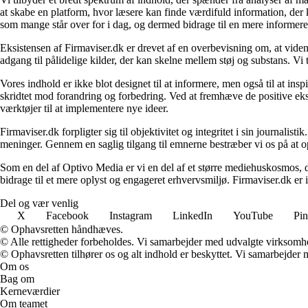
at skabe en platform, hvor læsere kan finde værdifuld information, der k
som mange står over for i dag, og dermed bidrage til en mere informere
Eksistensen af Firmaviser.dk er drevet af en overbevisning om, at viden
adgang til pålidelige kilder, der kan skelne mellem støj og substans. V
Vores indhold er ikke blot designet til at informere, men også til at in
skridtet mod forandring og forbedring. Ved at fremhæve de positive eks
værktøjer til at implementere nye ideer.
Firmaviser.dk forpligter sig til objektivitet og integritet i sin journalis
meninger. Gennem en saglig tilgang til emnerne bestræber vi os på at op
Som en del af Optivo Media er vi en del af et større mediehuskosmos, d
bidrage til et mere oplyst og engageret erhvervsmiljø. Firmaviser.dk er 
Del og vær venlig
X
Facebook
Instagram
LinkedIn
YouTube
Pin
© Ophavsretten håndhæves.
© Alle rettigheder forbeholdes. Vi samarbejder med udvalgte virksomhed
© Ophavsretten tilhører os og alt indhold er beskyttet. Vi samarbejder 
Om os
Bag om
Kerneværdier
Om teamet