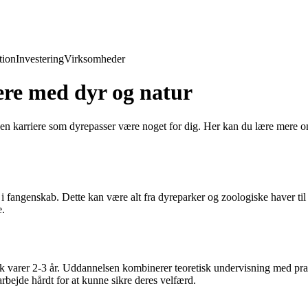
ion
Investering
Virksomheder
ere med dyr og natur
n karriere som dyrepasser være noget for dig. Her kan du lære mere o
 i fangenskab. Dette kan være alt fra dyreparker og zoologiske haver ti
e.
k varer 2-3 år. Uddannelsen kombinerer teoretisk undervisning med prakt
 arbejde hårdt for at kunne sikre deres velfærd.