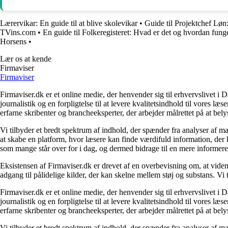
Lærervikar: En guide til at blive skolevikar
•
Guide til Projektchef Lø
TVins.com
•
En guide til Folkeregisteret: Hvad er det og hvordan fung
Horsens
•
Lær os at kende
Firmaviser
Firmaviser
Firmaviser.dk er et online medie, der henvender sig til erhvervslivet 
journalistik og en forpligtelse til at levere kvalitetsindhold til vores l
erfarne skribenter og brancheeksperter, der arbejder målrettet på at bely
Vi tilbyder et bredt spektrum af indhold, der spænder fra analyser af 
at skabe en platform, hvor læsere kan finde værdifuld information, der k
som mange står over for i dag, og dermed bidrage til en mere informere
Eksistensen af Firmaviser.dk er drevet af en overbevisning om, at viden
adgang til pålidelige kilder, der kan skelne mellem støj og substans. V
Firmaviser.dk er et online medie, der henvender sig til erhvervslivet 
journalistik og en forpligtelse til at levere kvalitetsindhold til vores l
erfarne skribenter og brancheeksperter, der arbejder målrettet på at bely
Vi tilbyder et bredt spektrum af indhold, der spænder fra analyser af 