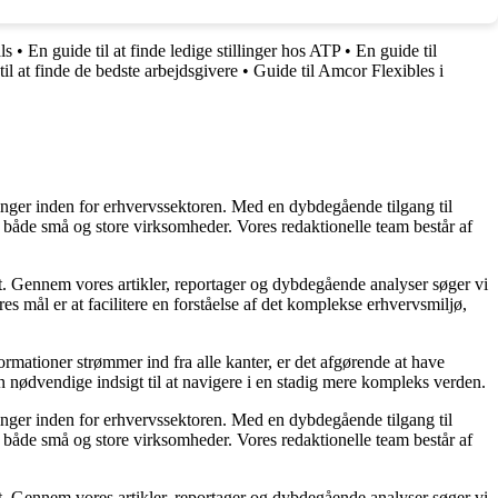
ls
•
En guide til at finde ledige stillinger hos ATP
•
En guide til
il at finde de bedste arbejdsgivere
•
Guide til Amcor Flexibles i
linger inden for erhvervssektoren. Med en dybdegående tilgang til
 for både små og store virksomheder. Vores redaktionelle team består af
et. Gennem vores artikler, reportager og dybdegående analyser søger vi
s mål er at facilitere en forståelse af det komplekse erhvervsmiljø,
ormationer strømmer ind fra alle kanter, er det afgørende at have
en nødvendige indsigt til at navigere i en stadig mere kompleks verden.
linger inden for erhvervssektoren. Med en dybdegående tilgang til
 for både små og store virksomheder. Vores redaktionelle team består af
et. Gennem vores artikler, reportager og dybdegående analyser søger vi