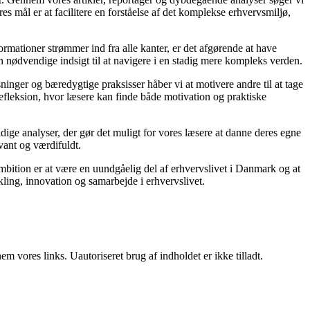
s mål er at facilitere en forståelse af det komplekse erhvervsmiljø,
ormationer strømmer ind fra alle kanter, er det afgørende at have
en nødvendige indsigt til at navigere i en stadig mere kompleks verden.
ninger og bæredygtige praksisser håber vi at motivere andre til at tage
refleksion, hvor læsere kan finde både motivation og praktiske
rundige analyser, der gør det muligt for vores læsere at danne deres egne
vant og værdifuldt.
mbition er at være en uundgåelig del af erhvervslivet i Danmark og at
ikling, innovation og samarbejde i erhvervslivet.
 vores links. Uautoriseret brug af indholdet er ikke tilladt.