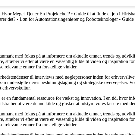
n: Hvor Meget Tjener En Projektchef?
•
Guide til at finde et job i Hirtsha
erer det?
•
Løn for Automationsingeniører og Robotteknologer
•
Guide t
i Danmark med fokus på at informere om aktuelle emner, trends og udvik
æsere, stræber vi efter at være en væsentlig kilde til viden og inspiration
se relevante emner fra forskellige vinkler.
markedstendenser til interviews med nøglepersoner inden for erhvervsliv
an understøtte deres beslutningstagning og strategiske overvejelser. Vore
t erhvervskultur.
 er en fundamental ressource for vækst og innovation. I en tid, hvor inf
i tilstræber at være denne kilde og ønsker at udstyre vores læsere med d
i Danmark med fokus på at informere om aktuelle emner, trends og udvik
æsere, stræber vi efter at være en væsentlig kilde til viden og inspiration
se relevante emner fra forskellige vinkler.
markedstendenser til interviews med nøglepersoner inden for erhvervsliv