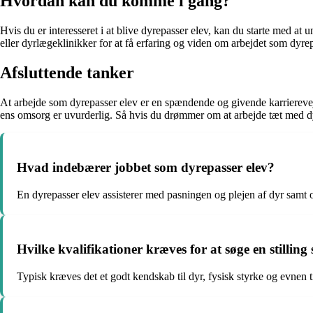
Hvordan kan du komme i gang?
Hvis du er interesseret i at blive dyrepasser elev, kan du starte med at 
eller dyrlægeklinikker for at få erfaring og viden om arbejdet som dyrep
Afsluttende tanker
At arbejde som dyrepasser elev er en spændende og givende karrierevej
ens omsorg er uvurderlig. Så hvis du drømmer om at arbejde tæt med dyr
Hvad indebærer jobbet som dyrepasser elev?
En dyrepasser elev assisterer med pasningen og plejen af dyr samt o
Hvilke kvalifikationer kræves for at søge en stillin
Typisk kræves det et godt kendskab til dyr, fysisk styrke og evnen til