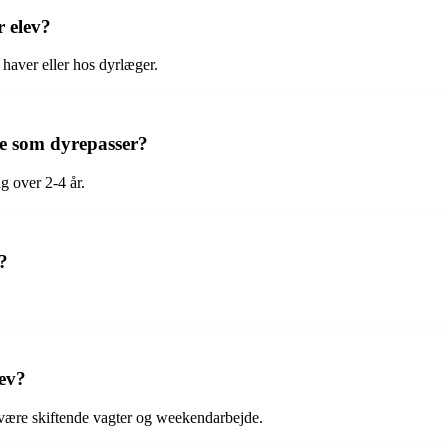
r elev?
haver eller hos dyrlæger.
se som dyrepasser?
g over 2-4 år.
?
lev?
 være skiftende vagter og weekendarbejde.