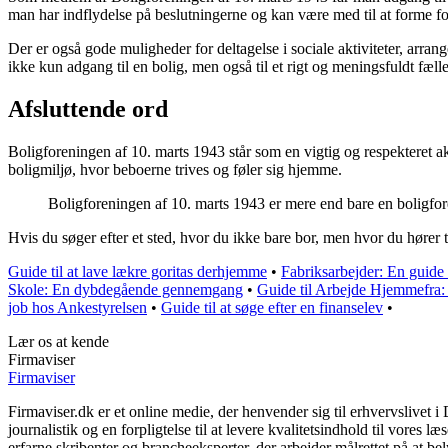
man har indflydelse på beslutningerne og kan være med til at forme f
Der er også gode muligheder for deltagelse i sociale aktiviteter, ar
ikke kun adgang til en bolig, men også til et rigt og meningsfuldt fæll
Afsluttende ord
Boligforeningen af 10. marts 1943 står som en vigtig og respekteret ak
boligmiljø, hvor beboerne trives og føler sig hjemme.
Boligforeningen af 10. marts 1943 er mere end bare en boligfo
Hvis du søger efter et sted, hvor du ikke bare bor, men hvor du hører t
Guide til at lave lækre goritas derhjemme
•
Fabriksarbejder: En guide 
Skole: En dybdegående gennemgang
•
Guide til Arbejde Hjemmefra
job hos Ankestyrelsen
•
Guide til at søge efter en finanselev
•
Lær os at kende
Firmaviser
Firmaviser
Firmaviser.dk er et online medie, der henvender sig til erhvervslivet
journalistik og en forpligtelse til at levere kvalitetsindhold til vores 
erfarne skribenter og brancheeksperter, der arbejder målrettet på at bel