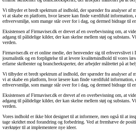
Vi tilbyder et bredt spektrum af indhold, der spænder fra analyser af
vi at skabe en platform, hvor læsere kan finde værdifuld information, d
erhvervsmiljø, som mange står over for i dag, og dermed bidrage til e
Eksistensen af Firmaviser.dk er drevet af en overbevisning om, at vide
adgang til pålidelige kilder, der kan skelne mellem støj og substans. 
verden.
Firmaviser.dk er et online medie, der henvender sig til erhvervslivet
journalistik og en forpligtelse til at levere kvalitetsindhold til vores 
erfarne skribenter og brancheeksperter, der arbejder målrettet på at bel
Vi tilbyder et bredt spektrum af indhold, der spænder fra analyser af
vi at skabe en platform, hvor læsere kan finde værdifuld information, d
erhvervsmiljø, som mange står over for i dag, og dermed bidrage til e
Eksistensen af Firmaviser.dk er drevet af en overbevisning om, at vide
adgang til pålidelige kilder, der kan skelne mellem støj og substans. 
verden.
Vores indhold er ikke blot designet til at informere, men også til at 
tage skridtet mod forandring og forbedring. Ved at fremhæve de positi
værktøjer til at implementere nye ideer.