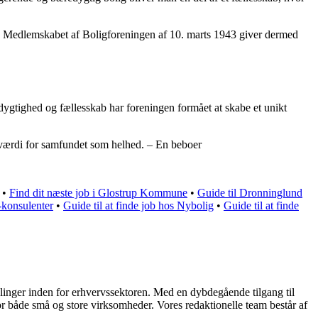
ne. Medlemskabet af Boligforeningen af 10. marts 1943 giver dermed
edygtighed og fællesskab har foreningen formået at skabe et unikt
 værdi for samfundet som helhed. – En beboer
•
Find dit næste job i Glostrup Kommune
•
Guide til Dronninglund
-konsulenter
•
Guide til at finde job hos Nybolig
•
Guide til at finde
klinger inden for erhvervssektoren. Med en dybdegående tilgang til
on for både små og store virksomheder. Vores redaktionelle team består af