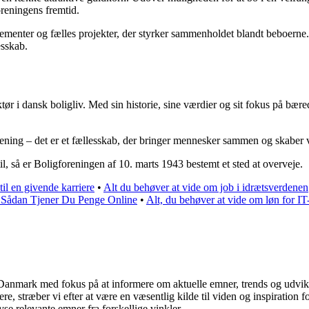
oreningens fremtid.
rangementer og fælles projekter, der styrker sammenholdet blandt beboer
esskab.
tør i dansk boligliv. Med sin historie, sine værdier og sit fokus på bær
rening – det er et fællesskab, der bringer mennesker sammen og skaber
il, så er Boligforeningen af 10. marts 1943 bestemt et sted at overveje.
til en givende karriere
•
Alt du behøver at vide om job i idrætsverdenen
: Sådan Tjener Du Penge Online
•
Alt, du behøver at vide om løn for IT
 i Danmark med fokus på at informere om aktuelle emner, trends og udvi
læsere, stræber vi efter at være en væsentlig kilde til viden og inspirati
yse relevante emner fra forskellige vinkler.