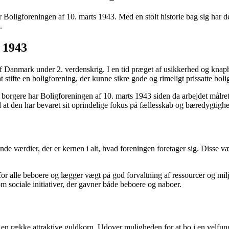
 Boligforeningen af 10. marts 1943. Med en stolt historie bag sig har d
.
s 1943
 Danmark under 2. verdenskrig. I en tid præget af usikkerhed og knaphed 
fte en boligforening, der kunne sikre gode og rimeligt prissatte boliger
e borgere har Boligforeningen af 10. marts 1943 siden da arbejdet målre
d at den har bevaret sit oprindelige fokus på fællesskab og bæredygtigh
 værdier, der er kernen i alt, hvad foreningen foretager sig. Disse værd
 for alle beboere og lægger vægt på god forvaltning af ressourcer og mi
m sociale initiativer, der gavner både beboere og naboer.
n række attraktive guldkorn. Udover muligheden for at bo i en velfung