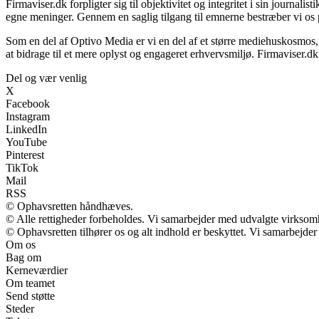
Firmaviser.dk forpligter sig til objektivitet og integritet i sin journal
egne meninger. Gennem en saglig tilgang til emnerne bestræber vi os p
Som en del af Optivo Media er vi en del af et større mediehuskosmos,
at bidrage til et mere oplyst og engageret erhvervsmiljø. Firmaviser.dk
Del og vær venlig
X
Facebook
Instagram
LinkedIn
YouTube
Pinterest
TikTok
Mail
RSS
© Ophavsretten håndhæves.
© Alle rettigheder forbeholdes. Vi samarbejder med udvalgte virksomh
© Ophavsretten tilhører os og alt indhold er beskyttet. Vi samarbejder
Om os
Bag om
Kerneværdier
Om teamet
Send støtte
Steder