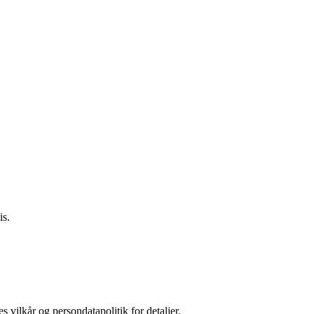
is.
s vilkår og persondatapolitik for detaljer.