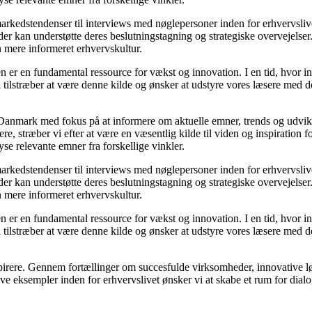
 markedstendenser til interviews med nøglepersoner inden for erhvervsli
er kan understøtte deres beslutningstagning og strategiske overvejelser. 
n mere informeret erhvervskultur.
n er en fundamental ressource for vækst og innovation. I en tid, hvor in
Vi tilstræber at være denne kilde og ønsker at udstyre vores læsere med 
 i Danmark med fokus på at informere om aktuelle emner, trends og udvi
læsere, stræber vi efter at være en væsentlig kilde til viden og inspirati
yse relevante emner fra forskellige vinkler.
 markedstendenser til interviews med nøglepersoner inden for erhvervsli
er kan understøtte deres beslutningstagning og strategiske overvejelser. 
n mere informeret erhvervskultur.
n er en fundamental ressource for vækst og innovation. I en tid, hvor in
Vi tilstræber at være denne kilde og ønsker at udstyre vores læsere med 
inspirere. Gennem fortællinger om succesfulde virksomheder, innovative lø
ve eksempler inden for erhvervslivet ønsker vi at skabe et rum for dial