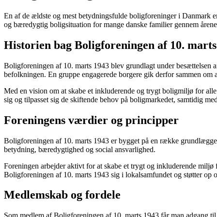
En af de ældste og mest betydningsfulde boligforeninger i Danmark er
og bæredygtig boligsituation for mange danske familier gennem årene
Historien bag Boligforeningen af 10. mart
Boligforeningen af 10. marts 1943 blev grundlagt under besættelsen af
befolkningen. En gruppe engagerede borgere gik derfor sammen om at sti
Med en vision om at skabe et inkluderende og trygt boligmiljø for all
sig og tilpasset sig de skiftende behov på boligmarkedet, samtidig me
Foreningens værdier og principper
Boligforeningen af 10. marts 1943 er bygget på en række grundlæggende
betydning, bæredygtighed og social ansvarlighed.
Foreningen arbejder aktivt for at skabe et trygt og inkluderende miljø
Boligforeningen af 10. marts 1943 sig i lokalsamfundet og støtter op o
Medlemskab og fordele
Som medlem af Boligforeningen af 10. marts 1943 får man adgang til e