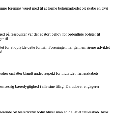
enne forening været med til at forme boligmarkedet og skabe en tryg
på ressourcer var der et stort behov for ordentlige boliger til
 til alle.
ttet for at opfylde dette formål. Foreningen har gennem årene udviklet
ed.
ier omfatter blandt andet respekt for individet, fællesskabets
ljømæssig bæredygtighed i alle sine tiltag. Derudover engagerer
erende og bæredygtig bolig bliver man en del af et fællesskab, hvor