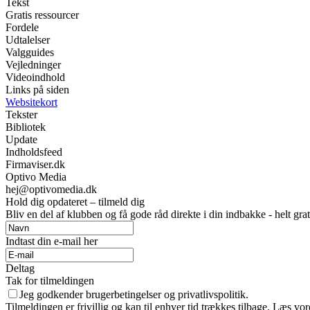
Tekst
Gratis ressourcer
Fordele
Udtalelser
Valgguides
Vejledninger
Videoindhold
Links på siden
Websitekort
Tekster
Bibliotek
Update
Indholdsfeed
Firmaviser.dk
Optivo Media
hej@optivomedia.dk
Hold dig opdateret – tilmeld dig
Bliv en del af klubben og få gode råd direkte i din indbakke - helt grat
Indtast din e-mail her
Deltag
Tak for tilmeldingen
Jeg godkender brugerbetingelser og privatlivspolitik.
Tilmeldingen er frivillig og kan til enhver tid trækkes tilbage. Læs vore