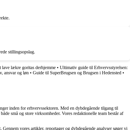
rekte.
de stillingsopslag.
at lave lækre goritas derhjemme
•
Ultimativ guide til Erhvervsstyrelsen:
v, ansvar og løn
•
Guide til SuperBrugsen og Brugsen i Hedensted
•
linger inden for erhvervssektoren. Med en dybdegående tilgang til
 for både små og store virksomheder. Vores redaktionelle team består af
et. Gennem vores artikler, reportager og dybdegående analyser søger vi