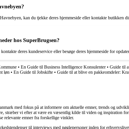
 Havnebyen?
 i Havnebyen, kan du tjekke deres hjemmeside eller kontakte butikken di
heder hos SuperBrugsen?
ontakte deres kundeservice eller besøge deres hjemmeside for opdatere
r Kommune
•
En Guide til Business Intelligence Konsulenter
•
Guide til 
t løn
•
En Guide til Jobskifte
•
Guide til at blive en pakkeomdeler: Kra
i Danmark med fokus på at informere om aktuelle emner, trends og udvik
æsere, stræber vi efter at være en væsentlig kilde til viden og inspiration
se relevante emner fra forskellige vinkler.
markedstendenser til interviews med nøglepersoner inden for erhvervsliv