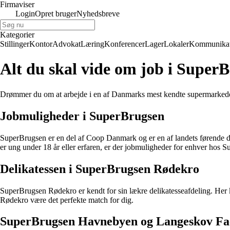
Firmaviser
Login
Opret bruger
Nyhedsbreve
Kategorier
Stillinger
Kontor
Advokat
Læring
Konferencer
Lager
Lokaler
Kommunikat
Alt du skal vide om job i Super
Drømmer du om at arbejde i en af Danmarks mest kendte supermarkeder, 
Jobmuligheder i SuperBrugsen
SuperBrugsen er en del af Coop Danmark og er en af landets førende d
er ung under 18 år eller erfaren, er der jobmuligheder for enhver hos 
Delikatessen i SuperBrugsen Rødekro
SuperBrugsen Rødekro er kendt for sin lækre delikatesseafdeling. Her k
Rødekro være det perfekte match for dig.
SuperBrugsen Havnebyen og Langeskov F