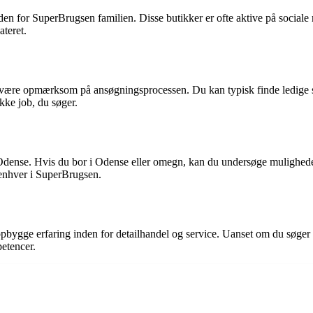
for SuperBrugsen familien. Disse butikker er ofte aktive på sociale 
ateret.
gt at være opmærksom på ansøgningsprocessen. Du kan typisk finde ledige
ikke job, du søger.
Odense. Hvis du bor i Odense eller omegn, kan du undersøge mulighede
r enhver i SuperBrugsen.
opbygge erfaring inden for detailhandel og service. Uanset om du søger 
etencer.