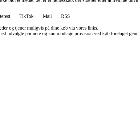
ikke blot et medie; det er et fællesskab, der stræber efter at fremme udv
terest
TikTok
Mail
RSS
er og tjener muligvis på dine køb via vores links.
med udvalgte partnere og kan modtage provision ved køb foretaget gennem