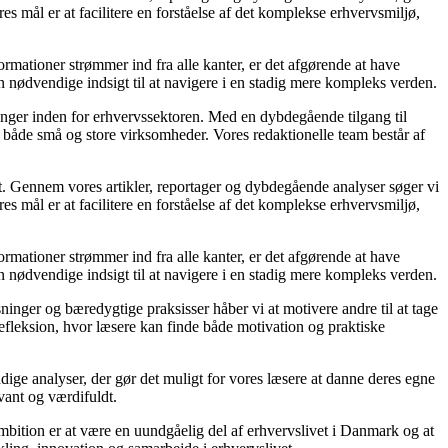
s mål er at facilitere en forståelse af det komplekse erhvervsmiljø,
ormationer strømmer ind fra alle kanter, er det afgørende at have
en nødvendige indsigt til at navigere i en stadig mere kompleks verden.
linger inden for erhvervssektoren. Med en dybdegående tilgang til
 for både små og store virksomheder. Vores redaktionelle team består af
et. Gennem vores artikler, reportager og dybdegående analyser søger vi
s mål er at facilitere en forståelse af det komplekse erhvervsmiljø,
ormationer strømmer ind fra alle kanter, er det afgørende at have
en nødvendige indsigt til at navigere i en stadig mere kompleks verden.
ninger og bæredygtige praksisser håber vi at motivere andre til at tage
refleksion, hvor læsere kan finde både motivation og praktiske
rundige analyser, der gør det muligt for vores læsere at danne deres egne
vant og værdifuldt.
mbition er at være en uundgåelig del af erhvervslivet i Danmark og at