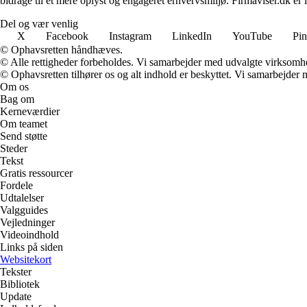
bidrage til et mere oplyst og engageret erhvervsmiljø. Firmaviser.dk er 
Del og vær venlig
X
Facebook
Instagram
LinkedIn
YouTube
Pin
© Ophavsretten håndhæves.
© Alle rettigheder forbeholdes. Vi samarbejder med udvalgte virksomhed
© Ophavsretten tilhører os og alt indhold er beskyttet. Vi samarbejder 
Om os
Bag om
Kerneværdier
Om teamet
Send støtte
Steder
Tekst
Gratis ressourcer
Fordele
Udtalelser
Valgguides
Vejledninger
Videoindhold
Links på siden
Websitekort
Tekster
Bibliotek
Update