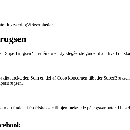
ion
Investering
Virksomheder
Brugsen
SuperBrugsen? Her får du en dybdegående guide til alt, hvad du skal v
agligvarekæder. Som en del af Coop koncernen tilbyder SuperBrugsen e
SuperBrugsen.
an du finde alt fra friske oste til hjemmelavede pålægsvarianter. Hvis 
acebook