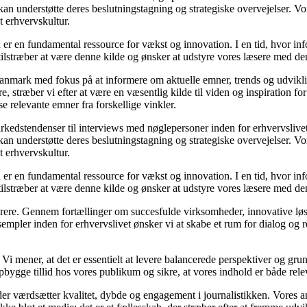
an understøtte deres beslutningstagning og strategiske overvejelser. Vore
t erhvervskultur.
 er en fundamental ressource for vækst og innovation. I en tid, hvor inf
i tilstræber at være denne kilde og ønsker at udstyre vores læsere med d
i Danmark med fokus på at informere om aktuelle emner, trends og udvik
æsere, stræber vi efter at være en væsentlig kilde til viden og inspiration
se relevante emner fra forskellige vinkler.
markedstendenser til interviews med nøglepersoner inden for erhvervsliv
an understøtte deres beslutningstagning og strategiske overvejelser. Vore
t erhvervskultur.
 er en fundamental ressource for vækst og innovation. I en tid, hvor inf
i tilstræber at være denne kilde og ønsker at udstyre vores læsere med d
spirere. Gennem fortællinger om succesfulde virksomheder, innovative løs
empler inden for erhvervslivet ønsker vi at skabe et rum for dialog og 
tik. Vi mener, at det er essentielt at levere balancerede perspektiver og g
bygge tillid hos vores publikum og sikre, at vores indhold er både rele
er værdsætter kvalitet, dybde og engagement i journalistikken. Vores a