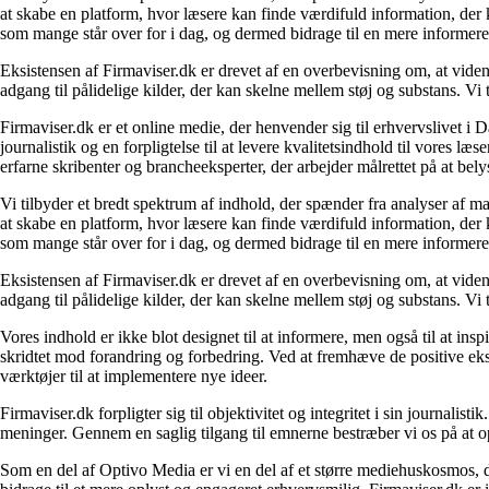
at skabe en platform, hvor læsere kan finde værdifuld information, der k
som mange står over for i dag, og dermed bidrage til en mere informere
Eksistensen af Firmaviser.dk er drevet af en overbevisning om, at viden
adgang til pålidelige kilder, der kan skelne mellem støj og substans. V
Firmaviser.dk er et online medie, der henvender sig til erhvervslivet 
journalistik og en forpligtelse til at levere kvalitetsindhold til vores l
erfarne skribenter og brancheeksperter, der arbejder målrettet på at bely
Vi tilbyder et bredt spektrum af indhold, der spænder fra analyser af 
at skabe en platform, hvor læsere kan finde værdifuld information, der k
som mange står over for i dag, og dermed bidrage til en mere informere
Eksistensen af Firmaviser.dk er drevet af en overbevisning om, at viden
adgang til pålidelige kilder, der kan skelne mellem støj og substans. V
Vores indhold er ikke blot designet til at informere, men også til at in
skridtet mod forandring og forbedring. Ved at fremhæve de positive eks
værktøjer til at implementere nye ideer.
Firmaviser.dk forpligter sig til objektivitet og integritet i sin journalis
meninger. Gennem en saglig tilgang til emnerne bestræber vi os på at op
Som en del af Optivo Media er vi en del af et større mediehuskosmos, d