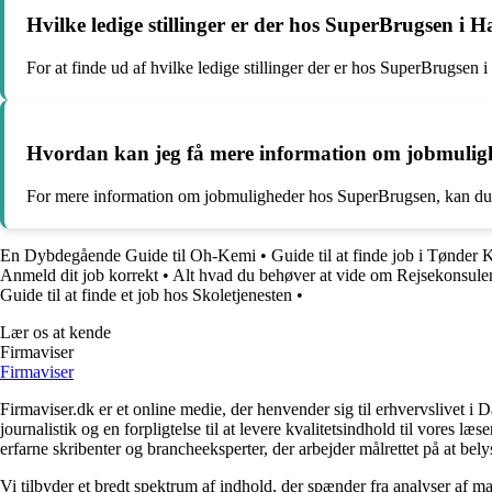
Hvilke ledige stillinger er der hos SuperBrugsen i
For at finde ud af hvilke ledige stillinger der er hos SuperBrugsen
Hvordan kan jeg få mere information om jobmulig
For mere information om jobmuligheder hos SuperBrugsen, kan du k
En Dybdegående Guide til Oh-Kemi
•
Guide til at finde job i Tønde
Anmeld dit job korrekt
•
Alt hvad du behøver at vide om Rejsekonsulen
Guide til at finde et job hos Skoletjenesten
•
Lær os at kende
Firmaviser
Firmaviser
Firmaviser.dk er et online medie, der henvender sig til erhvervslivet 
journalistik og en forpligtelse til at levere kvalitetsindhold til vores l
erfarne skribenter og brancheeksperter, der arbejder målrettet på at bely
Vi tilbyder et bredt spektrum af indhold, der spænder fra analyser af 