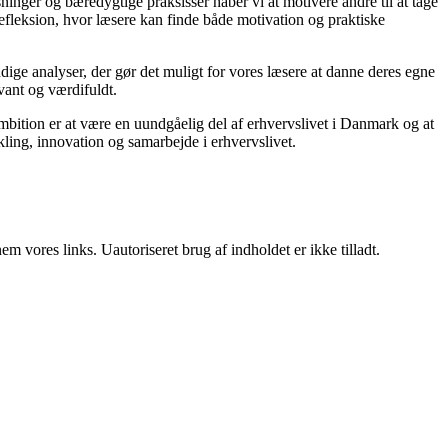
ninger og bæredygtige praksisser håber vi at motivere andre til at tage
refleksion, hvor læsere kan finde både motivation og praktiske
rundige analyser, der gør det muligt for vores læsere at danne deres egne
vant og værdifuldt.
mbition er at være en uundgåelig del af erhvervslivet i Danmark og at
ikling, innovation og samarbejde i erhvervslivet.
 vores links. Uautoriseret brug af indholdet er ikke tilladt.