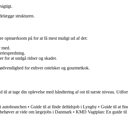
igtigt.
ødelægge strukturen.
ære opmærksom på for at få mest muligt ud af det:
r med.
teriespredning.
r for at undgå ridser og skader.
nødvendighed for enhver ostelsker og gourmetkok.
 til at tage din oplevelse med håndtering af ost til næste niveau. Udforsk
 i autobranchen
•
Guide til at finde deltidsjob i Lyngby
•
Guide til at fi
 behøver at vide om lægejobs i Danmark
•
KMD Vagtplan: En guide til e