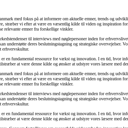
i Danmark med fokus på at informere om aktuelle emner, trends og udvik
æsere, stræber vi efter at være en væsentlig kilde til viden og inspiration
se relevante emner fra forskellige vinkler.
markedstendenser til interviews med nøglepersoner inden for erhvervsliv
an understøtte deres beslutningstagning og strategiske overvejelser. Vore
t erhvervskultur.
 er en fundamental ressource for vækst og innovation. I en tid, hvor inf
i tilstræber at være denne kilde og ønsker at udstyre vores læsere med d
i Danmark med fokus på at informere om aktuelle emner, trends og udvik
æsere, stræber vi efter at være en væsentlig kilde til viden og inspiration
se relevante emner fra forskellige vinkler.
markedstendenser til interviews med nøglepersoner inden for erhvervsliv
an understøtte deres beslutningstagning og strategiske overvejelser. Vore
t erhvervskultur.
 er en fundamental ressource for vækst og innovation. I en tid, hvor inf
i tilstræber at være denne kilde og ønsker at udstyre vores læsere med d