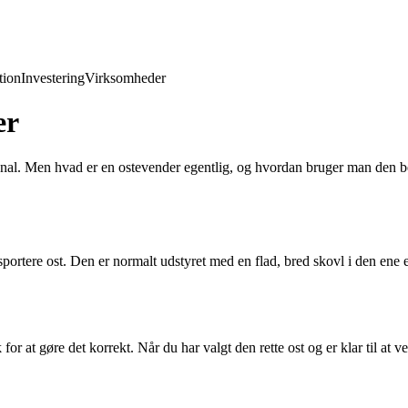
ion
Investering
Virksomheder
er
nal. Men hvad er en ostevender egentlig, og hvordan bruger man den bed
nsportere ost. Den er normalt udstyret med en flad, bred skovl i den en
r at gøre det korrekt. Når du har valgt den rette ost og er klar til at ve