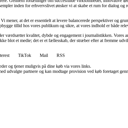
spirere. Gennem fortællinger om succesfulde virksomheder, innovative løs
empler inden for erhvervslivet ønsker vi at skabe et rum for dialog og 
tik. Vi mener, at det er essentielt at levere balancerede perspektiver og g
bygge tillid hos vores publikum og sikre, at vores indhold er både rele
er værdsætter kvalitet, dybde og engagement i journalistikken. Vores a
ikke blot et medie; det er et fællesskab, der stræber efter at fremme udv
terest
TikTok
Mail
RSS
er og tjener muligvis på dine køb via vores links.
med udvalgte partnere og kan modtage provision ved køb foretaget gennem