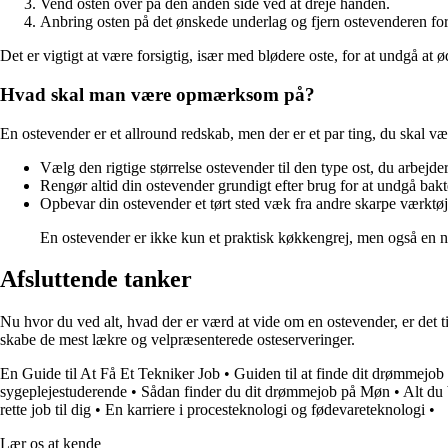
Vend osten over på den anden side ved at dreje hånden.
Anbring osten på det ønskede underlag og fjern ostevenderen fors
Det er vigtigt at være forsigtig, især med blødere oste, for at undgå at 
Hvad skal man være opmærksom på?
En ostevender er et allround redskab, men der er et par ting, du skal v
Vælg den rigtige størrelse ostevender til den type ost, du arbejde
Rengør altid din ostevender grundigt efter brug for at undgå bak
Opbevar din ostevender et tørt sted væk fra andre skarpe værktøje
En ostevender er ikke kun et praktisk køkkengrej, men også en 
Afsluttende tanker
Nu hvor du ved alt, hvad der er værd at vide om en ostevender, er det tid
skabe de mest lækre og velpræsenterede osteserveringer.
En Guide til At Få Et Tekniker Job
•
Guiden til at finde dit drømmejob
sygeplejestuderende
•
Sådan finder du dit drømmejob på Møn
•
Alt du
rette job til dig
•
En karriere i procesteknologi og fødevareteknologi
•
Lær os at kende