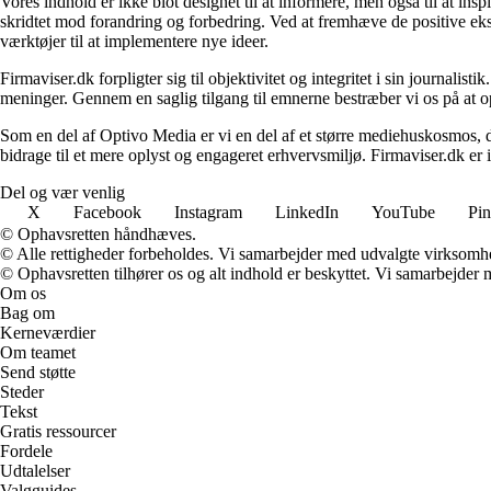
Vores indhold er ikke blot designet til at informere, men også til at in
skridtet mod forandring og forbedring. Ved at fremhæve de positive eks
værktøjer til at implementere nye ideer.
Firmaviser.dk forpligter sig til objektivitet og integritet i sin journalis
meninger. Gennem en saglig tilgang til emnerne bestræber vi os på at op
Som en del af Optivo Media er vi en del af et større mediehuskosmos, d
bidrage til et mere oplyst og engageret erhvervsmiljø. Firmaviser.dk er 
Del og vær venlig
X
Facebook
Instagram
LinkedIn
YouTube
Pin
© Ophavsretten håndhæves.
© Alle rettigheder forbeholdes. Vi samarbejder med udvalgte virksomhed
© Ophavsretten tilhører os og alt indhold er beskyttet. Vi samarbejder 
Om os
Bag om
Kerneværdier
Om teamet
Send støtte
Steder
Tekst
Gratis ressourcer
Fordele
Udtalelser
Valgguides