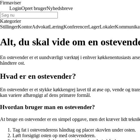
Firmaviser
Login
Opret bruger
Nyhedsbreve
Kategorier
Stillinger
Kontor
Advokat
Læring
Konferencer
Lager
Lokaler
Kommunikat
Alt, du skal vide om en ostevend
En ostevender er et uundværligt værktøj i enhver køkkenentusiasts arse
håndtere ost.
Hvad er en ostevender?
En ostevender er et stykke køkkengrej lavet til at øse op, vende og tra
kan variere afhængigt af dens primære formål.
Hvordan bruger man en ostevender?
At bruge en ostevender er en simpel opgave, men det kræver lidt teknik fo
Tag fat i ostevenderens håndtag og placer skovlen under osten.
Løft forsigtigt osten op med ostevenderen.