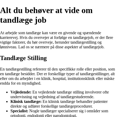
Alt du behøver at vide om
tandlæge job
At arbejde som tandlæge kan være en givende og spændende
karrierevej. Hvis du overvejer at forfølge en tandlægejob, er der flere
vigtige faktorer, du bør overveje, herunder tandlægestilling og
lønniveau. Lad os se nærmere på disse aspekter af tandlægejob.
Tandlæge Stilling
En tandlægestilling refererer til den specifikke rolle eller position, som
en tandlæge besidder. Der er forskellige typer af tandlægestillinger, alt
efter om du arbejder i en klinik, hospital, institutionsklinik eller måske
endda for en myndighed.
Vejledende:
En vejledende tandlæge stilling involverer ofte
undervisning og vejledning af tandlægestuderende.
Klinisk tandlæge:
En klinisk tandlæge behandler patienter
direkte og udfører forskellige tandlægeprocedurer.
Specialist:
Nogle tandlæger specialiserer sig i områder som
ortodonti, endodonti eller parodontologi.