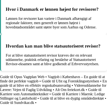
Hvor i Danmark er lønnen højest for revisorer?
Lønnen for revisorer kan variere i Danmark afhængigt af
regionale faktorer, men generelt er lønnen højest i
hovedstadsområdet samt større byer som Aarhus og Odense.
Hvordan kan man blive statsautoriseret revisor?
For at blive statsautoriseret revisor kræves der en relevant
uddannelse, praktisk erfaring og beståelse af Statsautoriseret
Revisor-eksamen samt at blive godkendt af Erhvervsstyrelsen.
Guide til Opus Vagtplan Web
•
Vagtjob i København – En guide til at
finde det perfekte vagtjob
•
Guide til Ufst og Forenklingsstyrelsen
•
En
guide til at blive en effektiv regnskabsansvarlig
•
Videreuddannelse for
Lærere: Vejen til Faglig Udvikling
•
Alt Om feriekort.dk
•
Guide til
Karriere som Automatiktekniker
•
Guide til Karriere i Maersk: Ledige
Stillinger og Lønforhold
•
Guide til at blive en dygtig områdedirektør
•
Guide til Sundvikar.dk
•