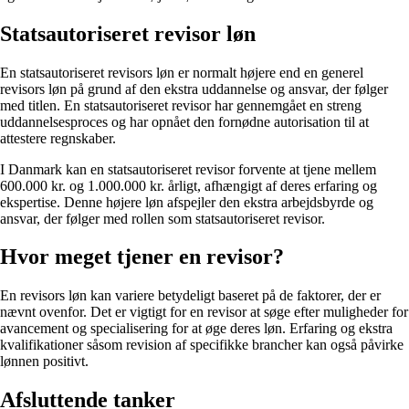
Statsautoriseret revisor løn
En statsautoriseret revisors løn er normalt højere end en generel
revisors løn på grund af den ekstra uddannelse og ansvar, der følger
med titlen. En statsautoriseret revisor har gennemgået en streng
uddannelsesproces og har opnået den fornødne autorisation til at
attestere regnskaber.
I Danmark kan en statsautoriseret revisor forvente at tjene mellem
600.000 kr. og 1.000.000 kr. årligt, afhængigt af deres erfaring og
ekspertise. Denne højere løn afspejler den ekstra arbejdsbyrde og
ansvar, der følger med rollen som statsautoriseret revisor.
Hvor meget tjener en revisor?
En revisors løn kan variere betydeligt baseret på de faktorer, der er
nævnt ovenfor. Det er vigtigt for en revisor at søge efter muligheder for
avancement og specialisering for at øge deres løn. Erfaring og ekstra
kvalifikationer såsom revision af specifikke brancher kan også påvirke
lønnen positivt.
Afsluttende tanker