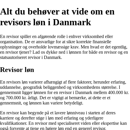
Alt du behøver at vide om en
revisors løn i Danmark
En revisor spiller en afgørende rolle i enhver virksomhed eller
organisation. De er ansvarlige for at sikre korrekte finansielle
oplysninger og overholde lovmæssige krav. Men hvad er det egentlig,
en revisor tjener? Lad os dykke ned i lønnen for både en revisor og en
statsautoriseret revisor i Danmark.
Revisor løn
En revisors løn varierer afhængigt af flere faktorer, herunder erfaring,
uddannelse, geografisk beliggenhed og virksomhedens størrelse. I
gennemsnit ligger lønnen for en revisor i Danmark mellem 400.000 kr.
og 700.000 kr. årligt. Det er vigtigt at bemærke, at dette er et
gennemsnit, og lønnen kan variere betydeligt.
En revisor kan begynde på et lavere lønniveau i starten af deres
karriere og derefter stige i løn med erfaring og yderligere
kvalifikationer. En revisor med specialiseret viden eller ekspertise kan
også forvente at tjene en højere løn end en generel revisor.